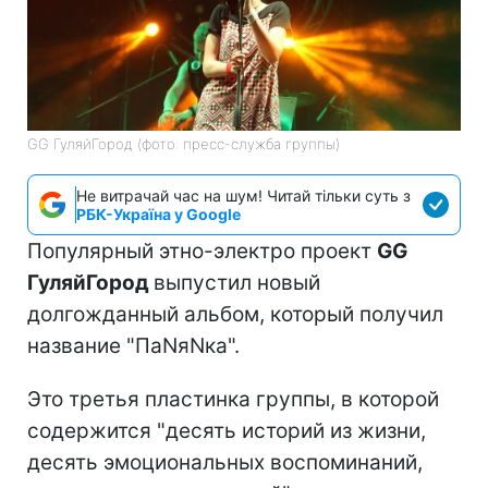
GG ГуляйГород (фото: пресс-служба группы)
Не витрачай час на шум! Читай тільки суть з
РБК-Україна у Google
Популярный этно-электро проект
GG
ГуляйГород
выпустил новый
долгожданный альбом, который получил
название "ПаNяNка".
Это третья пластинка группы, в которой
содержится "десять историй из жизни,
десять эмоциональных воспоминаний,