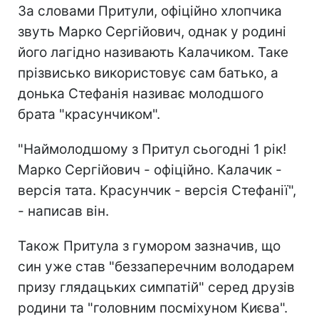
За словами Притули, офіційно хлопчика
звуть Марко Сергійович, однак у родині
його лагідно називають Калачиком. Таке
прізвисько використовує сам батько, а
донька Стефанія називає молодшого
брата "красунчиком".
"Наймолодшому з Притул сьогодні 1 рік!
Марко Сергійович - офіційно. Калачик -
версія тата. Красунчик - версія Стефанії",
- написав він.
Також Притула з гумором зазначив, що
син уже став "беззаперечним володарем
призу глядацьких симпатій" серед друзів
родини та "головним посміхуном Києва".