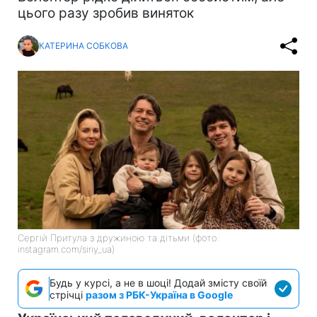
цього разу зробив виняток
КАТЕРИНА СОБКОВА
Сергій Притула з дружиною та дітьми (фото:
instagram.com/siriy_ua)
Будь у курсі, а не в шоці! Додай змісту своїй
стрічці
разом з РБК-Україна в Google