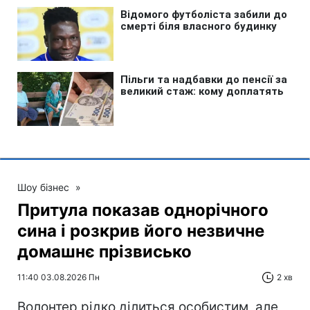
Шоу бізнес
»
Притула показав однорічного
сина і розкрив його незвичне
домашнє прізвисько
11:40 03.08.2026 Пн
2 хв
Волонтер рідко ділиться особистим, але