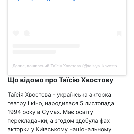
Допис, поширений Таїсія Хвостова (@taisiya_khvostova)
Що відомо про Таїсію Хвостову
Таїсія Хвостова - українська акторка
театру і кіно, народилася 5 листопада
1994 року в Сумах. Має освіту
перекладачки, а згодом здобула фах
акторки у Київському національному