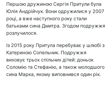
Першою дружиною Сергія Притули була
Юлія Андрійчук. Вони одружилися у 2007
році, а вже наступного року стали
батьками сина Дмитра. Згодом подружжя
розлучилося.
Із 2015 року Притула перебуває у шлюбі з
Катериною Сопельник. Подружжя
виховує трьох спільних дітей: доньок
Соломію та Стефанію, а також молодшого
сина Марка, якому виповнився один рік.