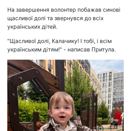
На завершення волонтер побажав синові
щасливої долі та звернувся до всіх
українських дітей.
"Щасливої долі, Калачику! І тобі, і всім
українським дітям!" - написав Притула.