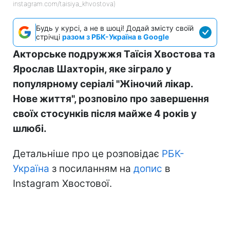
instagram.com/taisiya_khvostova)
Будь у курсі, а не в шоці! Додай змісту своїй
стрічці
разом з РБК-Україна в Google
Акторське подружжя Таїсія Хвостова та
Ярослав Шахторін, яке зіграло у
популярному серіалі "Жіночий лікар.
Нове життя", розповіло про завершення
своїх стосунків після майже 4 років у
шлюбі.
Детальніше про це розповідає
РБК-
Україна
з посиланням на
допис
в
Instagram Хвостової.