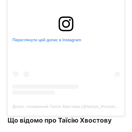
Переглянути цей допис в Instagram
Допис, поширений Таїсія Хвостова (@taisiya_khvostova)
Що відомо про Таїсію Хвостову