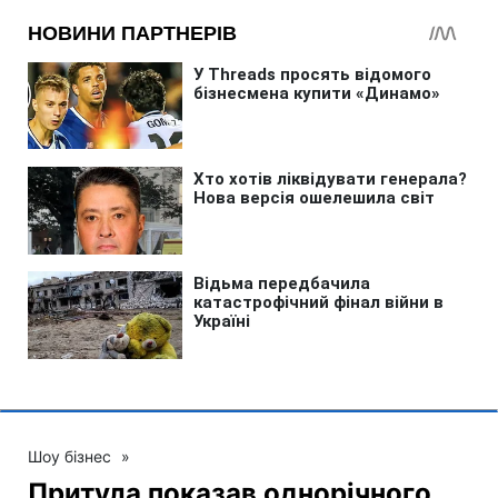
Шоу бізнес
»
Притула показав однорічного