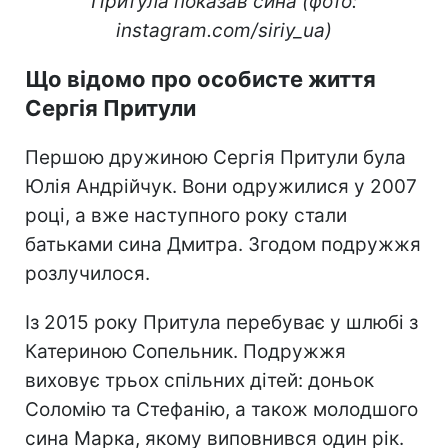
Притула показав сина (фото:
instagram.com/siriy_ua)
Що відомо про особисте життя
Сергія Притули
Першою дружиною Сергія Притули була
Юлія Андрійчук. Вони одружилися у 2007
році, а вже наступного року стали
батьками сина Дмитра. Згодом подружжя
розлучилося.
Із 2015 року Притула перебуває у шлюбі з
Катериною Сопельник. Подружжя
виховує трьох спільних дітей: доньок
Соломію та Стефанію, а також молодшого
сина Марка, якому виповнився один рік.