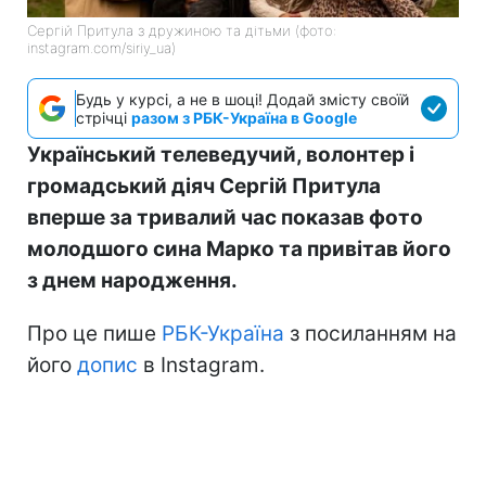
Сергій Притула з дружиною та дітьми (фото:
instagram.com/siriy_ua)
Будь у курсі, а не в шоці! Додай змісту своїй
стрічці
разом з РБК-Україна в Google
Український телеведучий, волонтер і
громадський діяч Сергій Притула
вперше за тривалий час показав фото
молодшого сина Марко та привітав його
з днем народження.
Про це пише
РБК-Україна
з посиланням на
його
допис
в Instagram.