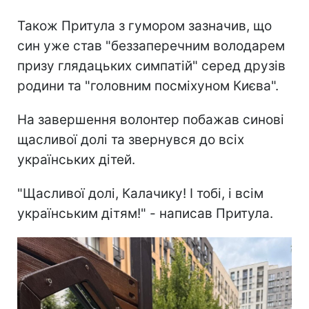
Також Притула з гумором зазначив, що
син уже став "беззаперечним володарем
призу глядацьких симпатій" серед друзів
родини та "головним посміхуном Києва".
На завершення волонтер побажав синові
щасливої долі та звернувся до всіх
українських дітей.
"Щасливої долі, Калачику! І тобі, і всім
українським дітям!" - написав Притула.