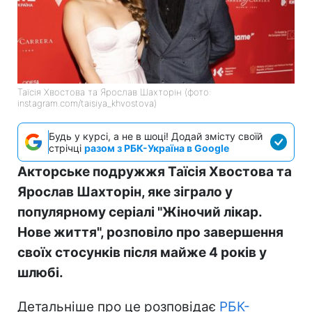
Таїсія Хвостова та Ярослав Шахторін (фото:
instagram.com/taisiya_khvostova)
Будь у курсі, а не в шоці! Додай змісту своїй
стрічці
разом з РБК-Україна в Google
Акторське подружжя Таїсія Хвостова та
Ярослав Шахторін, яке зіграло у
популярному серіалі "Жіночий лікар.
Нове життя", розповіло про завершення
своїх стосунків після майже 4 років у
шлюбі.
Детальніше про це розповідає
РБК-