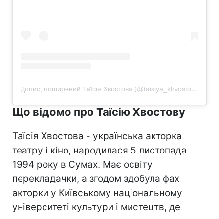
Допис, поширений Таїсія Хвостова (@taisiya_khvostova)
Що відомо про Таїсію Хвостову
Таїсія Хвостова - українська акторка
театру і кіно, народилася 5 листопада
1994 року в Сумах. Має освіту
перекладачки, а згодом здобула фах
акторки у Київському національному
університеті культури і мистецтв, де