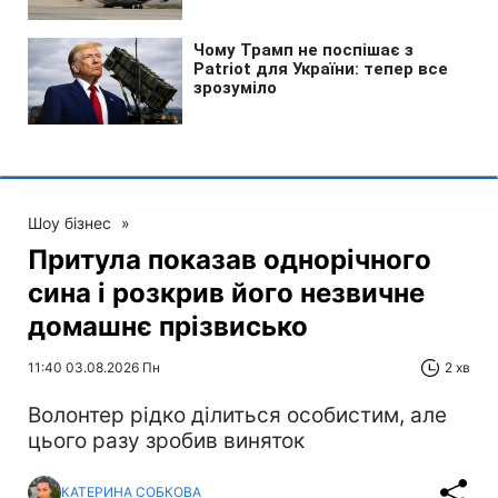
Шоу бізнес
»
Притула показав однорічного
сина і розкрив його незвичне
домашнє прізвисько
11:40 03.08.2026 Пн
2 хв
Волонтер рідко ділиться особистим, але
цього разу зробив виняток
КАТЕРИНА СОБКОВА