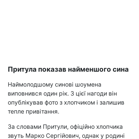
Притула показав найменшого сина
Наймолодшому синові шоумена
виповнився один рік. З цієї нагоди він
опублікував фото з хлопчиком і залишив
тепле привітання.
За словами Притули, офіційно хлопчика
звуть Марко Сергійович, однак у родині