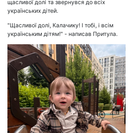
щасливої долі та звернувся до всіх
українських дітей.
"Щасливої долі, Калачику! І тобі, і всім
українським дітям!" - написав Притула.