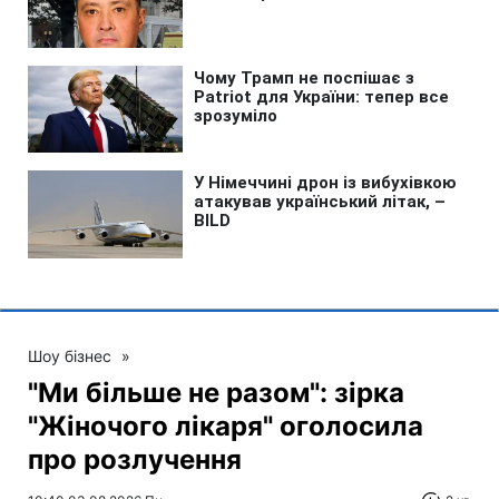
Шоу бізнес
»
"Ми більше не разом": зірка
"Жіночого лікаря" оголосила
про розлучення