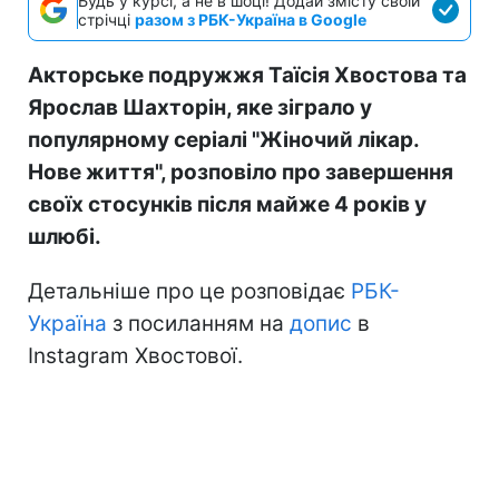
Будь у курсі, а не в шоці! Додай змісту своїй
стрічці
разом з РБК-Україна в Google
Акторське подружжя Таїсія Хвостова та
Ярослав Шахторін, яке зіграло у
популярному серіалі "Жіночий лікар.
Нове життя", розповіло про завершення
своїх стосунків після майже 4 років у
шлюбі.
Детальніше про це розповідає
РБК-
Україна
з посиланням на
допис
в
Instagram Хвостової.