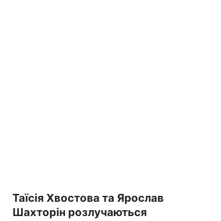
Таїсія Хвостова та Ярослав
Шахторін розлучаються