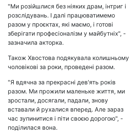
"Ми розійшлися без ніяких драм, інтриг і
розслідувань. І далі працюватимемо
разом у проєктах, які маємо, і готові
зберігати професіоналізм у майбутніх", -
зазначила акторка.
Також Хвостова подякувала колишньому
чоловікові за роки, проведені разом.
"Я вдячна за прекрасні дев'ять років
разом. Ми прожили маленьке життя, ми
зростали, досягали, падали, знову
вставали й рухалися вперед. Але зараз
час зупинитися і піти своєю дорогою", -
поділилася вона.