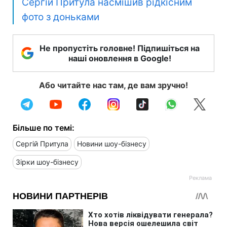
Сергій Притула насмішив рідкісним
фото з доньками
Не пропустіть головне! Підпишіться на
наші оновлення в Google!
Або читайте нас там, де вам зручно!
Більше по темі:
Сергій Притула
Новини шоу-бізнесу
Зірки шоу-бізнесу