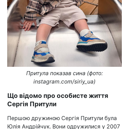
Притула показав сина (фото:
instagram.com/siriy_ua)
Що відомо про особисте життя
Сергія Притули
Першою дружиною Сергія Притули була
Юлія Андрійчук. Вони одружилися у 2007