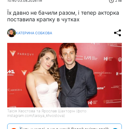
10:40 03.08.2026 Пн
2 хв
Їх давно не бачили разом, і тепер акторка
поставила крапку в чутках
КАТЕРИНА СОБКОВА
Таїсія Хвостова та Ярослав Шахторін (фото:
instagram.com/taisiya_khvostova)