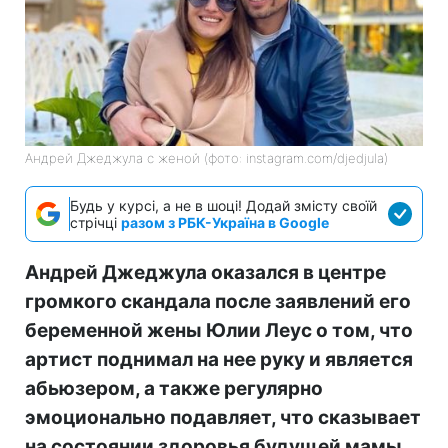
Андрей Джеджула с женой (фото: instagram.com/djedjula)
Будь у курсі, а не в шоці! Додай змісту своїй
стрічці
разом з РБК-Україна в Google
Андрей Джеджула оказался в центре
громкого скандала после заявлений его
беременной жены Юлии Леус о том, что
артист поднимал на нее руку и является
абьюзером, а также регулярно
эмоционально подавляет, что сказывает
на состоянии здоровья будущей мамы