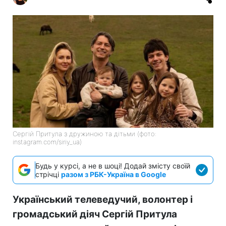
Сергій Притула з дружиною та дітьми (фото:
instagram.com/siriy_ua)
Будь у курсі, а не в шоці! Додай змісту своїй
стрічці
разом з РБК-Україна в Google
Український телеведучий, волонтер і
громадський діяч Сергій Притула