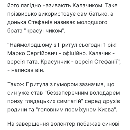
його лагідно називають Калачиком. Таке
прізвисько використовує сам батько, а
донька Стефанія називає молодшого
брата "красунчиком".
"Наймолодшому з Притул сьогодні 1 рік!
Марко Сергійович - офіційно. Калачик -
версія тата. Красунчик - версія Стефанії",
- написав він.
Також Притула з гумором зазначив, що
син уже став "беззаперечним володарем
призу глядацьких симпатій" серед друзів
родини та "головним посміхуном Києва".
На завершення волонтер побажав синові