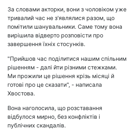
За словами акторки, вони з чоловіком уже
тривалий час не з'являлися разом, що
помітили шанувальники. Саме тому вона
вирішила відверто розповісти про
завершення їхніх стосунків.
"Прийшов час поділитися нашим спільним
рішенням - далі йти різними стежками.
Ми прожили це рішення крізь місяці й
готові про це сказати", - написала
Хвостова.
Вона наголосила, що розставання
відбулося мирно, без конфліктів і
публічних скандалів.