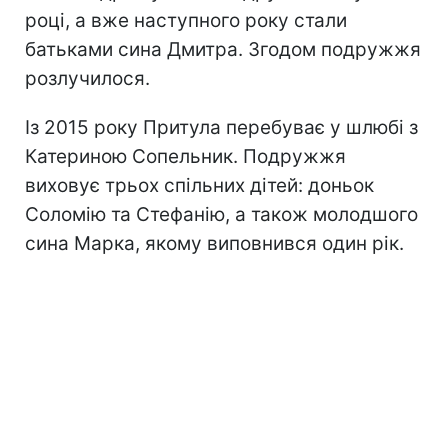
році, а вже наступного року стали
батьками сина Дмитра. Згодом подружжя
розлучилося.
Із 2015 року Притула перебуває у шлюбі з
Катериною Сопельник. Подружжя
виховує трьох спільних дітей: доньок
Соломію та Стефанію, а також молодшого
сина Марка, якому виповнився один рік.