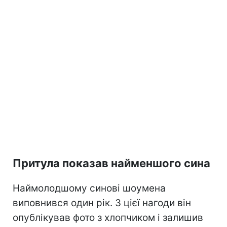
Притула показав найменшого сина
Наймолодшому синові шоумена
виповнився один рік. З цієї нагоди він
опублікував фото з хлопчиком і залишив