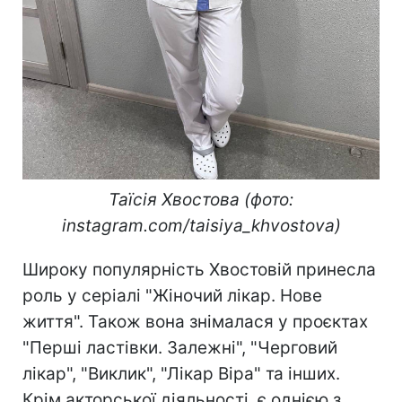
Таїсія Хвостова (фото:
instagram.com/taisiya_khvostova)
Широку популярність Хвостовій принесла
роль у серіалі "Жіночий лікар. Нове
життя". Також вона знімалася у проєктах
"Перші ластівки. Залежні", "Черговий
лікар", "Виклик", "Лікар Віра" та інших.
Крім акторської діяльності, є однією з