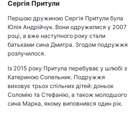
Сергія Притули
Першою дружиною Сергія Притули була
Юлія Андрійчук. Вони одружилися у 2007
році, а вже наступного року стали
батьками сина Дмитра. Згодом подружжя
розлучилося.
Із 2015 року Притула перебуває у шлюбі з
Катериною Сопельник. Подружжя
виховує трьох спільних дітей: доньок
Соломію та Стефанію, а також молодшого
сина Марка, якому виповнився один рік.