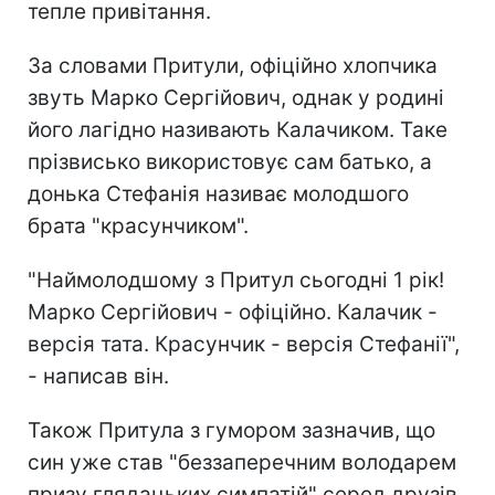
тепле привітання.
За словами Притули, офіційно хлопчика
звуть Марко Сергійович, однак у родині
його лагідно називають Калачиком. Таке
прізвисько використовує сам батько, а
донька Стефанія називає молодшого
брата "красунчиком".
"Наймолодшому з Притул сьогодні 1 рік!
Марко Сергійович - офіційно. Калачик -
версія тата. Красунчик - версія Стефанії",
- написав він.
Також Притула з гумором зазначив, що
син уже став "беззаперечним володарем
призу глядацьких симпатій" серед друзів