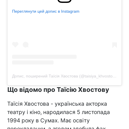
Переглянути цей допис в Instagram
Допис, поширений Таїсія Хвостова (@taisiya_khvostova)
Що відомо про Таїсію Хвостову
Таїсія Хвостова - українська акторка
театру і кіно, народилася 5 листопада
1994 року в Сумах. Має освіту
перекладачки, а згодом здобула фах