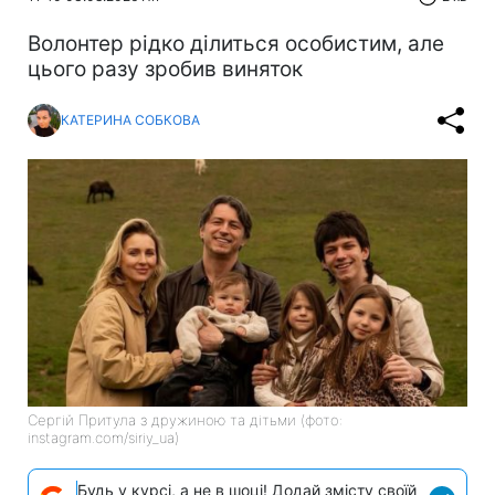
Волонтер рідко ділиться особистим, але
цього разу зробив виняток
КАТЕРИНА СОБКОВА
Сергій Притула з дружиною та дітьми (фото:
instagram.com/siriy_ua)
Будь у курсі, а не в шоці! Додай змісту своїй