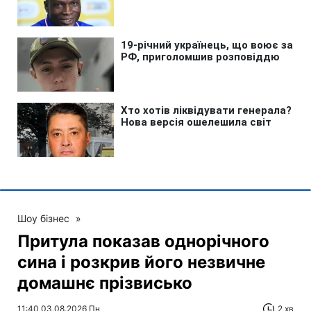
Шоу бізнес
»
Притула показав однорічного
сина і розкрив його незвичне
домашнє прізвисько
11:40 03.08.2026 Пн
2 хв