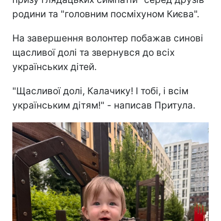
родини та "головним посміхуном Києва".
На завершення волонтер побажав синові
щасливої долі та звернувся до всіх
українських дітей.
"Щасливої долі, Калачику! І тобі, і всім
українським дітям!" - написав Притула.