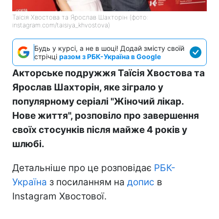
Таїсія Хвостова та Ярослав Шахторін (фото:
instagram.com/taisiya_khvostova)
Будь у курсі, а не в шоці! Додай змісту своїй
стрічці
разом з РБК-Україна в Google
Акторське подружжя Таїсія Хвостова та
Ярослав Шахторін, яке зіграло у
популярному серіалі "Жіночий лікар.
Нове життя", розповіло про завершення
своїх стосунків після майже 4 років у
шлюбі.
Детальніше про це розповідає
РБК-
Україна
з посиланням на
допис
в
Instagram Хвостової.