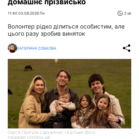
домашнє прізвисько
11:40 03.08.2026 Пн
2 хв
Волонтер рідко ділиться особистим, але
цього разу зробив виняток
КАТЕРИНА СОБКОВА
Сергій Притула з дружиною та дітьми (фото:
instagram.com/siriy_ua)