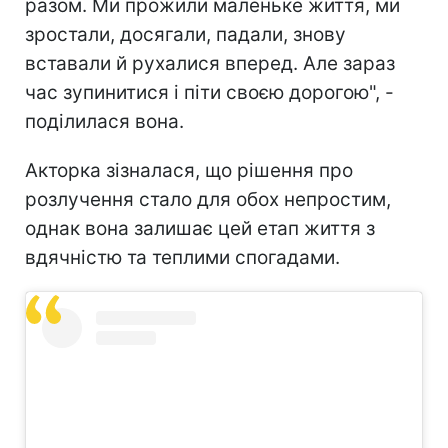
разом. Ми прожили маленьке життя, ми
зростали, досягали, падали, знову
вставали й рухалися вперед. Але зараз
час зупинитися і піти своєю дорогою", -
поділилася вона.
Акторка зізналася, що рішення про
розлучення стало для обох непростим,
однак вона залишає цей етап життя з
вдячністю та теплими спогадами.