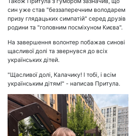
Також Притула з гумором зазначив, що
син уже став "беззаперечним володарем
призу глядацьких симпатій" серед друзів
родини та "головним посміхуном Києва".
На завершення волонтер побажав синові
щасливої долі та звернувся до всіх
українських дітей.
"Щасливої долі, Калачику! І тобі, і всім
українським дітям!" - написав Притула.