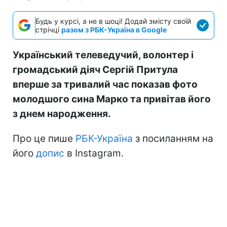
Будь у курсі, а не в шоці! Додай змісту своїй
стрічці
разом з РБК-Україна в Google
Український телеведучий, волонтер і
громадський діяч Сергій Притула
вперше за тривалий час показав фото
молодшого сина Марко та привітав його
з днем народження.
Про це пише
РБК-Україна
з посиланням на
його
допис
в Instagram.