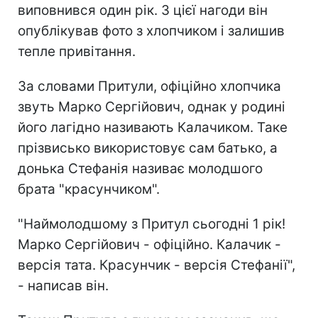
виповнився один рік. З цієї нагоди він
опублікував фото з хлопчиком і залишив
тепле привітання.
За словами Притули, офіційно хлопчика
звуть Марко Сергійович, однак у родині
його лагідно називають Калачиком. Таке
прізвисько використовує сам батько, а
донька Стефанія називає молодшого
брата "красунчиком".
"Наймолодшому з Притул сьогодні 1 рік!
Марко Сергійович - офіційно. Калачик -
версія тата. Красунчик - версія Стефанії",
- написав він.