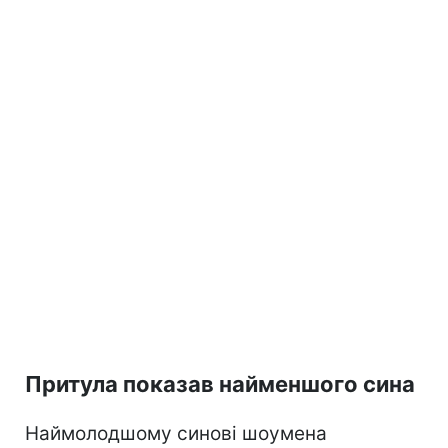
Притула показав найменшого сина
Наймолодшому синові шоумена