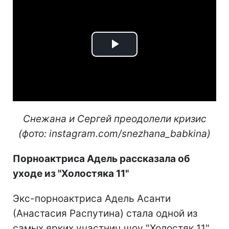
Play
Video
Снежана и Сергей преодолели кризис
(фото: instagram.com/snezhana_babkina)
Порноактриса Адель рассказала об
уходе из "Холостяка 11"
Экс-порноактриса Адель Асанти
(Анастасия Распутина) стала одной из
самых ярких участниц шоу "Холостяк 11",