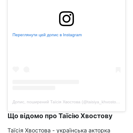
Переглянути цей допис в Instagram
Допис, поширений Таїсія Хвостова (@taisiya_khvostova)
Що відомо про Таїсію Хвостову
Таїсія Хвостова - українська акторка