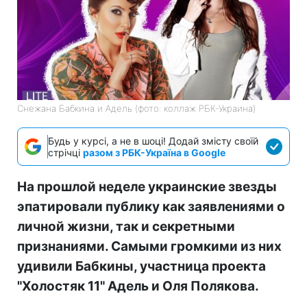
Снежана Бабкина и Адель (фото: коллаж РБК-Украина)
Будь у курсі, а не в шоці! Додай змісту своїй
стрічці
разом з РБК-Україна в Google
На прошлой неделе украинские звезды
эпатировали публику как заявлениями о
личной жизни, так и секретными
признаниями. Самыми громкими из них
удивили Бабкины, участница проекта
"Холостяк 11" Адель и Оля Полякова.