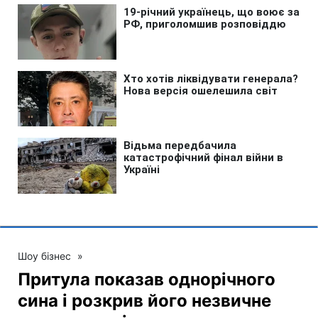
Шоу бізнес
»
Притула показав однорічного
сина і розкрив його незвичне