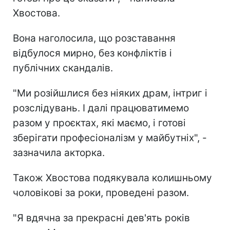
Хвостова.
Вона наголосила, що розставання
відбулося мирно, без конфліктів і
публічних скандалів.
"Ми розійшлися без ніяких драм, інтриг і
розслідувань. І далі працюватимемо
разом у проєктах, які маємо, і готові
зберігати професіоналізм у майбутніх", -
зазначила акторка.
Також Хвостова подякувала колишньому
чоловікові за роки, проведені разом.
"Я вдячна за прекрасні дев'ять років