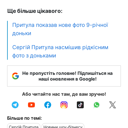
Ще більше цікавого:
Притула показав нове фото 9-річної
доньки
Сергій Притула насмішив рідкісним
фото з доньками
Не пропустіть головне! Підпишіться на
наші оновлення в Google!
Або читайте нас там, де вам зручно!
Більше по темі:
Сергій Притула
Новини шоу-бізнесу