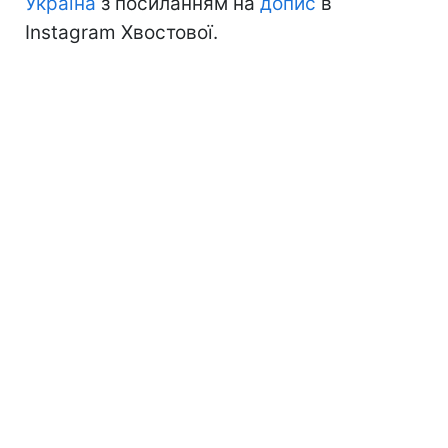
Україна
з посиланням на
допис
в
Instagram Хвостової.