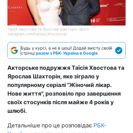
Таїсія Хвостова та Ярослав Шахторін (фото:
instagram.com/taisiya_khvostova)
Будь у курсі, а не в шоці! Додай змісту своїй
стрічці
разом з РБК-Україна в Google
Акторське подружжя Таїсія Хвостова та
Ярослав Шахторін, яке зіграло у
популярному серіалі "Жіночий лікар.
Нове життя", розповіло про завершення
своїх стосунків після майже 4 років у
шлюбі.
Детальніше про це розповідає
РБК-