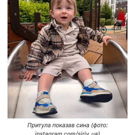
Притула показав сина (фото:
instagram.com/siriy_ua)