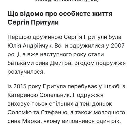
Що відомо про особисте життя
Сергія Притули
Першою дружиною Сергія Притули була
Юлія Андрійчук. Вони одружилися у 2007
році, а вже наступного року стали
батьками сина Дмитра. Згодом подружжя
розлучилося.
Із 2015 року Притула перебуває у шлюбі з
Катериною Сопельник. Подружжя
виховує трьох спільних дітей: доньок
Соломію та Стефанію, а також молодшого
сина Марка, якому виповнився один рік.