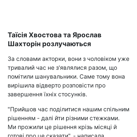
Таїсія Хвостова та Ярослав
Шахторін розлучаються
За словами акторки, вони з чоловіком уже
тривалий час не з'являлися разом, що
помітили шанувальники. Саме тому вона
вирішила відверто розповісти про
завершення їхніх стосунків.
"Прийшов час поділитися нашим спільним
рішенням - далі йти різними стежками.
Ми прожили це рішення крізь місяці й
готові про це сказати", - написала