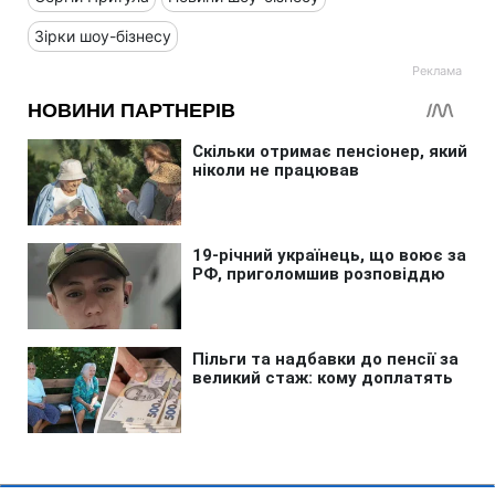
Зірки шоу-бізнесу