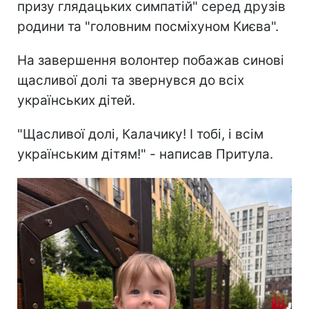
призу глядацьких симпатій" серед друзів
родини та "головним посміхуном Києва".
На завершення волонтер побажав синові
щасливої долі та звернувся до всіх
українських дітей.
"Щасливої долі, Калачику! І тобі, і всім
українським дітям!" - написав Притула.