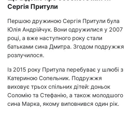
Сергія Притули
Першою дружиною Сергія Притули була
Юлія Андрійчук. Вони одружилися у 2007
році, а вже наступного року стали
батьками сина Дмитра. Згодом подружжя
розлучилося.
Із 2015 року Притула перебуває у шлюбі з
Катериною Сопельник. Подружжя
виховує трьох спільних дітей: доньок
Соломію та Стефанію, а також молодшого
сина Марка, якому виповнився один рік.