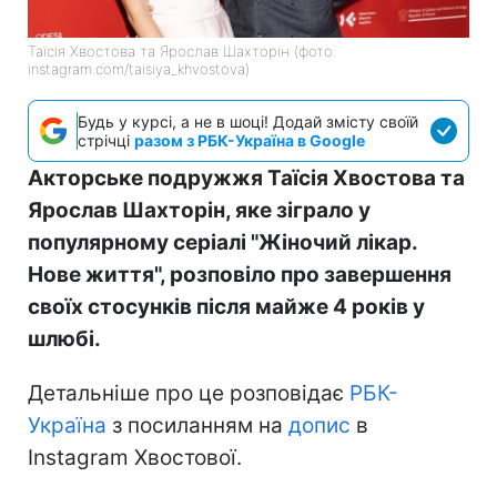
Таїсія Хвостова та Ярослав Шахторін (фото:
instagram.com/taisiya_khvostova)
Будь у курсі, а не в шоці! Додай змісту своїй
стрічці
разом з РБК-Україна в Google
Акторське подружжя Таїсія Хвостова та
Ярослав Шахторін, яке зіграло у
популярному серіалі "Жіночий лікар.
Нове життя", розповіло про завершення
своїх стосунків після майже 4 років у
шлюбі.
Детальніше про це розповідає
РБК-
Україна
з посиланням на
допис
в
Instagram Хвостової.