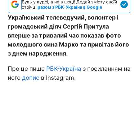
Будь у курсі, а не в шоці! Додай змісту своїй
стрічці
разом з РБК-Україна в Google
Український телеведучий, волонтер і
громадський діяч Сергій Притула
вперше за тривалий час показав фото
молодшого сина Марко та привітав його
з днем народження.
Про це пише
РБК-Україна
з посиланням на
його
допис
в Instagram.