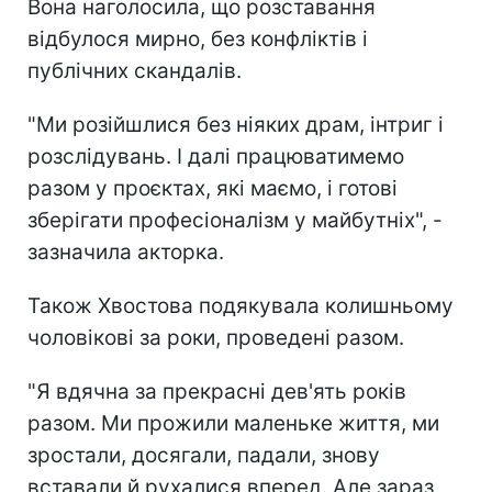
Вона наголосила, що розставання
відбулося мирно, без конфліктів і
публічних скандалів.
"Ми розійшлися без ніяких драм, інтриг і
розслідувань. І далі працюватимемо
разом у проєктах, які маємо, і готові
зберігати професіоналізм у майбутніх", -
зазначила акторка.
Також Хвостова подякувала колишньому
чоловікові за роки, проведені разом.
"Я вдячна за прекрасні дев'ять років
разом. Ми прожили маленьке життя, ми
зростали, досягали, падали, знову
вставали й рухалися вперед. Але зараз