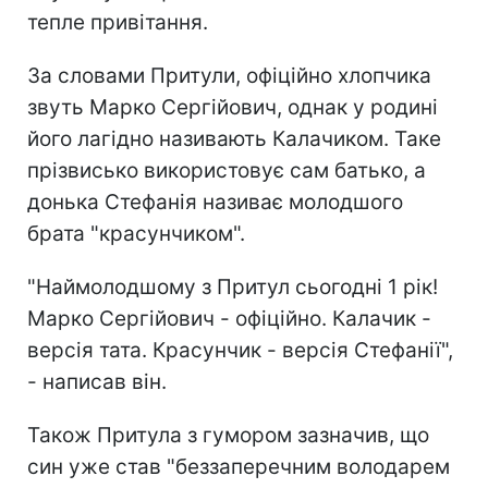
тепле привітання.
За словами Притули, офіційно хлопчика
звуть Марко Сергійович, однак у родині
його лагідно називають Калачиком. Таке
прізвисько використовує сам батько, а
донька Стефанія називає молодшого
брата "красунчиком".
"Наймолодшому з Притул сьогодні 1 рік!
Марко Сергійович - офіційно. Калачик -
версія тата. Красунчик - версія Стефанії",
- написав він.
Також Притула з гумором зазначив, що
син уже став "беззаперечним володарем