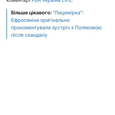
коментарі
РБК-Україна LIFE
.
Більше цікавого:
"Лицемірка":
Єфросиніна оригінально
прокоментувала зустріч з Поляковою
після скандалу