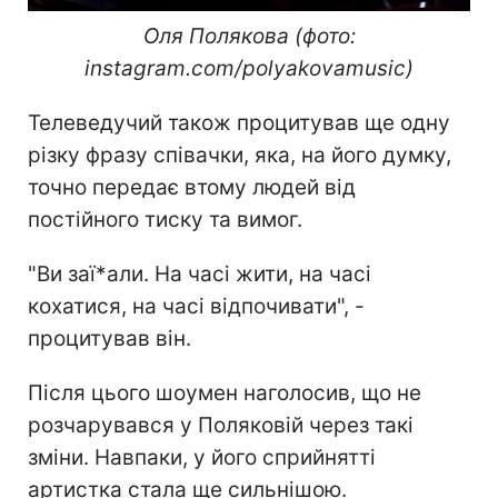
Оля Полякова (фото:
instagram.com/polyakovamusic)
Телеведучий також процитував ще одну
різку фразу співачки, яка, на його думку,
точно передає втому людей від
постійного тиску та вимог.
"Ви заї*али. На часі жити, на часі
кохатися, на часі відпочивати", -
процитував він.
Після цього шоумен наголосив, що не
розчарувався у Поляковій через такі
зміни. Навпаки, у його сприйнятті
артистка стала ще сильнішою.