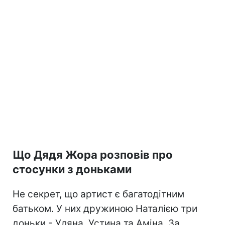
Що Дядя Жора розповів про
стосунки з доньками
Не секрет, що артист є багатодітним
батьком. У них дружиною Наталією три
доньки - Уляна, Устина та Аміна. За