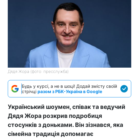
Дядя Жора (фото: пресслужба)
Будь у курсі, а не в шоці! Додай змісту своїй
стрічці
разом з РБК-Україна в Google
Український шоумен, співак та ведучий
Дядя Жора розкрив подробиця
стосунків з доньками. Він зізнався, яка
сімейна традиція допомагає