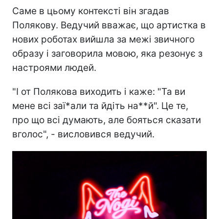
Саме в цьому контексті він згадав
Полякову. Ведучий вважає, що артистка в
нових роботах вийшла за межі звичного
образу і заговорила мовою, яка резонує з
настроями людей.
"І от Полякова виходить і каже: "Та ви
мене всі заї*али та йдіть на**й". Це те,
про що всі думають, але бояться сказати
вголос", - висловився ведучий.