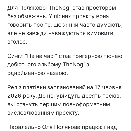
Для Полякової TheNogi став простором
без обмежень. У піснях проекту вона
говорить про те, що жінки часто думають,
але не завжди наважуються вимовити
вголос.
Сингл "Не на часі" став тригерною піснею
дебютного альбому TheNogi з
однойменною назвою.
Реліз платівки запланований на 17 червня
2026 року. До неї увійдуть десять треків,
які стануть першим повноформатним
висловлюванням проекту.
Паралельно Оля Полякова працює і над