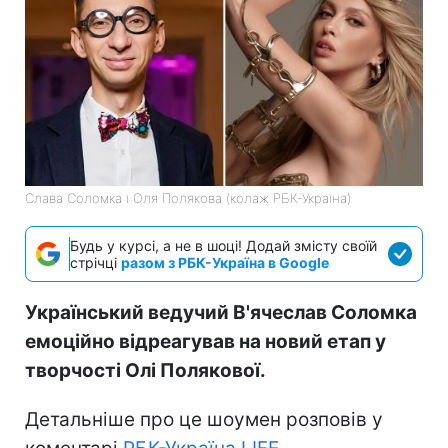
Слава Соломка і Оля Полякова (колаж РБК-Україна)
Будь у курсі, а не в шоці! Додай змісту своїй
стрічці
разом з РБК-Україна в Google
Український ведучий В'ячеслав Соломка
емоційно відреагував на новий етап у
творчості Олі Полякової.
Детальніше про це шоумен розповів у