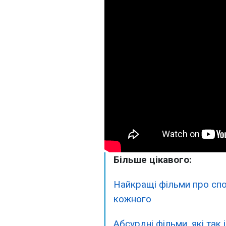
Більше цікавого:
Найкращі фільми про спо
кожного
Абсурдні фільми, які так 