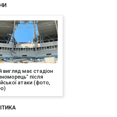
НИ
й вигляд має стадіон
рноморець" після
ійської атаки (фото,
ео)
ІТИКА