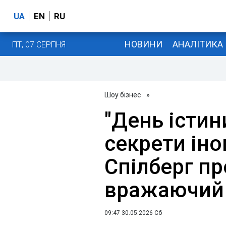
UA
EN
RU
НОВИНИ
АНАЛІТИКА
ПТ, 07 СЕРПНЯ
Шоу бізнес
»
"День істин
секрети іно
Спілберг п
вражаючий
09:47 30.05.2026 Сб