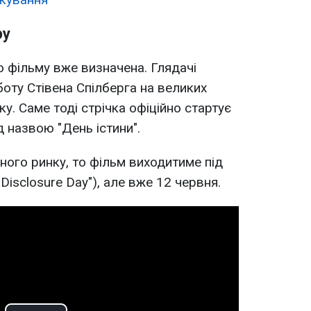
ру
 фільму вже визначена. Глядачі
оту Стівена Спілберга на великих
у. Саме тоді стрічка офіційно стартує
д назвою "День істини".
ого ринку, то фільм виходитиме під
Disclosure Day"), але вже 12 червня.