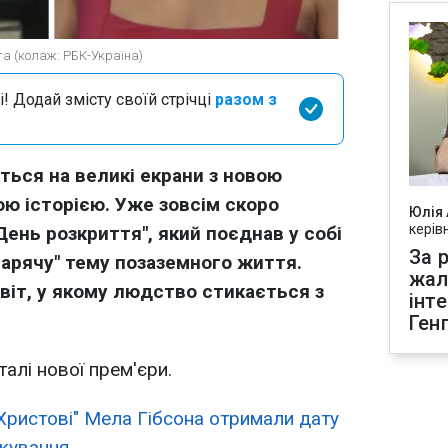
га (колаж: РБК-Україна)
і! Додай змісту своїй стрічці
разом з
ться на великі екрани з новою
 історією. Уже зовсім скоро
Юлія
керів
День розкриття", який поєднав у собі
За р
"гарячу" тему позаземного життя.
жал
світ, у якому людство стикається з
інт
Ген
алі нової прем'єри.
 Христові" Мела Гібсона отримали дату
ікування