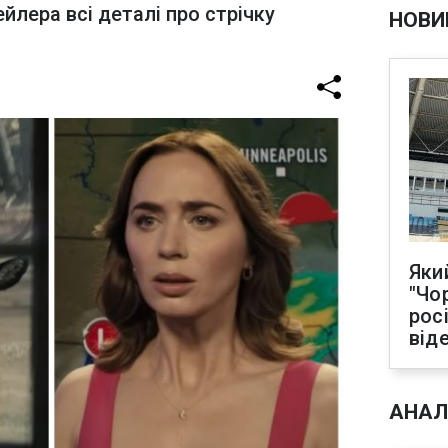
йлера всі деталі про стрічку
НОВИ
Яки
"Чо
рос
від
АНАЛ