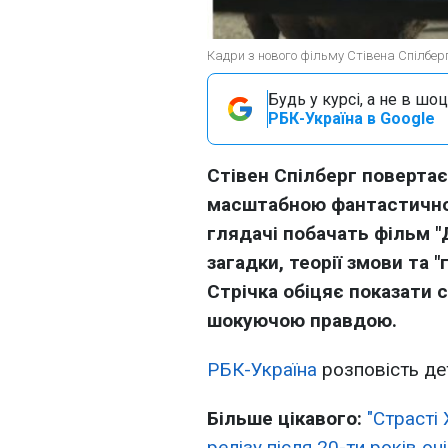
Кадри з нового фільму Стівена Спілбер
Будь у курсі, а не в шоц
РБК-Україна в Google
Стівен Спілберг повертає
масштабною фантастичною
глядачі побачать фільм "
загадки, теорії змови та 
Стрічка обіцяє показати 
шокуючою правдою.
РБК-Україна
розповість дет
Більше цікавого:
"Страсті
релізу після 20-ти років оч