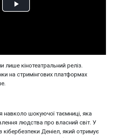
Play
Video
и лише кінотеатральний реліз.
чки на стримінгових платформах
е.
я навколо шокуючої таємниці, яка
лення людства про власний світ. У
 із кібербезпеки Деніел, який отримує