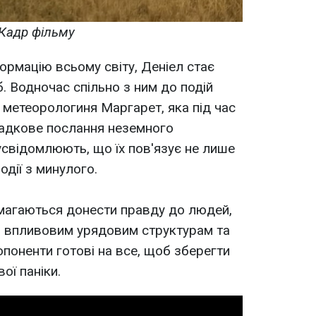
Кадр фільму
рмацію всьому світу, Деніел стає
 Водночас спільно з ним до подій
 метеорологиня Маргарет, яка під час
гадкове послання неземного
усвідомлюють, що їх пов'язує не лише
події з минулого.
амагаються донести правду до людей,
и впливовим урядовим структурам та
опоненти готові на все, щоб зберегти
ої паніки.