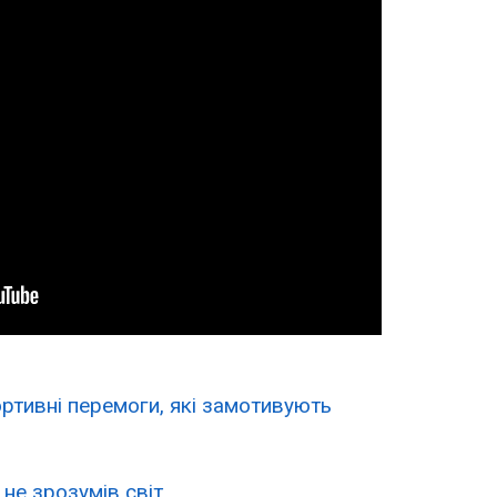
ртивні перемоги, які замотивують
і не зрозумів світ