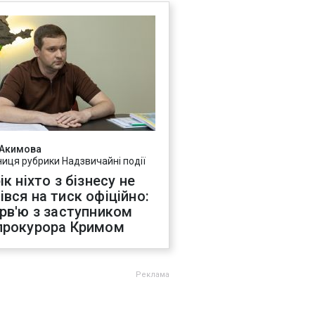
 Акимова
ниця рубрики Надзвичайні події
ік ніхто з бізнесу не
івся на тиск офіційно:
ерв'ю з заступником
прокурора Кримом