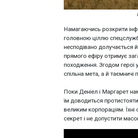
Намагаючись розкрити інфо
головною ціллю спецслужб.
несподівано долучається й
прямого ефіру отримує за
походження. Згодом герої 
спільна мета, а й таємничі 
Поки Деніел і Маргарет н
їм доводиться протистоят
великим корпораціям. Їхні 
секрет і не допустити масов