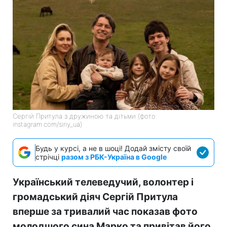
Сергій Притула з дружиною та дітьми (фото:
instagram.com/siriy_ua)
Будь у курсі, а не в шоці! Додай змісту своїй
стрічці
разом з РБК-Україна в Google
Український телеведучий, волонтер і
громадський діяч Сергій Притула
вперше за тривалий час показав фото
молодшого сина Марко та привітав його