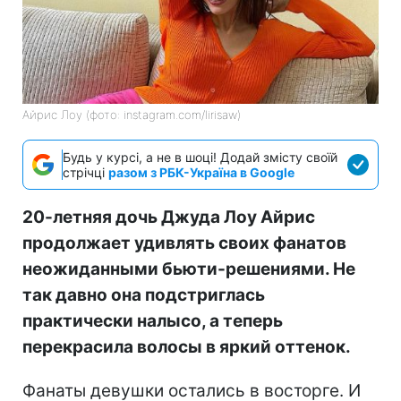
Айрис Лоу (фото: instagram.com/lirisaw)
Будь у курсі, а не в шоці! Додай змісту своїй
стрічці
разом з РБК-Україна в Google
20-летняя дочь Джуда Лоу Айрис
продолжает удивлять своих фанатов
неожиданными бьюти-решениями. Не
так давно она подстриглась
практически налысо, а теперь
перекрасила волосы в яркий оттенок.
Фанаты девушки остались в восторге. И