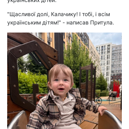
українських дітей.
"Щасливої долі, Калачику! І тобі, і всім
українським дітям!" - написав Притула.