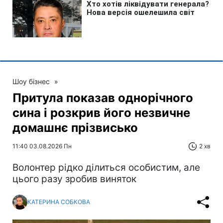
Шоу бізнес
»
Притула показав однорічного
сина і розкрив його незвичне
домашнє прізвисько
11:40 03.08.2026 Пн
2 хв
Волонтер рідко ділиться особистим, але
цього разу зробив виняток
КАТЕРИНА СОБКОВА