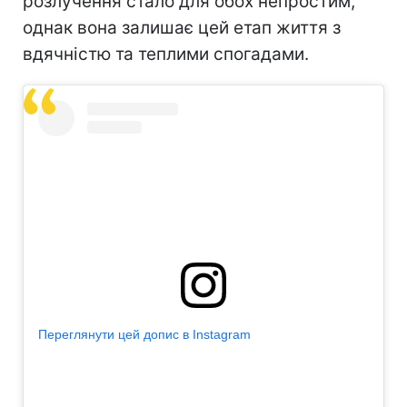
розлучення стало для обох непростим,
однак вона залишає цей етап життя з
вдячністю та теплими спогадами.
Переглянути цей допис в Instagram