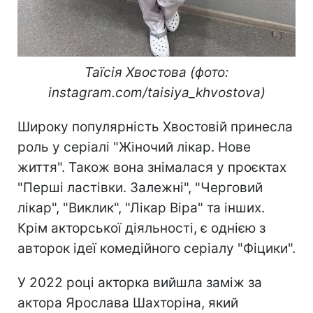
Таїсія Хвостова (фото:
instagram.com/taisiya_khvostova)
Широку популярність Хвостовій принесла
роль у серіалі "Жіночий лікар. Нове
життя". Також вона знімалася у проєктах
"Перші ластівки. Залежні", "Черговий
лікар", "Виклик", "Лікар Віра" та інших.
Крім акторської діяльності, є однією з
авторок ідеї комедійного серіалу "Фіцики".
У 2022 році акторка вийшла заміж за
актора Ярослава Шахторіна, який