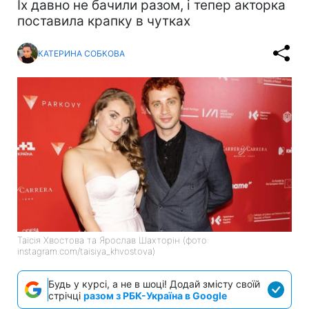
Їх давно не бачили разом, і тепер акторка
поставила крапку в чутках
КАТЕРИНА СОБКОВА
Таїсія Хвостова та Ярослав Шахторін (фото:
instagram.com/taisiya_khvostova)
Будь у курсі, а не в шоці! Додай змісту своїй
стрічці
разом з РБК-Україна в Google