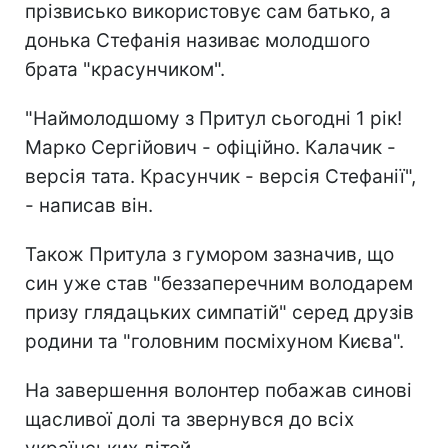
прізвисько використовує сам батько, а
донька Стефанія називає молодшого
брата "красунчиком".
"Наймолодшому з Притул сьогодні 1 рік!
Марко Сергійович - офіційно. Калачик -
версія тата. Красунчик - версія Стефанії",
- написав він.
Також Притула з гумором зазначив, що
син уже став "беззаперечним володарем
призу глядацьких симпатій" серед друзів
родини та "головним посміхуном Києва".
На завершення волонтер побажав синові
щасливої долі та звернувся до всіх