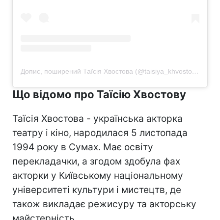
Допис, поширений Таїсія Хвостова (@taisiya_khvostova)
Що відомо про Таїсію Хвостову
Таїсія Хвостова - українська акторка
театру і кіно, народилася 5 листопада
1994 року в Сумах. Має освіту
перекладачки, а згодом здобула фах
акторки у Київському національному
університеті культури і мистецтв, де
також викладає режисуру та акторську
майстерність.