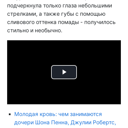
подчеркнула только глаза небольшими
стрелками, а также губы с помощью
сливового оттенка помады - получилось
стильно и необычно.
Play
Video
Молодая кровь: чем занимаются
дочери Шона Пенна, Джулии Робертс,