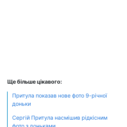
Ще більше цікавого:
Притула показав нове фото 9-річної
доньки
Сергій Притула насмішив рідкісним
фото з доньками