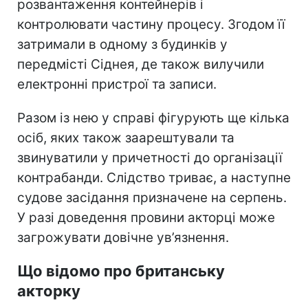
розвантаження контейнерів і
контролювати частину процесу. Згодом її
затримали в одному з будинків у
передмісті Сіднея, де також вилучили
електронні пристрої та записи.
Разом із нею у справі фігурують ще кілька
осіб, яких також заарештували та
звинуватили у причетності до організації
контрабанди. Слідство триває, а наступне
судове засідання призначене на серпень.
У разі доведення провини акторці може
загрожувати довічне ув’язнення.
Що відомо про британську
акторку