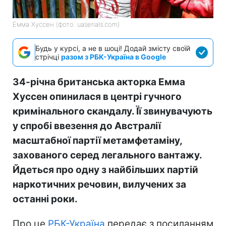
Емма Хуссен (фото: uaserials.com)
Будь у курсі, а не в шоці! Додай змісту своїй
стрічці
разом з РБК-Україна в Google
34-річна британська акторка Емма
Хуссен опинилася в центрі гучного
кримінального скандалу. Її звинувачують
у спробі ввезення до Австралії
масштабної партії метамфетаміну,
захованого серед легального вантажу.
Йдеться про одну з найбільших партій
наркотичних речовин, вилучених за
останні роки.
Про це
РБК-Україна
передає з посиланням