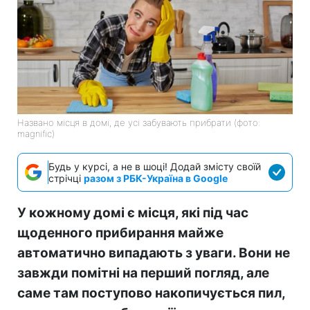
Названо місця в домі, де усі забувають прибрати (фото:
magnific)
Будь у курсі, а не в шоці! Додай змісту своїй
стрічці
разом з РБК-Україна в Google
У кожному домі є місця, які під час
щоденного прибирання майже
автоматично випадають з уваги. Вони не
завжди помітні на перший погляд, але
саме там поступово накопичується пил,