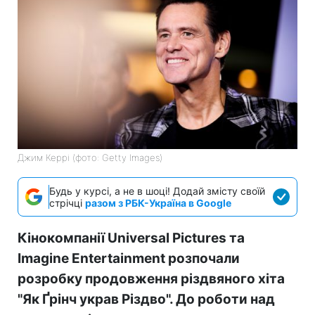
Джим Керрі (фото: Getty Images)
Будь у курсі, а не в шоці! Додай змісту своїй
стрічці
разом з РБК-Україна в Google
Кінокомпанії Universal Pictures та
Imagine Entertainment розпочали
розробку продовження різдвяного хіта
"Як Ґрінч украв Різдво". До роботи над