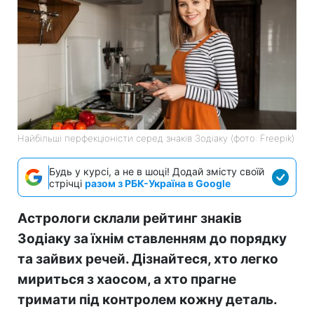
Найбільші перфекціоністи серед знаків Зодіаку (фото: Freepik)
Будь у курсі, а не в шоці! Додай змісту своїй
стрічці
разом з РБК-Україна в Google
Астрологи склали рейтинг знаків
Зодіаку за їхнім ставленням до порядку
та зайвих речей. Дізнайтеся, хто легко
мириться з хаосом, а хто прагне
тримати під контролем кожну деталь.