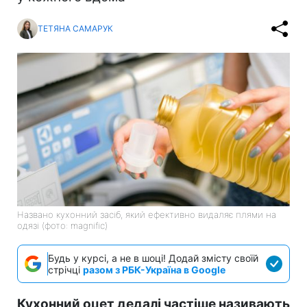
ТЕТЯНА САМАРУК
Названо кухонний засіб, який ефективно видаляє плями на
одязі (фото: magnific)
Будь у курсі, а не в шоці! Додай змісту своїй
стрічці
разом з РБК-Україна в Google
Кухонний оцет дедалі частіше називають