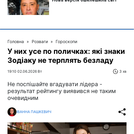
Головна
»
Розваги
»
Гороскопи
У них усе по поличках: які знаки
Зодіаку не терплять безладу
19:10 02.06.2026 Вт
3 хв
Не поспішайте вгадувати лідера -
результат рейтингу виявився не таким
очевидним
ІВАННА ПАШКЕВИЧ