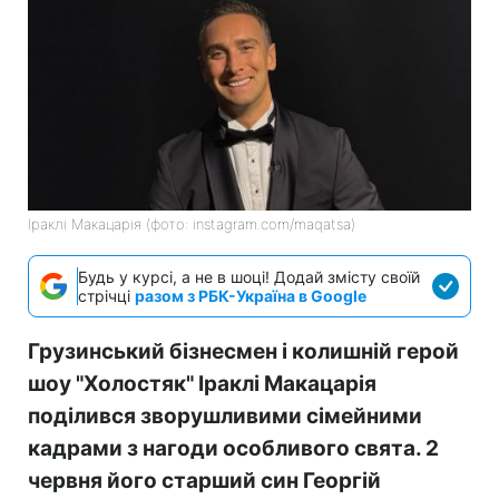
Іраклі Макацарія (фото: instagram.com/maqatsa)
Будь у курсі, а не в шоці! Додай змісту своїй
стрічці
разом з РБК-Україна в Google
Грузинський бізнесмен і колишній герой
шоу "Холостяк" Іраклі Макацарія
поділився зворушливими сімейними
кадрами з нагоди особливого свята. 2
червня його старший син Георгій