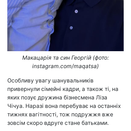
Макацарія та син Георгій (фото:
instagram.com/maqatsa)
Особливу увагу шанувальників
привернули сімейні кадри, а також ті, на
яких позує дружина бізнесмена Ліза
Чічуа. Наразі вона перебуває на останніх
тижнях вагітності, тож подружжя вже
зовсім скоро вдруге стане батьками.