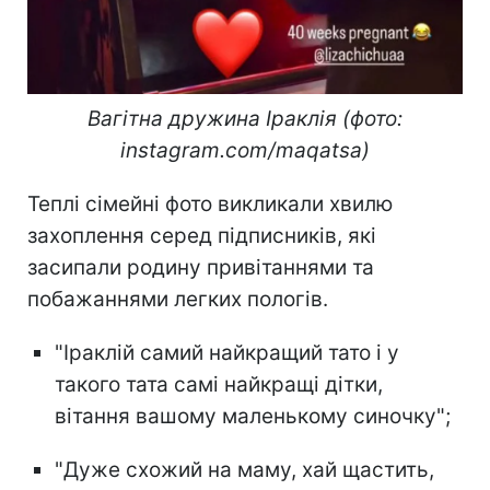
Вагітна дружина Іраклія (фото:
instagram.com/maqatsa)
Теплі сімейні фото викликали хвилю
захоплення серед підписників, які
засипали родину привітаннями та
побажаннями легких пологів.
"Іраклій самий найкращий тато і у
такого тата самі найкращі дітки,
вітання вашому маленькому синочку";
"Дуже схожий на маму, хай щастить,