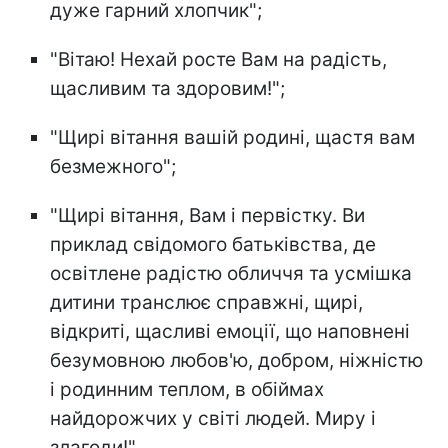
дуже гарний хлопчик";
"Вітаю! Нехай росте Вам на радість,
щасливим та здоровим!";
"Щирі вітання вашій родині, щастя вам
безмежного";
"Щирі вітання, Вам і первістку. Ви
приклад свідомого батьківства, де
освітлене радістю обличчя та усмішка
дитини транслює справжні, щирі,
відкриті, щасливі емоції, що наповнені
безумовною любов'ю, добром, ніжністю
і родинним теплом, в обіймах
найдорожчих у світі людей. Миру і
злагоди!"