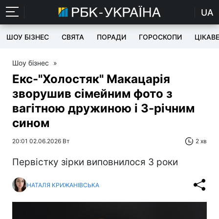
UA
ШОУ БІЗНЕС
СВЯТА
ПОРАДИ
ГОРОСКОПИ
ЦІКАВ
Шоу бізнес
»
Екс-"Холостяк" Макацарія
зворушив сімейним фото з
вагітною дружиною і 3-річним
сином
20:01 02.06.2026 Вт
2 хв
Первістку зірки виповнилося 3 роки
НАТАЛЯ КРИЖАНІВСЬКА