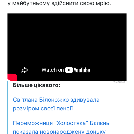
у майбутньому здійснити свою мрію.
Більше цікавого:
Світлана Білоножко здивувала
розміром своєї пенсії
Переможниця "Холостяка" Бєлєнь
показала новонароджену доньку