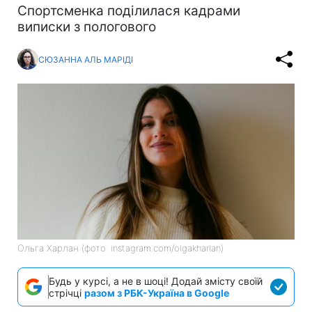
Спортсменка поділилася кадрами
виписки з пологового
СЮЗАННА АЛЬ МАРІДІ
Ольга Харлан (фото: instagram.com/olgakharlan)
Будь у курсі, а не в шоці! Додай змісту своїй
стрічці
разом з РБК-Україна в Google