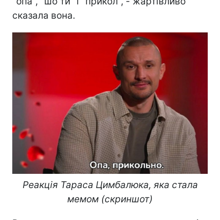
"опа", "шо ти" і "прикол", - жартівливо
сказала вона.
Реакція Тараса Цимбалюка, яка стала
мемом (скриншот)