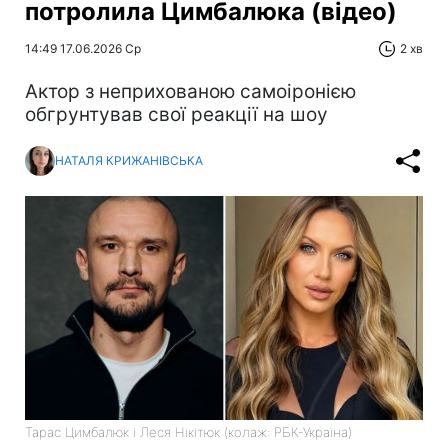
потролила Цимбалюка (відео)
14:49 17.06.2026 Ср
2 хв
Актор з неприхованою самоіронією
обгрунтував свої реакції на шоу
НАТАЛЯ КРИЖАНІВСЬКА
Тарас Цимбалюк і Леся Нікітюк (колаж: РБК-Україна)