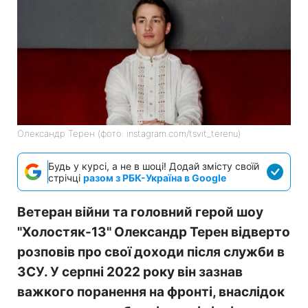
Олександр Терен (фото: instagram.com/tsvit_terenu)
Будь у курсі, а не в шоці! Додай змісту своїй
стрічці
разом з РБК-Україна в Google
Ветеран війни та головний герой шоу
"Холостяк-13" Олександр Терен відверто
розповів про свої доходи після служби в
ЗСУ. У серпні 2022 року він зазнав
важкого поранення на фронті, внаслідок