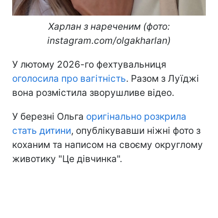
Харлан з нареченим (фото:
instagram.com/olgakharlan)​
У лютому 2026-го фехтувальниця
оголосила про вагітність
. Разом з Луїджі
вона розмістила зворушливе відео.
У березні Ольга
оригінально розкрила
стать дитини
, опублікувавши ніжні фото з
коханим та написом на своєму округлому
животику "Це дівчинка".