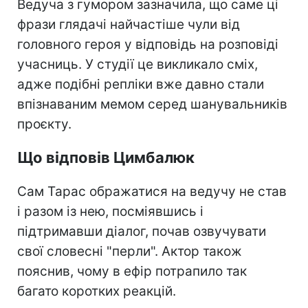
Ведуча з гумором зазначила, що саме ці
фрази глядачі найчастіше чули від
головного героя у відповідь на розповіді
учасниць. У студії це викликало сміх,
адже подібні репліки вже давно стали
впізнаваним мемом серед шанувальників
проєкту.
Що відповів Цимбалюк
Сам Тарас ображатися на ведучу не став
і разом із нею, посміявшись і
підтримавши діалог, почав озвучувати
свої словесні "перли". Актор також
пояснив, чому в ефір потрапило так
багато коротких реакцій.