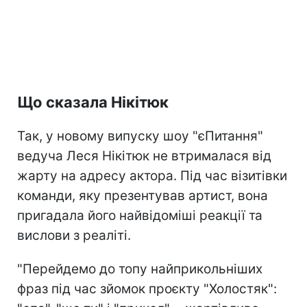
Що сказала Нікітюк
Так, у новому випуску шоу "єПитання"
ведуча Леся Нікітюк не втрималася від
жарту на адресу актора. Під час візитівки
команди, яку презентував артист, вона
пригадала його найвідоміші реакції та
вислови з реаліті.
"Перейдемо до топу найприкольніших
фраз під час зйомок проєкту "Холостяк":