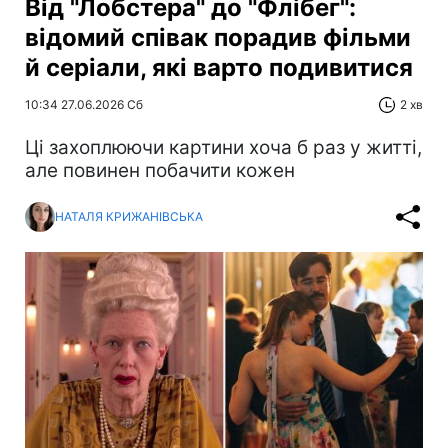
Від "Лобстера" до "Флібег":
відомий співак порадив фільми
й серіали, які варто подивитися
10:34 27.06.2026 Сб
2 хв
Ці захоплюючи картини хоча б раз у житті,
але повинен побачити кожен
НАТАЛЯ КРИЖАНІВСЬКА