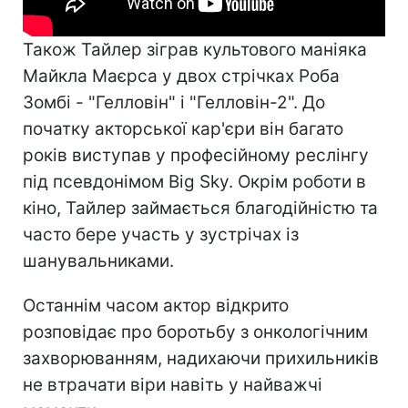
Також Тайлер зіграв культового маніяка
Майкла Маєрса у двох стрічках Роба
Зомбі - "Гелловін" і "Гелловін-2". До
початку акторської кар'єри він багато
років виступав у професійному реслінгу
під псевдонімом Big Sky. Окрім роботи в
кіно, Тайлер займається благодійністю та
часто бере участь у зустрічах із
шанувальниками.
Останнім часом актор відкрито
розповідає про боротьбу з онкологічним
захворюванням, надихаючи прихильників
не втрачати віри навіть у найважчі