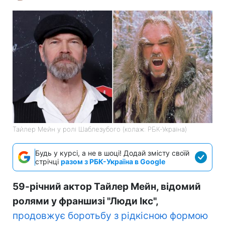
Тайлер Мейн у ролі Шаблезубого (колаж: РБК-Україна)
Будь у курсі, а не в шоці! Додай змісту своїй
стрічці
разом з РБК-Україна в Google
59-річний актор Тайлер Мейн, відомий
ролями у франшизі "Люди Ікс",
продовжує боротьбу з рідкісною формою