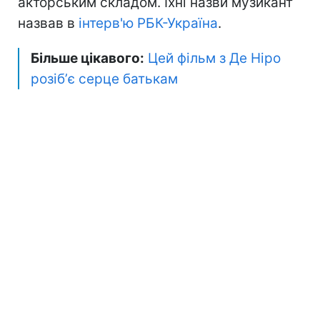
акторським складом. Їхні назви музикант
назвав в
інтерв'ю РБК-Україна
.
Більше цікавого:
Цей фільм з Де Ніро
розібʼє серце батькам