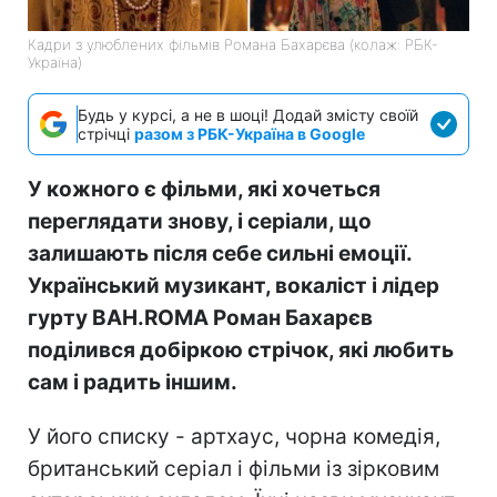
Кадри з улюблених фільмів Романа Бахарєва (колаж: РБК-
Україна)
Будь у курсі, а не в шоці! Додай змісту своїй
стрічці
разом з РБК-Україна в Google
У кожного є фільми, які хочеться
переглядати знову, і серіали, що
залишають після себе сильні емоції.
Український музикант, вокаліст і лідер
гурту BAH.ROMA Роман Бахарєв
поділився добіркою стрічок, які любить
сам і радить іншим.
У його списку - артхаус, чорна комедія,
британський серіал і фільми із зірковим