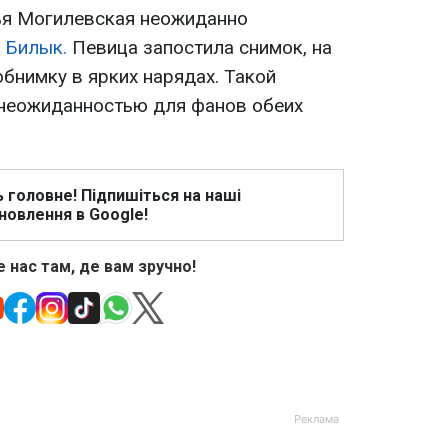
ья Могилевская неожиданно
е Билык.
Певица запостила снимок, на
обнимку в ярких нарядах. Такой
 неожиданностью для фанов обеих
ь головне! Підпишіться на наші
новлення в Google!
 нас там, де вам зручно!