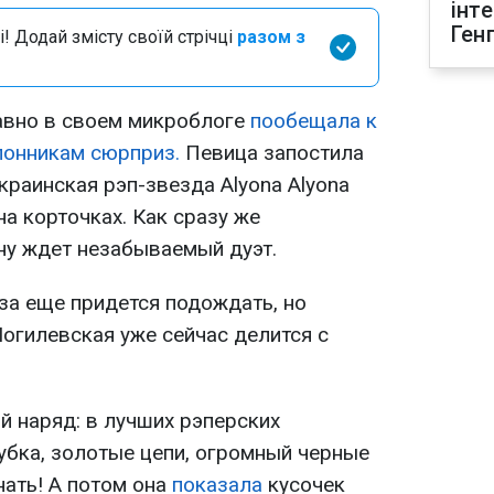
інт
Ген
і! Додай змісту своїй стрічці
разом з
авно в своем микроблоге
пообещала
к
лонникам сюрприз.
Певица запостила
украинская рэп-звезда Alyona Alyona
на корточках. Как сразу же
ну ждет незабываемый дуэт.
за еще придется подождать, но
огилевская уже сейчас делится с
й наряд: в лучших рэперских
убка, золотые цепи, огромный черные
нать! А потом она
показала
кусочек