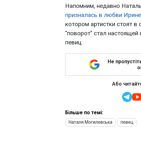
Напомним, недавно Натал
призналась в любви Ирин
котором артистки стоят в 
"поворот" стал настоящей
певиц.
Не пропустіт
о
Або читайте
Більше по темі:
Наталя Могилевська
певец