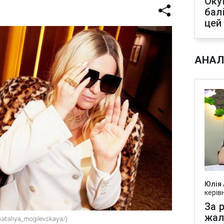
Оку
бал
цей
АНАЛ
Юлія
керів
За р
жал
taliya_mogilevskaya/)