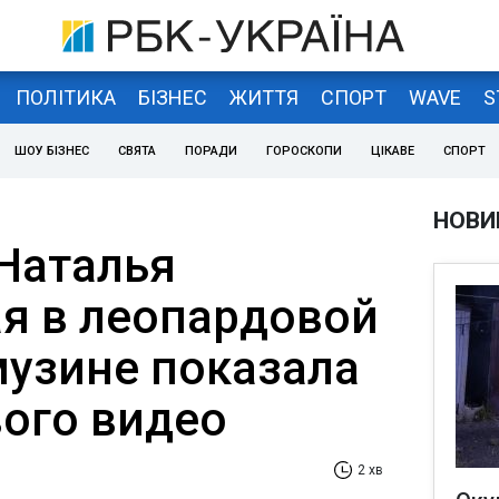
ПОЛІТИКА
БІЗНЕС
ЖИТТЯ
СПОРТ
WAVE
S
ШОУ БІЗНЕС
СВЯТА
ПОРАДИ
ГОРОСКОПИ
ЦІКАВЕ
СПОРТ
НОВИ
 Наталья
я в леопардовой
музине показала
вого видео
2 хв