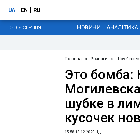
UA
EN
RU
НОВИНИ
АНАЛІТИКА
СБ, 08 СЕРПНЯ
Головна
»
Розваги
»
Шоу бізнес
Это бомба:
Могилевска
шубке в ли
кусочек но
15:58 13.12.2020 Нд