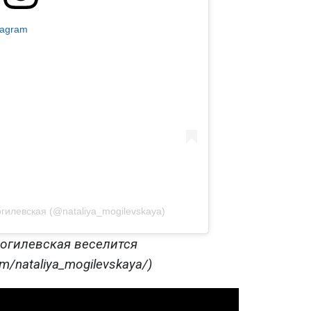
tagram
гилевская (@nataliya_mogilevskaya)
огилевская веселится
m/nataliya_mogilevskaya/)