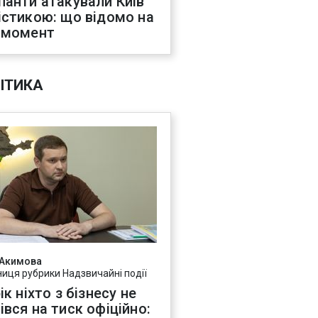
панти атакували Київ
істикою: що відомо на
 момент
ІТИКА
 Акимова
ниця рубрики Надзвичайні події
ік ніхто з бізнесу не
івся на тиск офіційно: