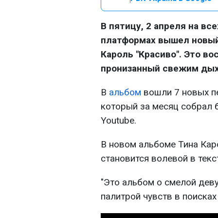
В пятицу, 2 апреля на в
платформах вышел новый
Кароль "Красиво". Это во
пронизанный свежим дых
В
альбом
вошли 7 новых пе
который за месяц собрал 
Youtube.
В новом альбоме Тина Каро
становится волевой в текс
"Это альбом о смелой дев
палитрой чувств в поисках 