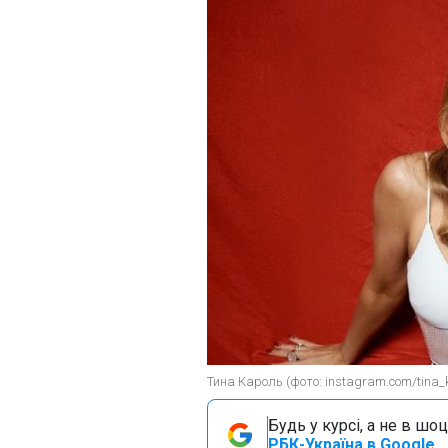
Тина Кароль (фото: instagram.com/tina_k
Будь у курсі, а не в шоц
РБК-Україна в Google