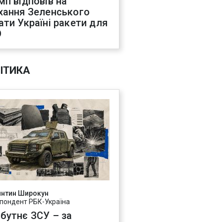
мп відповів на
хання Зеленського
ати Україні ракети для
О
ІТИКА
янтин Широкун
пондент РБК-Україна
бутнє ЗСУ – за