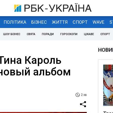
ПОЛІТИКА
БІЗНЕС
ЖИТТЯ
СПОРТ
WAVE
S
ШОУ БІЗНЕС
СВЯТА
ПОРАДИ
ГОРОСКОПИ
ЦІКАВЕ
СПОРТ
НОВИ
 Тина Кароль
новый альбом
2 хв