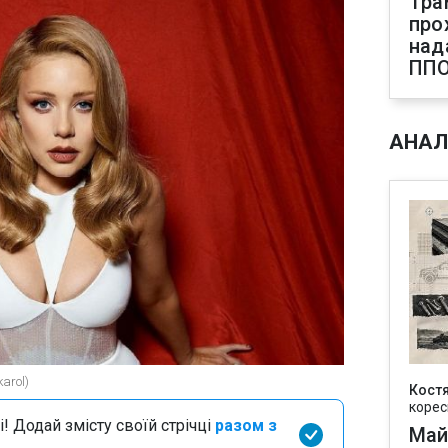
Тра
про
над
ПП
АНАЛ
arol)
Кост
корес
і! Додай змісту своїй стрічці
разом з
Май