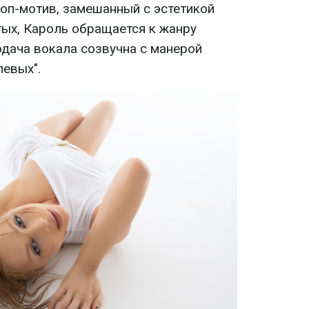
оп-мотив, замешанный с эстетикой
тых, Кароль обращается к жанру
одача вокала созвучна с манерой
левых".