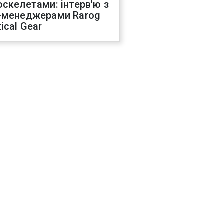
оскелетами: інтерв'ю з
-менеджерами Rarog
ical Gear