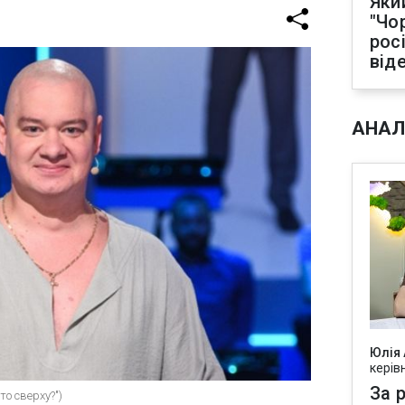
Яки
"Чо
рос
від
АНАЛ
Юлія
керів
За р
то сверху?")