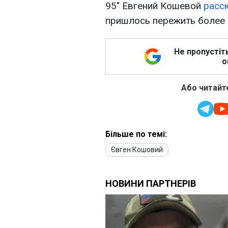
95" Евгений Кошевой
расск
пришлось пережить более 
Не пропустіт
о
Або читайте
Більше по темі:
Євген Кошовий