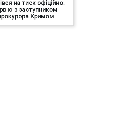
івся на тиск офіційно:
ерв'ю з заступником
прокурора Кримом