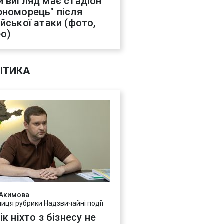
й вигляд має стадіон
рноморець" після
ійської атаки (фото,
ео)
ІТИКА
 Акимова
ниця рубрики Надзвичайні події
ік ніхто з бізнесу не