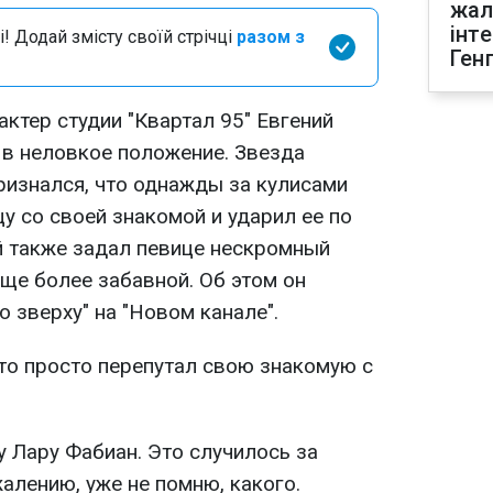
жал
інт
і! Додай змісту своїй стрічці
разом з
Ген
актер студии "Квартал 95" Евгений
в неловкое положение. Звезда
ризнался, что однажды за кулисами
у со своей знакомой и ударил ее по
й также задал певице нескромный
ще более забавной. Об этом он
о зверху" на "Новом канале".
что просто перепутал свою знакомую с
у Лару Фабиан. Это случилось за
алению, уже не помню, какого.