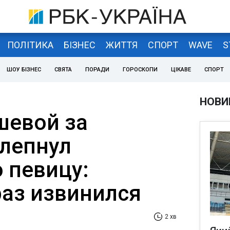
ПОЛІТИКА
БІЗНЕС
ЖИТТЯ
СПОРТ
WAVE
S
ШОУ БІЗНЕС
СВЯТА
ПОРАДИ
ГОРОСКОПИ
ЦІКАВЕ
СПОРТ
НОВИ
шевой за
лепнул
 певицу:
раз извинился
2 хв