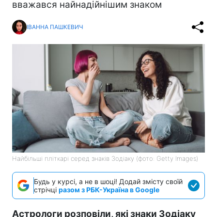
вважався найнадійнішим знаком
ІВАННА ПАШКЕВИЧ
Найбільші пліткарі серед знаків Зодіаку (фото: Getty Images)
Будь у курсі, а не в шоці! Додай змісту своїй
стрічці
разом з РБК-Україна в Google
Астрологи розповіли, які знаки Зодіаку