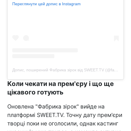
Переглянути цей допис в Instagram
Допис, поширений Фабрика зірок від SWEET.TV (@fabrykazirok.sweet.tv)
Коли чекати на прем'єру і що ще
цікавого готують
Оновлена "Фабрика зірок" вийде на
платформі SWEET.TV. Точну дату прем'єри
творці поки не оголосили, однак кастинг