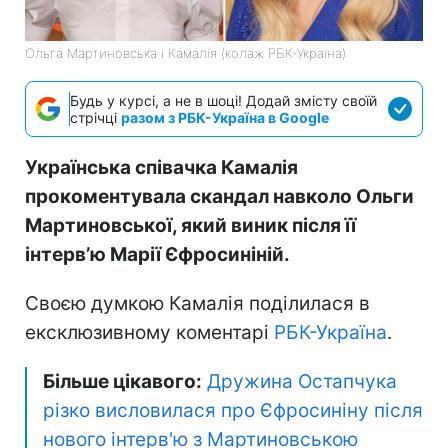
Ольга Мартиновська і Камалія (колаж РБК-Україна)
Будь у курсі, а не в шоці! Додай змісту своїй
стрічці
разом з РБК-Україна в Google
Українська співачка Камалія
прокоментувала скандал навколо Ольги
Мартиновської, який виник після її
інтерв’ю Марії Єфросиніній.
Своєю думкою Камалія поділилася в
ексклюзивному коментарі
РБК-Україна
.
Більше цікавого:
Дружина Остапчука
різко висловилася про Єфросиніну після
нового інтерв'ю з Мартиновською