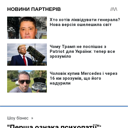
Шоу бізнес
»
"Перша ознака психопатії":