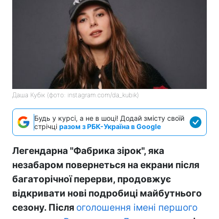
Даша Кубік (фото: instagram.com/da_kubik)
Будь у курсі, а не в шоці! Додай змісту своїй
стрічці
разом з РБК-Україна в Google
Легендарна "Фабрика зірок", яка
незабаром повернеться на екрани після
багаторічної перерви, продовжує
відкривати нові подробиці майбутнього
сезону. Після
оголошення імені першого