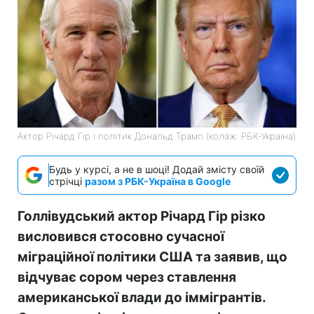
Актор Річард Гір і політик Дональд Трамп (колаж: РБК-Україна)
Будь у курсі, а не в шоці! Додай змісту своїй
стрічці
разом з РБК-Україна в Google
Голлівудський актор Річард Гір різко
висловився стосовно сучасної
міграційної політики США та заявив, що
відчуває сором через ставлення
американської влади до іммігрантів.