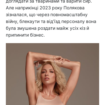
доглядати за тваринами та варити сир.
Але наприкінці 2023 року Полякова
зізналася, що через повномасштабну
війну, блекаути та від'їзд персоналу вона
була змушена роздати майж усіх кіз й
припинити бізнес.