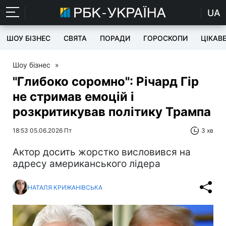
UA
ШОУ БІЗНЕС
СВЯТА
ПОРАДИ
ГОРОСКОПИ
ЦІКАВ
Шоу бізнес
»
"Глибоко соромно": Річард Гір
не стримав емоцій і
розкритикував політику Трампа
18:53 05.06.2026 Пт
3 хв
Актор досить жорстко висловився на
адресу американського лідера
НАТАЛЯ КРИЖАНІВСЬКА