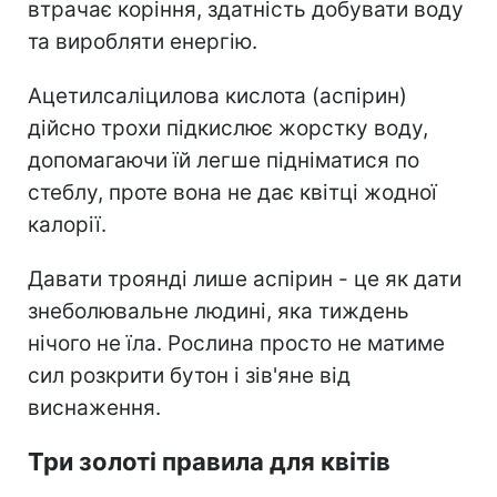
втрачає коріння, здатність добувати воду
та виробляти енергію.
Ацетилсаліцилова кислота (аспірин)
дійсно трохи підкислює жорстку воду,
допомагаючи їй легше підніматися по
стеблу, проте вона не дає квітці жодної
калорії.
Давати троянді лише аспірин - це як дати
знеболювальне людині, яка тиждень
нічого не їла. Рослина просто не матиме
сил розкрити бутон і зів'яне від
виснаження.
Три золоті правила для квітів