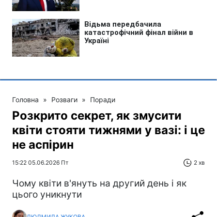
Головна
»
Розваги
»
Поради
Розкрито секрет, як змусити
квіти стояти тижнями у вазі: і це
не аспірин
15:22 05.06.2026 Пт
2 хв
Чому квіти в'януть на другий день і як
цього уникнути
ЛЮДМИЛА ЖУКОВА