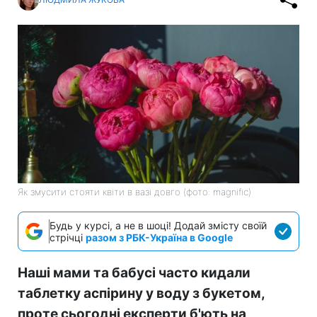
Як змусити стояти квіти в вазі довго (фото: magnific)
Будь у курсі, а не в шоці! Додай змісту своїй
стрічці
разом з РБК-Україна в Google
Наші мами та бабусі часто кидали
таблетку аспірину у воду з букетом,
проте сьогодні експерти б'ють на