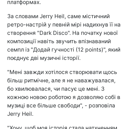
платформах.
За словами Jerry Heil, саме містичний
ретро-настрій у певній мірі надихнув її на
створення "Dark Disco". На початку нової
композиції навіть звучить впізнаваний
семпл із "Додай гучності (12 points)", який
поєднує дві музичні історії.
"Мені завжди хотілося створювати щось
більш ритмічне, але я не наважувалася,
бо хвилювалася, чи пасує це мені. З
кожною новою роботою я дозволяю собі в
музиці все більше свободи", - розповіла
Jerry Heil.
"Хочу, щоб моя історія стала натхненням