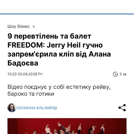
Шоу бізнес
»
9 перевтілень та балет
FREEDOM: Jerry Heil гучно
запрем'єрила кліп від Алана
Бадоєва
15:23 05.06.2026 Пт
3 хв
Відео поєднує у собі естетику рейву,
бароко та готики
СЮЗАННА АЛЬ МАРІДІ