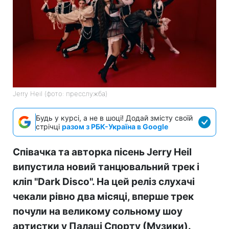
Jerry Heil (фото: пресслужба)
Будь у курсі, а не в шоці! Додай змісту своїй
стрічці
разом з РБК-Україна в Google
Співачка та авторка пісень Jerry Heil
випустила новий танцювальний трек і
кліп "Dark Disco". На цей реліз слухачі
чекали рівно два місяці, вперше трек
почули на великому сольному шоу
артистки у Палаці Спорту (Музики).