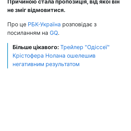
Причиною стала пропозиція, від якої він
не зміг відмовитися.
Про це
РБК-Україна
розповідає з
посиланням на
GQ
.
Більше цікавого:
Трейлер "Одіссеї"
Крістофера Нолана ошелешив
негативним результатом