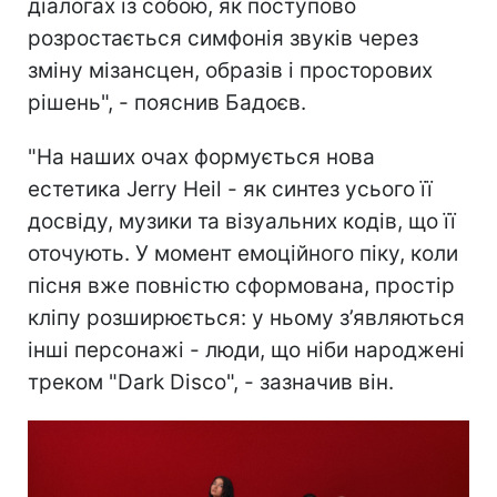
діалогах із собою, як поступово
розростається симфонія звуків через
зміну мізансцен, образів і просторових
рішень", - пояснив Бадоєв.
"На наших очах формується нова
естетика Jerry Heil - як синтез усього її
досвіду, музики та візуальних кодів, що її
оточують. У момент емоційного піку, коли
пісня вже повністю сформована, простір
кліпу розширюється: у ньому з’являються
інші персонажі - люди, що ніби народжені
треком "Dark Disco", - зазначив він.