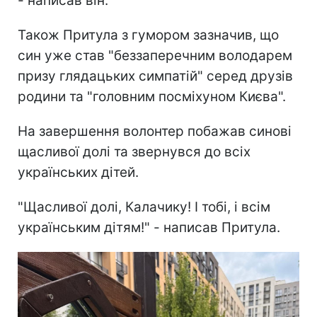
- написав він.
Також Притула з гумором зазначив, що
син уже став "беззаперечним володарем
призу глядацьких симпатій" серед друзів
родини та "головним посміхуном Києва".
На завершення волонтер побажав синові
щасливої долі та звернувся до всіх
українських дітей.
"Щасливої долі, Калачику! І тобі, і всім
українським дітям!" - написав Притула.