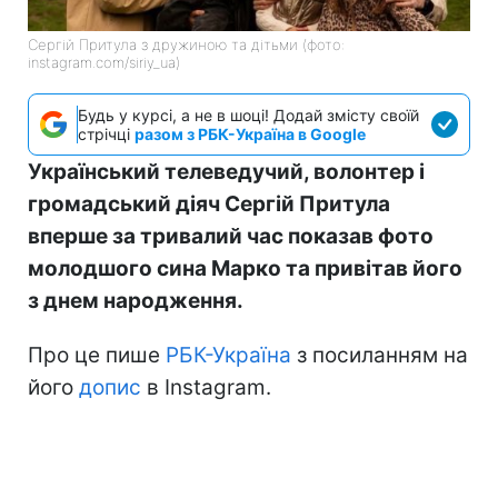
Сергій Притула з дружиною та дітьми (фото:
instagram.com/siriy_ua)
Будь у курсі, а не в шоці! Додай змісту своїй
стрічці
разом з РБК-Україна в Google
Український телеведучий, волонтер і
громадський діяч Сергій Притула
вперше за тривалий час показав фото
молодшого сина Марко та привітав його
з днем народження.
Про це пише
РБК-Україна
з посиланням на
його
допис
в Instagram.