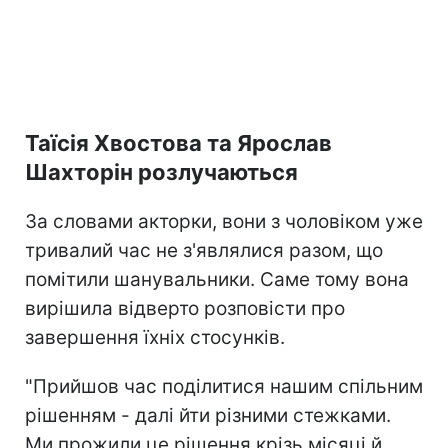
Таїсія Хвостова та Ярослав
Шахторін розлучаються
За словами акторки, вони з чоловіком уже
тривалий час не з'являлися разом, що
помітили шанувальники. Саме тому вона
вирішила відверто розповісти про
завершення їхніх стосунків.
"Прийшов час поділитися нашим спільним
рішенням - далі йти різними стежками.
Ми прожили це рішення крізь місяці й