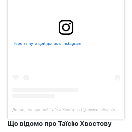
Переглянути цей допис в Instagram
Допис, поширений Таїсія Хвостова (@taisiya_khvostova)
Що відомо про Таїсію Хвостову