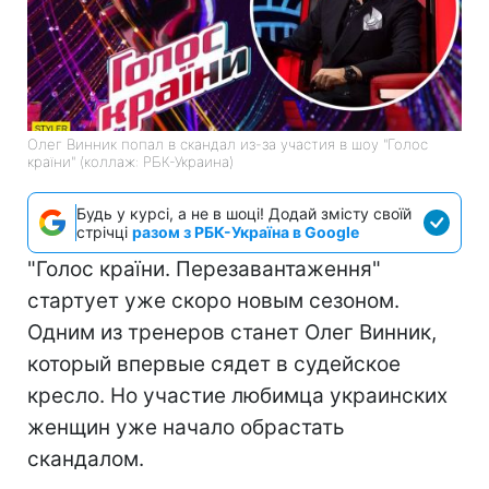
Олег Винник попал в скандал из-за участия в шоу "Голос
країни" (коллаж: РБК-Украина)
Будь у курсі, а не в шоці! Додай змісту своїй
стрічці
разом з РБК-Україна в Google
"Голос країни. Перезавантаження"
стартует уже скоро новым сезоном.
Одним из тренеров станет Олег Винник,
который впервые сядет в судейское
кресло. Но участие любимца украинских
женщин уже начало обрастать
скандалом.