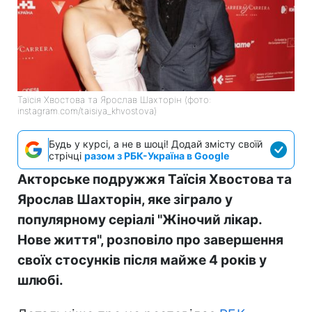
Таїсія Хвостова та Ярослав Шахторін (фото:
instagram.com/taisiya_khvostova)
Будь у курсі, а не в шоці! Додай змісту своїй
стрічці
разом з РБК-Україна в Google
Акторське подружжя Таїсія Хвостова та
Ярослав Шахторін, яке зіграло у
популярному серіалі "Жіночий лікар.
Нове життя", розповіло про завершення
своїх стосунків після майже 4 років у
шлюбі.