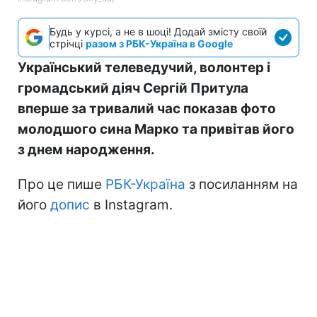
Будь у курсі, а не в шоці! Додай змісту своїй
стрічці
разом з РБК-Україна в Google
Український телеведучий, волонтер і
громадський діяч Сергій Притула
вперше за тривалий час показав фото
молодшого сина Марко та привітав його
з днем народження.
Про це пише
РБК-Україна
з посиланням на
його
допис
в Instagram.