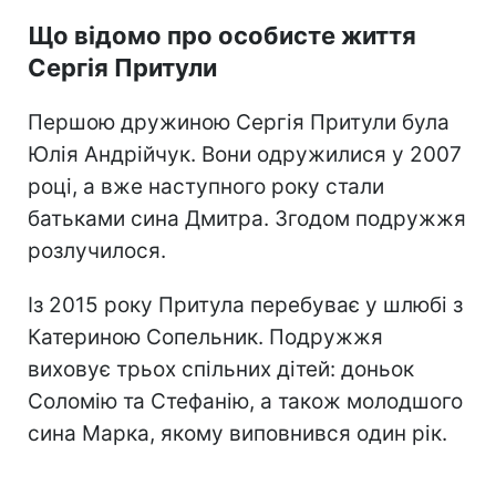
Що відомо про особисте життя
Сергія Притули
Першою дружиною Сергія Притули була
Юлія Андрійчук. Вони одружилися у 2007
році, а вже наступного року стали
батьками сина Дмитра. Згодом подружжя
розлучилося.
Із 2015 року Притула перебуває у шлюбі з
Катериною Сопельник. Подружжя
виховує трьох спільних дітей: доньок
Соломію та Стефанію, а також молодшого
сина Марка, якому виповнився один рік.