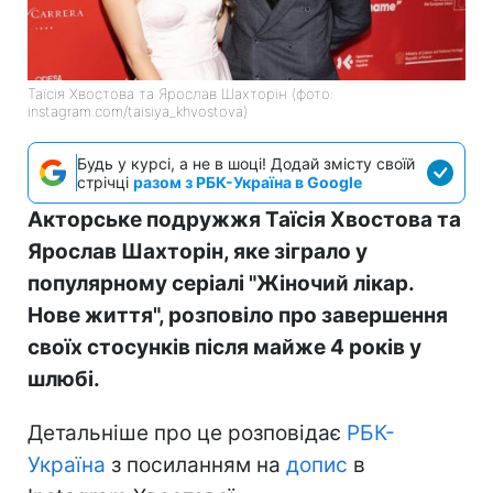
Таїсія Хвостова та Ярослав Шахторін (фото:
instagram.com/taisiya_khvostova)
Будь у курсі, а не в шоці! Додай змісту своїй
стрічці
разом з РБК-Україна в Google
Акторське подружжя Таїсія Хвостова та
Ярослав Шахторін, яке зіграло у
популярному серіалі "Жіночий лікар.
Нове життя", розповіло про завершення
своїх стосунків після майже 4 років у
шлюбі.
Детальніше про це розповідає
РБК-
Україна
з посиланням на
допис
в