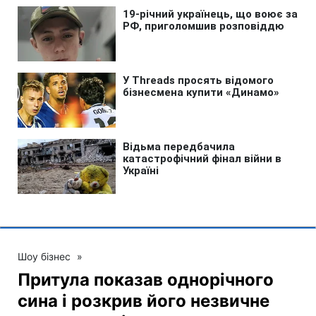
Шоу бізнес
»
Притула показав однорічного
сина і розкрив його незвичне