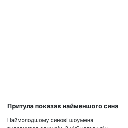
Притула показав найменшого сина
Наймолодшому синові шоумена