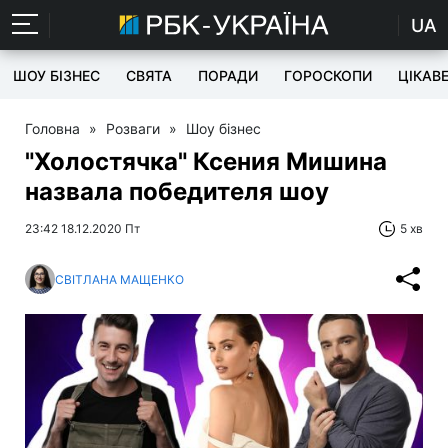
UA
ШОУ БІЗНЕС
СВЯТА
ПОРАДИ
ГОРОСКОПИ
ЦІКАВ
Головна
»
Розваги
»
Шоу бізнес
"Холостячка" Ксения Мишина
назвала победителя шоу
23:42 18.12.2020 Пт
5 хв
СВІТЛАНА МАЩЕНКО