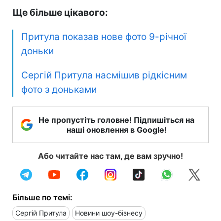
Ще більше цікавого:
Притула показав нове фото 9-річної
доньки
Сергій Притула насмішив рідкісним
фото з доньками
Не пропустіть головне! Підпишіться на
наші оновлення в Google!
Або читайте нас там, де вам зручно!
Більше по темі:
Сергій Притула
Новини шоу-бізнесу