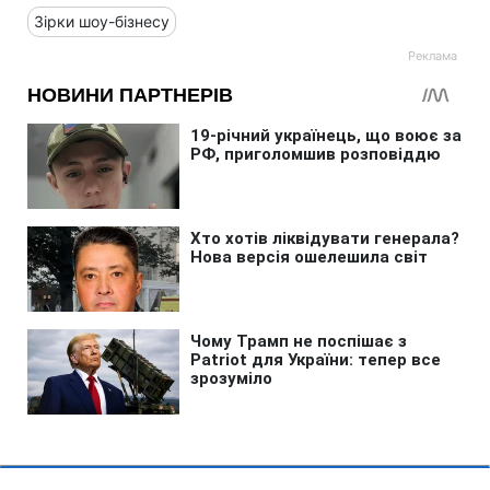
Зірки шоу-бізнесу