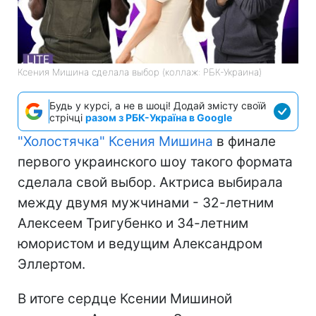
Ксения Мишина сделала выбор (коллаж: РБК-Украина)
Будь у курсі, а не в шоці! Додай змісту своїй
стрічці
разом з РБК-Україна в Google
"Холостячка" Ксения Мишина
в финале
первого украинского шоу такого формата
сделала свой выбор. Актриса выбирала
между двумя мужчинами - 32-летним
Алексеем Тригубенко и 34-летним
юмористом и ведущим Александром
Эллертом.
В итоге сердце Ксении Мишиной