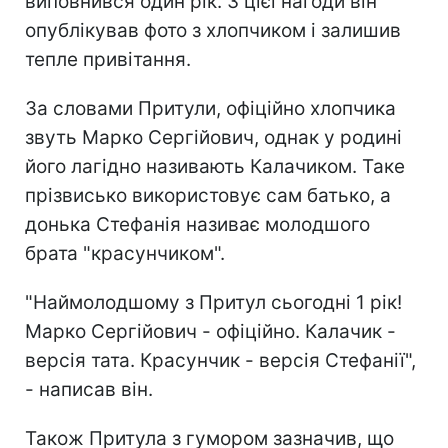
виповнився один рік. З цієї нагоди він
опублікував фото з хлопчиком і залишив
тепле привітання.
За словами Притули, офіційно хлопчика
звуть Марко Сергійович, однак у родині
його лагідно називають Калачиком. Таке
прізвисько використовує сам батько, а
донька Стефанія називає молодшого
брата "красунчиком".
"Наймолодшому з Притул сьогодні 1 рік!
Марко Сергійович - офіційно. Калачик -
версія тата. Красунчик - версія Стефанії",
- написав він.
Також Притула з гумором зазначив, що