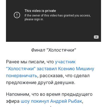
Финал "Холостячки"
Ранее мы писали, что
участник
"Холостячки" заставил Ксению Мишину
понервничать
, рассказав, что сделал
предложение другой девушке.
Напомним, что во время предыдущего
эфира
шоу покинул Андрей Рыбак
,