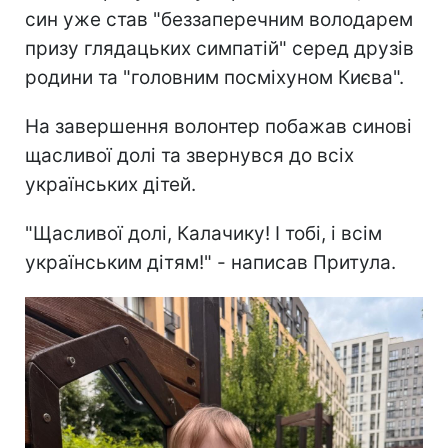
син уже став "беззаперечним володарем
призу глядацьких симпатій" серед друзів
родини та "головним посміхуном Києва".
На завершення волонтер побажав синові
щасливої долі та звернувся до всіх
українських дітей.
"Щасливої долі, Калачику! І тобі, і всім
українським дітям!" - написав Притула.