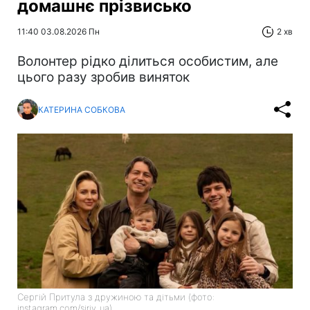
домашнє прізвисько
11:40 03.08.2026 Пн
2 хв
Волонтер рідко ділиться особистим, але
цього разу зробив виняток
КАТЕРИНА СОБКОВА
Сергій Притула з дружиною та дітьми (фото:
instagram.com/siriy_ua)