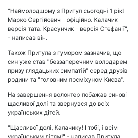
"Наймолодшому з Притул сьогодні 1 рік!
Марко Сергійович - офіційно. Калачик -
версія тата. Красунчик - версія Стефанії",
- написав він.
Також Притула з гумором зазначив, що
син уже став "беззаперечним володарем
призу глядацьких симпатій" серед друзів
родини та "головним посміхуном Києва".
На завершення волонтер побажав синові
щасливої долі та звернувся до всіх
українських дітей.
"Щасливої долі, Калачику! І тобі, і всім
українським дітям!" - написав Притула.