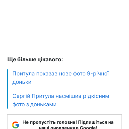
Ще більше цікавого:
Притула показав нове фото 9-річної
доньки
Сергій Притула насмішив рідкісним
фото з доньками
Не пропустіть головне! Підпишіться на
наші оновлення в Google!