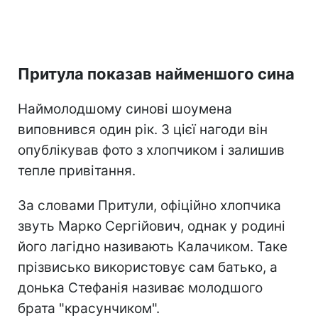
Притула показав найменшого сина
Наймолодшому синові шоумена
виповнився один рік. З цієї нагоди він
опублікував фото з хлопчиком і залишив
тепле привітання.
За словами Притули, офіційно хлопчика
звуть Марко Сергійович, однак у родині
його лагідно називають Калачиком. Таке
прізвисько використовує сам батько, а
донька Стефанія називає молодшого
брата "красунчиком".