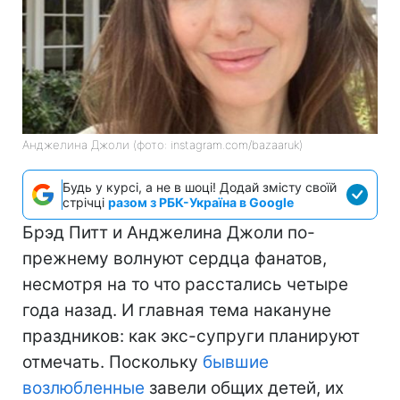
Анджелина Джоли (фото: instagram.com/bazaaruk)
Будь у курсі, а не в шоці! Додай змісту своїй
стрічці
разом з РБК-Україна в Google
Брэд Питт и Анджелина Джоли по-
прежнему волнуют сердца фанатов,
несмотря на то что расстались четыре
года назад. И главная тема накануне
праздников: как экс-супруги планируют
отмечать. Поскольку
бывшие
возлюбленные
завели общих детей, их