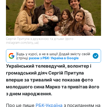
Сергій Притула з дружиною та дітьми (фото:
instagram.com/siriy_ua)
Будь у курсі, а не в шоці! Додай змісту своїй
стрічці
разом з РБК-Україна в Google
Український телеведучий, волонтер і
громадський діяч Сергій Притула
вперше за тривалий час показав фото
молодшого сина Марко та привітав його
з днем народження.
Про це пише
РБК-Україна
з посиланням на