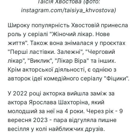
Таїсія Хвостова (фото:
instagram.com/taisiya_khvostova)
Широку популярність Хвостовій принесла
роль у серіалі "Жіночий лікар. Нове
життя". Також вона знімалася у проєктах
"Перші ластівки. Залежні", "Черговий
лікар", "Виклик", "Лікар Віра" та інших.
Крім акторської діяльності, є однією з
авторок ідеї комедійного серіалу "Фіцики".
У 2022 році акторка вийшла заміж за
актора Ярослава Шахторіна, який
молодший за неї на 4 роки. Через рік - 9
вересня 2023 - пара відгуляла пишне
весілля у колі найближчих друзів.