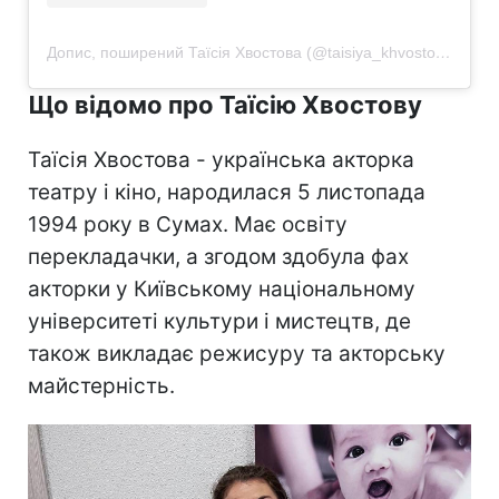
Допис, поширений Таїсія Хвостова (@taisiya_khvostova)
Що відомо про Таїсію Хвостову
Таїсія Хвостова - українська акторка
театру і кіно, народилася 5 листопада
1994 року в Сумах. Має освіту
перекладачки, а згодом здобула фах
акторки у Київському національному
університеті культури і мистецтв, де
також викладає режисуру та акторську
майстерність.