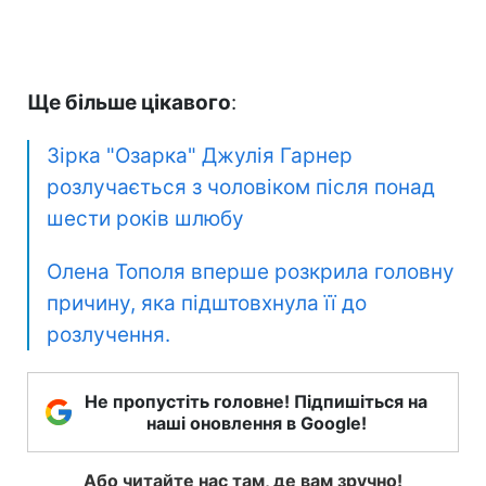
Ще більше цікавого
:
Зірка "Озарка" Джулія Гарнер
розлучається з чоловіком після понад
шести років шлюбу
Олена Тополя вперше розкрила головну
причину, яка підштовхнула її до
розлучення.
Не пропустіть головне! Підпишіться на
наші оновлення в Google!
Або читайте нас там, де вам зручно!