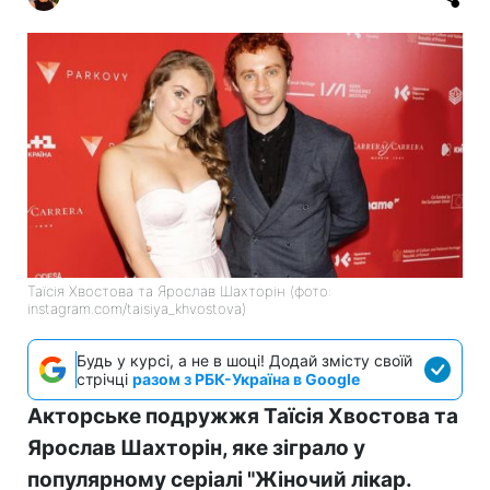
Таїсія Хвостова та Ярослав Шахторін (фото:
instagram.com/taisiya_khvostova)
Будь у курсі, а не в шоці! Додай змісту своїй
стрічці
разом з РБК-Україна в Google
Акторське подружжя Таїсія Хвостова та
Ярослав Шахторін, яке зіграло у
популярному серіалі "Жіночий лікар.