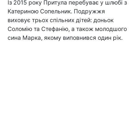
Із 2015 року Притула перебуває у шлюбі з
Катериною Сопельник. Подружжя
виховує трьох спільних дітей: доньок
Соломію та Стефанію, а також молодшого
сина Марка, якому виповнився один рік.