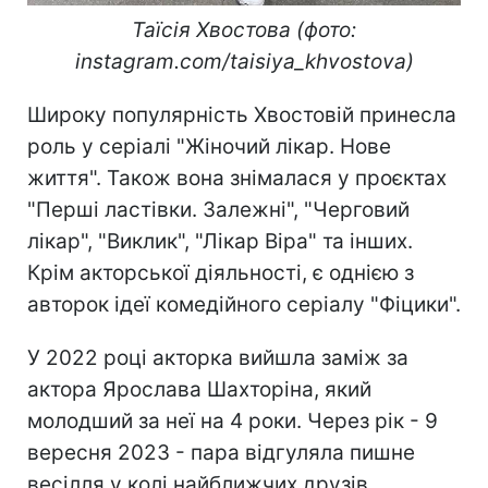
Таїсія Хвостова (фото:
instagram.com/taisiya_khvostova)
Широку популярність Хвостовій принесла
роль у серіалі "Жіночий лікар. Нове
життя". Також вона знімалася у проєктах
"Перші ластівки. Залежні", "Черговий
лікар", "Виклик", "Лікар Віра" та інших.
Крім акторської діяльності, є однією з
авторок ідеї комедійного серіалу "Фіцики".
У 2022 році акторка вийшла заміж за
актора Ярослава Шахторіна, який
молодший за неї на 4 роки. Через рік - 9
вересня 2023 - пара відгуляла пишне
весілля у колі найближчих друзів.