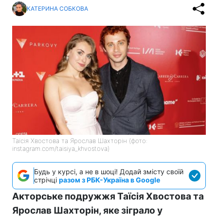
КАТЕРИНА СОБКОВА
Таїсія Хвостова та Ярослав Шахторін (фото:
instagram.com/taisiya_khvostova)
Будь у курсі, а не в шоці! Додай змісту своїй
стрічці
разом з РБК-Україна в Google
Акторське подружжя Таїсія Хвостова та
Ярослав Шахторін, яке зіграло у