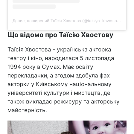
Допис, поширений Таїсія Хвостова (@taisiya_khvostova)
Що відомо про Таїсію Хвостову
Таїсія Хвостова - українська акторка
театру і кіно, народилася 5 листопада
1994 року в Сумах. Має освіту
перекладачки, а згодом здобула фах
акторки у Київському національному
університеті культури і мистецтв, де
також викладає режисуру та акторську
майстерність.