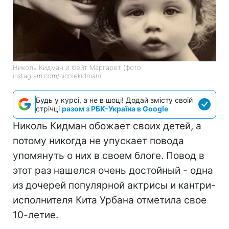
Николь Кидман и Фейт Маргарет (фото:
instagram.com/nicolekidman)
Будь у курсі, а не в шоці! Додай змісту своїй
стрічці
разом з РБК-Україна в Google
Николь Кидман обожает своих детей, а
потому никогда не упускает повода
упомянуть о них в своем блоге. Повод в
этот раз нашелся очень достойный - одна
из дочерей популярной актрисы и кантри-
исполнителя Кита Урбана отметила свое
10-летие.