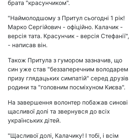
брата "красунчиком".
"Наймолодшому з Притул сьогодні 1 рік!
Марко Сергійович - офіційно. Калачик -
версія тата. Красунчик - версія Стефанії",
- написав він.
Також Притула з гумором зазначив, що
син уже став "беззаперечним володарем
призу глядацьких симпатій" серед друзів
родини та "головним посміхуном Києва".
На завершення волонтер побажав синові
щасливої долі та звернувся до всіх
українських дітей.
"Щасливої долі, Калачику! І тобі, і всім