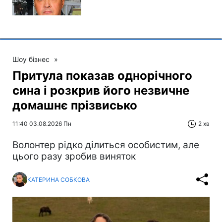
Шоу бізнес
»
Притула показав однорічного
сина і розкрив його незвичне
домашнє прізвисько
11:40 03.08.2026 Пн
2 хв
Волонтер рідко ділиться особистим, але
цього разу зробив виняток
КАТЕРИНА СОБКОВА