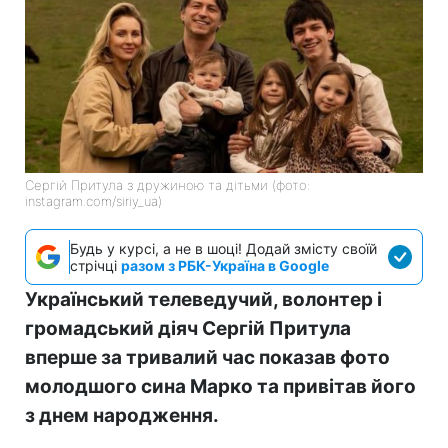
Сергій Притула з дружиною та дітьми (фото:
instagram.com/siriy_ua)
Будь у курсі, а не в шоці! Додай змісту своїй
стрічці
разом з РБК-Україна в Google
Український телеведучий, волонтер і
громадський діяч Сергій Притула
вперше за тривалий час показав фото
молодшого сина Марко та привітав його
з днем народження.