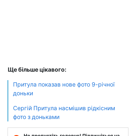
Ще більше цікавого:
Притула показав нове фото 9-річної
доньки
Сергій Притула насмішив рідкісним
фото з доньками
Не пропустіть головне! Підпишіться на