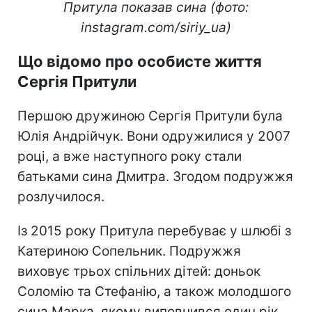
Притула показав сина (фото:
instagram.com/siriy_ua)
Що відомо про особисте життя
Сергія Притули
Першою дружиною Сергія Притули була
Юлія Андрійчук. Вони одружилися у 2007
році, а вже наступного року стали
батьками сина Дмитра. Згодом подружжя
розлучилося.
Із 2015 року Притула перебуває у шлюбі з
Катериною Сопельник. Подружжя
виховує трьох спільних дітей: доньок
Соломію та Стефанію, а також молодшого
сина Марка, якому виповнився один рік.