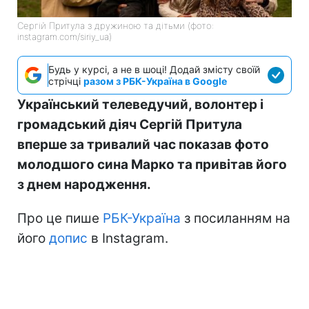
Сергій Притула з дружиною та дітьми (фото:
instagram.com/siriy_ua)
Будь у курсі, а не в шоці! Додай змісту своїй
стрічці
разом з РБК-Україна в Google
Український телеведучий, волонтер і
громадський діяч Сергій Притула
вперше за тривалий час показав фото
молодшого сина Марко та привітав його
з днем народження.
Про це пише
РБК-Україна
з посиланням на
його
допис
в Instagram.