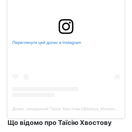
Переглянути цей допис в Instagram
Допис, поширений Таїсія Хвостова (@taisiya_khvostova)
Що відомо про Таїсію Хвостову