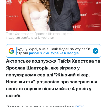
Таїсія Хвостова та Ярослав Шахторін (фото:
instagram.com/taisiya_khvostova)
Будь у курсі, а не в шоці! Додай змісту своїй
стрічці
разом з РБК-Україна в Google
Акторське подружжя Таїсія Хвостова та
Ярослав Шахторін, яке зіграло у
популярному серіалі "Жіночий лікар.
Нове життя", розповіло про завершення
своїх стосунків після майже 4 років у
шлюбі.