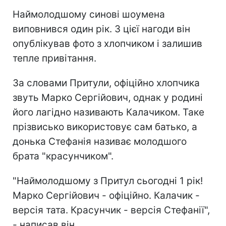
Наймолодшому синові шоумена
виповнився один рік. З цієї нагоди він
опублікував фото з хлопчиком і залишив
тепле привітання.
За словами Притули, офіційно хлопчика
звуть Марко Сергійович, однак у родині
його лагідно називають Калачиком. Таке
прізвисько використовує сам батько, а
донька Стефанія називає молодшого
брата "красунчиком".
"Наймолодшому з Притул сьогодні 1 рік!
Марко Сергійович - офіційно. Калачик -
версія тата. Красунчик - версія Стефанії",
- написав він.