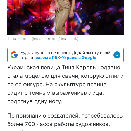
Тина Кароль (instagram.com/tina_karol/)
Будь у курсі, а не в шоці! Додай змісту своїй
стрічці
разом з РБК-Україна в Google
Украинская певица Тина Кароль недавно
стала моделью для свечи, которую отлили
по ее фигуре. На скульптуре певица
сидит с томным выражением лица,
подогнув одну ногу.
По признанию создателей, потребовалось
более 700 часов работы художников,