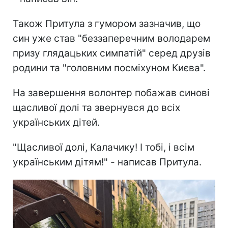
Також Притула з гумором зазначив, що
син уже став "беззаперечним володарем
призу глядацьких симпатій" серед друзів
родини та "головним посміхуном Києва".
На завершення волонтер побажав синові
щасливої долі та звернувся до всіх
українських дітей.
"Щасливої долі, Калачику! І тобі, і всім
українським дітям!" - написав Притула.