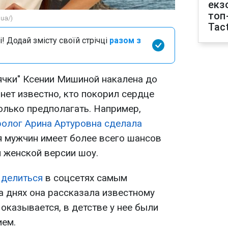
екз
топ
ua/)
Tact
і! Додай змісту своїй стрічці
разом з
ячки" Ксении Мишиной накалена до
нет известно, кто покорил сердце
только предполагать. Например,
ролог Арина Артуровна сделала
ся мужчин имеет более всего шансов
 женской версии шоу.
т
делиться
в соцсетях самым
а днях она рассказала известному
 оказывается, в детстве у нее были
ем.