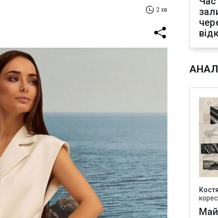
Час
зал
2 хв
чер
від
АНАЛ
Кост
корес
Май