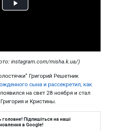
Play
Video
о: instagram.com/misha.k.ua/)
олостячки" Григорий Решетник
ожденного сына и рассекретил, как
оявился на свет 28 ноября и стал
Григория и Кристины.
ь головне! Підпишіться на наші
новлення в Google!