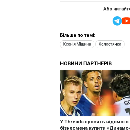
Або читайте
Більше по темі:
Ксенія Мішина
Холостячка