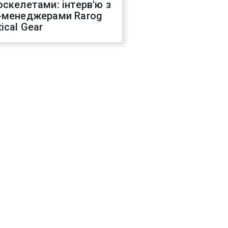
оскелетами: інтерв'ю з
-менеджерами Rarog
ical Gear