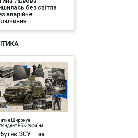
тина Львова
ишилась без світла
ез аварійне
ключення
ІТИКА
янтин Широкун
пондент РБК-Україна
бутнє ЗСУ – за