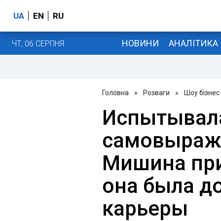
UA
EN
RU
НОВИНИ
АНАЛІТИКА
ЧТ, 06 СЕРПНЯ
Головна
»
Розваги
»
Шоу бізнес
Испытывала
самовыраж
Мишина при
она была д
карьеры