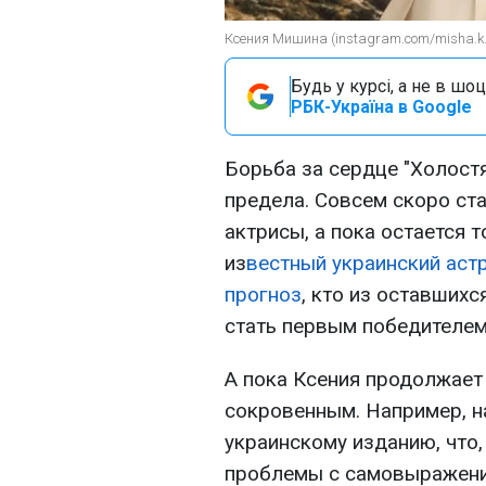
Ксения Мишина (instagram.com/misha.k.
Будь у курсі, а не в шоц
РБК-Україна в Google
Борьба за сердце "Холост
предела. Совсем скоро ста
актрисы, а пока остается 
из
вестный украинский аст
прогноз
, кто из оставших
стать первым победителем
А пока Ксения продолжае
сокровенным. Например, н
украинскому изданию, что,
проблемы с самовыражени