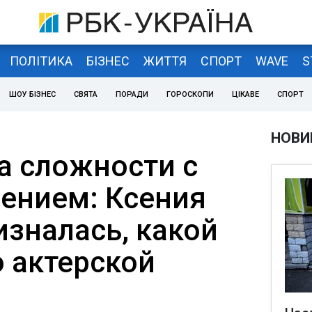
ПОЛІТИКА
БІЗНЕС
ЖИТТЯ
СПОРТ
WAVE
S
ШОУ БІЗНЕС
СВЯТА
ПОРАДИ
ГОРОСКОПИ
ЦІКАВЕ
СПОРТ
НОВИ
 сложности с
ением: Ксения
зналась, какой
о актерской