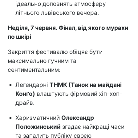
ідеально доповнять атмосферу
літнього львівського вечора.
Неділя, 7 червня. Фінал, від якого мурахи
по шкірі
Закриття фестивалю обіцяє бути
максимально гучним та
сентиментальним:
Легендарні
ТНМК (Танок на майдані
Конґо)
влаштують фірмовий хіп-хоп-
драйв.
Харизматичний
Олександр
Положинський
згадає найкращі часи
та запалить публіку своєю