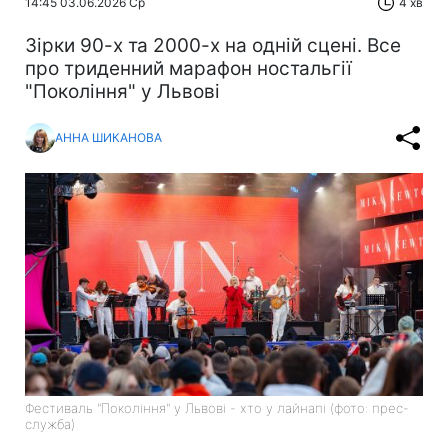
14:45 03.06.2026 Ср
4 хв
Зірки 90-х та 2000-х на одній сцені. Все
про триденний марафон ностальгії
"Покоління" у Львові
АННА ШИКАНОВА
Фестиваль "Покоління" у Львові - хто у лайнапі (фото: прес-
служба)