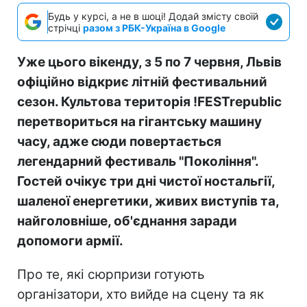
Будь у курсі, а не в шоці! Додай змісту своїй
стрічці
разом з РБК-Україна в Google
Уже цього вікенду,
з 5 по 7 червня
, Львів
офіційно відкриє літній фестивальний
сезон. Культова територія
!FESTrepublic
перетвориться на гігантську машину
часу, адже сюди повертається
легендарний фестиваль
"Покоління"
.
Гостей очікує три дні чистої ностальгії,
шаленої енергетики, живих виступів та,
найголовніше, об'єднання заради
допомоги армії.
Про те, які сюрпризи готують
організатори, хто вийде на сцену та як