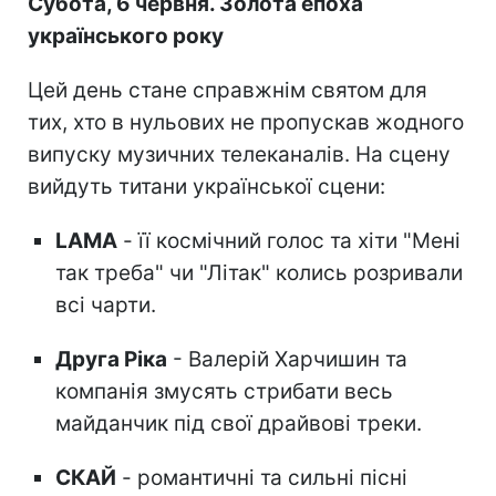
Субота, 6 червня. Золота епоха
українського року
Цей день стане справжнім святом для
тих, хто в нульових не пропускав жодного
випуску музичних телеканалів. На сцену
вийдуть титани української сцени:
LAMA
- її космічний голос та хіти "Мені
так треба" чи "Літак" колись розривали
всі чарти.
Друга Ріка
- Валерій Харчишин та
компанія змусять стрибати весь
майданчик під свої драйвові треки.
СКАЙ
- романтичні та сильні пісні