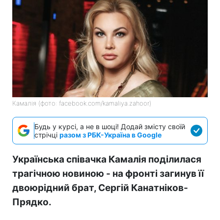
Камалія (фото: facebook.com/kamaliya.zahoor)
Будь у курсі, а не в шоці! Додай змісту своїй
стрічці
разом з РБК-Україна в Google
Українська співачка Камалія поділилася
трагічною новиною - на фронті загинув її
двоюрідний брат, Сергій Канатніков-
Прядко.