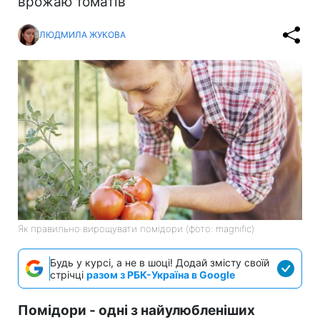
врожаю томатів
ЛЮДМИЛА ЖУКОВА
Як правильно вирощувати помідори (фото: magnific)
Будь у курсі, а не в шоці! Додай змісту своїй
стрічці
разом з РБК-Україна в Google
Помідори - одні з найулюбленіших