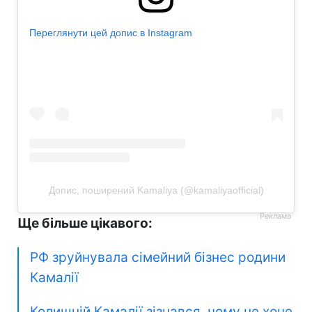
Переглянути цей допис в Instagram
Допис, поширений Kamaliya (@kamaliyaofficial)
Ще більше цікавого:
РФ зруйнувала сімейний бізнес родини
Камалії
Колишній Камалії зізнався, чому не хоче