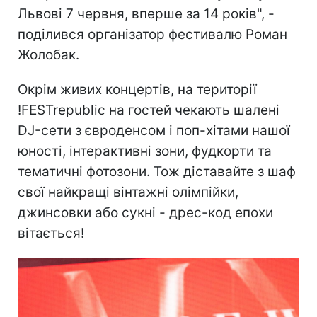
Львові 7 червня, вперше за 14 років", -
поділився організатор фестивалю Роман
Жолобак.
Окрім живих концертів, на території
!FESTrepublic на гостей чекають шалені
DJ-сети з євроденсом і поп-хітами нашої
юності, інтерактивні зони, фудкорти та
тематичні фотозони. Тож діставайте з шаф
свої найкращі вінтажні олімпійки,
джинсовки або сукні - дрес-код епохи
вітається!