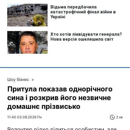
Шоу бізнес
»
Притула показав однорічного
сина і розкрив його незвичне
домашнє прізвисько
11:40 03.08.2026 Пн
2 хв
Волонтер рідко ділиться особистим, але