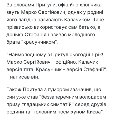
За словами Притули, офіційно хлопчика
звуть Марко Сергійович, однак у родині
його лагідно називають Калачиком. Таке
прізвисько використовує сам батько, а
донька Стефанія називає молодшого
брата "красунчиком".
"Наймолодшому з Притул сьогодні 1 рік!
Марко Сергійович - офіційно. Калачик -
версія тата. Красунчик - версія Стефанії",
- написав він.
Також Притула з гумором зазначив, що
син уже став "беззаперечним володарем
призу глядацьких симпатій" серед друзів
родини та "головним посміхуном Києва".