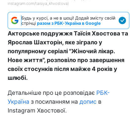
instagram.com/taisiya_khvostova)
Будь у курсі, а не в шоці! Додай змісту своїй
стрічці
разом з РБК-Україна в Google
Акторське подружжя Таїсія Хвостова та
Ярослав Шахторін, яке зіграло у
популярному серіалі "Жіночий лікар.
Нове життя", розповіло про завершення
своїх стосунків після майже 4 років у
шлюбі.
Детальніше про це розповідає
РБК-
Україна
з посиланням на
допис
в
Instagram Хвостової.