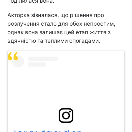
поділилася вона.
Акторка зізналася, що рішення про
розлучення стало для обох непростим,
однак вона залишає цей етап життя з
вдячністю та теплими спогадами.
Переглянути цей допис в Instagram