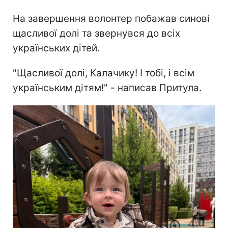
На завершення волонтер побажав синові
щасливої долі та звернувся до всіх
українських дітей.
"Щасливої долі, Калачику! І тобі, і всім
українським дітям!" - написав Притула.