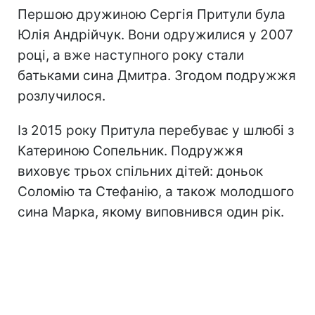
Першою дружиною Сергія Притули була
Юлія Андрійчук. Вони одружилися у 2007
році, а вже наступного року стали
батьками сина Дмитра. Згодом подружжя
розлучилося.
Із 2015 року Притула перебуває у шлюбі з
Катериною Сопельник. Подружжя
виховує трьох спільних дітей: доньок
Соломію та Стефанію, а також молодшого
сина Марка, якому виповнився один рік.