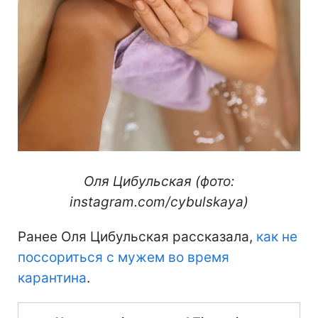
Оля Цибульская (фото:
instagram.com/cybulskaya)
Ранее Оля Цибульская рассказала,
как не
поссориться с мужем во время
карантина
.