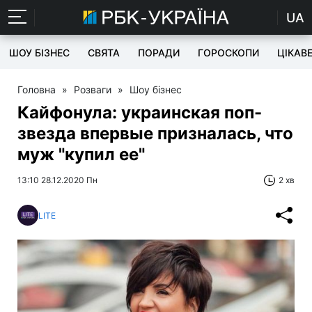
UA
ШОУ БІЗНЕС
СВЯТА
ПОРАДИ
ГОРОСКОПИ
ЦІКАВ
Головна
»
Розваги
»
Шоу бізнес
Кайфонула: украинская поп-
звезда впервые призналась, что
муж "купил ее"
13:10 28.12.2020 Пн
2 хв
LITE