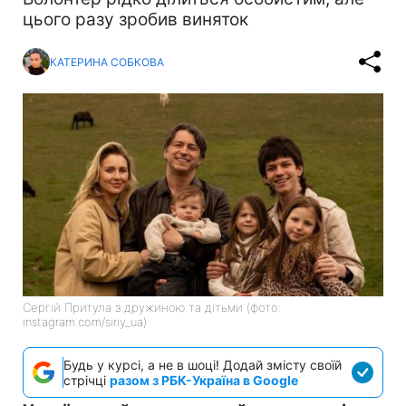
цього разу зробив виняток
КАТЕРИНА СОБКОВА
Сергій Притула з дружиною та дітьми (фото:
instagram.com/siriy_ua)
Будь у курсі, а не в шоці! Додай змісту своїй
стрічці
разом з РБК-Україна в Google