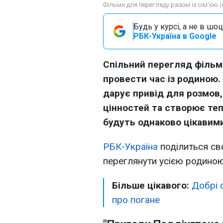
Фільми для перегляду разом із сім'єю 
Будь у курсі, а не в шоц
РБК-Україна в Google
Спільний перегляд фільмі
провести час із родиною.
дарує привід для розмов
цінностей та створює тепл
будуть однаково цікавими
РБК-Україна
поділиться св
переглянути усією родиною
Більше цікавого:
Добрі 
про погане