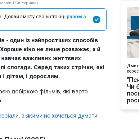
(колаж: РБК-Україна)
і! Додай змісту своїй стрічці
разом з
в - один із найпростіших способів
 Хороше кіно не лише розважає, а й
, навчає важливих життєвих
Дмит
і спогади. Серед таких стрічки, які
корес
 і дітям, і дорослим.
"Пек
Чи 
оєю добіркою фільмів, які варто
пос
рос
.
серіали, з якими не хочеться думати