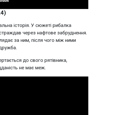
24)
альна історія. У сюжеті рибалка
постраждав через нафтове забруднення.
лядає за ним, після чого між ними
дружба.
ертається до свого рятівника,
даність не має меж.