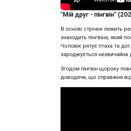
"Мій друг - пінгвін" (20
В основі стрічки лежить ре
знаходить пінгвіна, який 
Чоловік рятує птаха та дог
зароджується незвичайна 
Згодом пінгвін щороку пов
доводячи, що справжня від