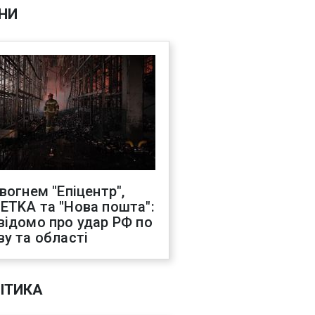
НИ
 вогнем "Епіцентр",
ETKA та "Нова пошта":
відомо про удар РФ по
ву та області
ІТИКА