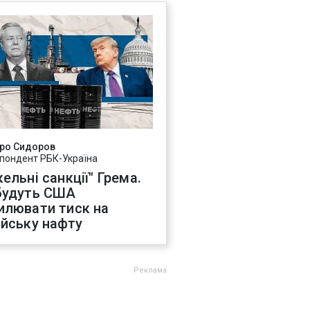
ро Сидоров
пондент РБК-Україна
ельні санкції" Грема.
будуть США
илювати тиск на
ійську нафту