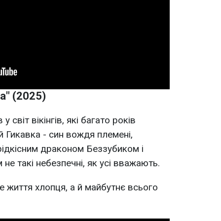
а" (2025)
у світ вікінгів, які багато років
 Гикавка - син вождя племені,
рідкісним драконом Беззубиком і
м не такі небезпечні, як усі вважають.
е життя хлопця, а й майбутнє всього