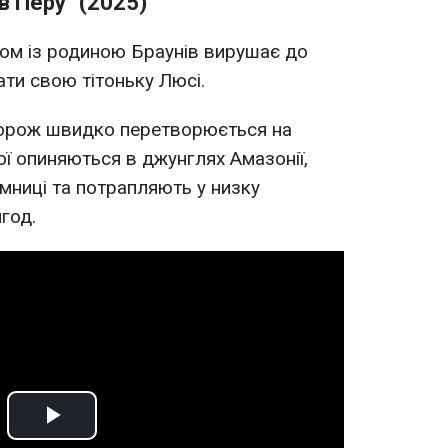
в Перу" (2025)
ом із родиною Браунів вирушає до
ати свою тітоньку Люсі.
дорож швидко перетворюється на
ї опиняються в джунглях Амазонії,
мниці та потрапляють у низку
год.
Play