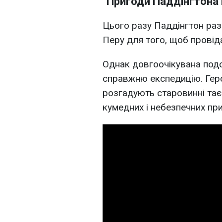
"Пригоди Паддінгтона 
Цього разу Паддінгтон раз
Перу для того, щоб провід
Однак довгоочікувана по
справжню експедицію. Геро
розгадують старовинні тає
кумедних і небезпечних при