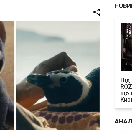
НОВИ
Під
ROZ
що 
Киє
АНАЛ