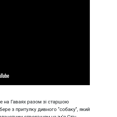
е на Гаваях разом зі старшою
бере з притулку дивного "собаку", який
ланетним створінням на ім'я Стіч.