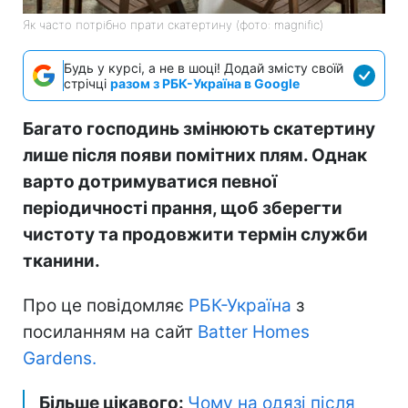
Як часто потрібно прати скатертину (фото: magnific)
Будь у курсі, а не в шоці! Додай змісту своїй
стрічці
разом з РБК-Україна в Google
Багато господинь змінюють скатертину
лише після появи помітних плям. Однак
варто дотримуватися певної
періодичності прання, щоб зберегти
чистоту та продовжити термін служби
тканини.
Про це повідомляє
РБК-Україна
з
посиланням на сайт
Batter Homes
Gardens.
Більше цікавого:
Чому на одязі після