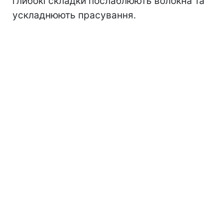
глибокі складки послаблюють волокна та
ускладнюють прасування.