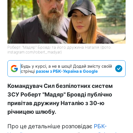
Роберт "Мадяр" Бровді та його дружина Наталія (фото:
instagram.com/robert_madyar)
Будь у курсі, а не в шоці! Додай змісту своїй
стрічці
разом з РБК-Україна в Google
Командувач Сил безпілотних систем
ЗСУ Роберт "Мадяр" Бровді публічно
привітав дружину Наталію з 30-ю
річницею шлюбу.
Про це детальніше розповідає
РБК-