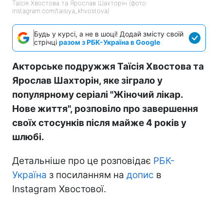
Таїсія Хвостова та Ярослав Шахторін (фото:
instagram.com/taisiya_khvostova)
Будь у курсі, а не в шоці! Додай змісту своїй
стрічці
разом з РБК-Україна в Google
Акторське подружжя Таїсія Хвостова та
Ярослав Шахторін, яке зіграло у
популярному серіалі "Жіночий лікар.
Нове життя", розповіло про завершення
своїх стосунків після майже 4 років у
шлюбі.
Детальніше про це розповідає
РБК-
Україна
з посиланням на
допис
в
Instagram Хвостової.