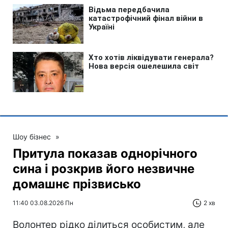
Шоу бізнес
»
Притула показав однорічного
сина і розкрив його незвичне
домашнє прізвисько
11:40 03.08.2026 Пн
2 хв
Волонтер рідко ділиться особистим, але