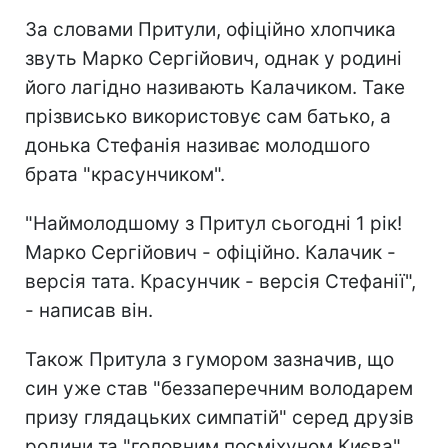
За словами Притули, офіційно хлопчика
звуть Марко Сергійович, однак у родині
його лагідно називають Калачиком. Таке
прізвисько використовує сам батько, а
донька Стефанія називає молодшого
брата "красунчиком".
"Наймолодшому з Притул сьогодні 1 рік!
Марко Сергійович - офіційно. Калачик -
версія тата. Красунчик - версія Стефанії",
- написав він.
Також Притула з гумором зазначив, що
син уже став "беззаперечним володарем
призу глядацьких симпатій" серед друзів
родини та "головним посміхуном Києва".