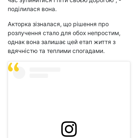
час зупинитися і піти своєю дорогою", -
поділилася вона.
Акторка зізналася, що рішення про
розлучення стало для обох непростим,
однак вона залишає цей етап життя з
вдячністю та теплими спогадами.