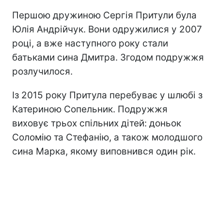
Першою дружиною Сергія Притули була
Юлія Андрійчук. Вони одружилися у 2007
році, а вже наступного року стали
батьками сина Дмитра. Згодом подружжя
розлучилося.
Із 2015 року Притула перебуває у шлюбі з
Катериною Сопельник. Подружжя
виховує трьох спільних дітей: доньок
Соломію та Стефанію, а також молодшого
сина Марка, якому виповнився один рік.