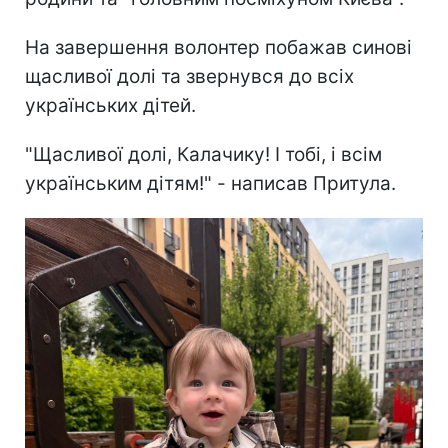
На завершення волонтер побажав синові
щасливої долі та звернувся до всіх
українських дітей.
"Щасливої долі, Калачику! І тобі, і всім
українським дітям!" - написав Притула.