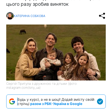
цього разу зробив виняток
КАТЕРИНА СОБКОВА
Сергій Притула з дружиною та дітьми (фото:
instagram.com/siriy_ua)
Будь у курсі, а не в шоці! Додай змісту своїй
стрічці
разом з РБК-Україна в Google