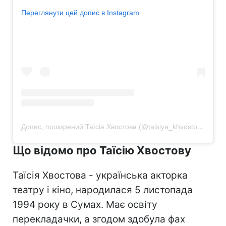
Переглянути цей допис в Instagram
Допис, поширений Таїсія Хвостова (@taisiya_khvostova)
Що відомо про Таїсію Хвостову
Таїсія Хвостова - українська акторка
театру і кіно, народилася 5 листопада
1994 року в Сумах. Має освіту
перекладачки, а згодом здобула фах