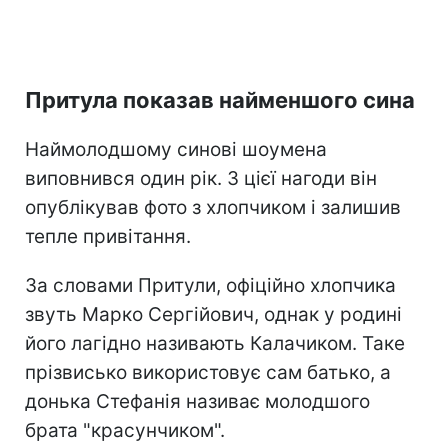
Притула показав найменшого сина
Наймолодшому синові шоумена
виповнився один рік. З цієї нагоди він
опублікував фото з хлопчиком і залишив
тепле привітання.
За словами Притули, офіційно хлопчика
звуть Марко Сергійович, однак у родині
його лагідно називають Калачиком. Таке
прізвисько використовує сам батько, а
донька Стефанія називає молодшого
брата "красунчиком".