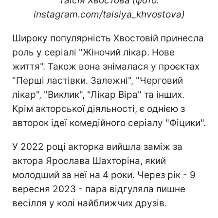
Таїсія Хвостова (фото:
instagram.com/taisiya_khvostova)
Широку популярність Хвостовій принесла
роль у серіалі "Жіночий лікар. Нове
життя". Також вона знімалася у проєктах
"Перші ластівки. Залежні", "Черговий
лікар", "Виклик", "Лікар Віра" та інших.
Крім акторської діяльності, є однією з
авторок ідеї комедійного серіалу "Фіцики".
У 2022 році акторка вийшла заміж за
актора Ярослава Шахторіна, який
молодший за неї на 4 роки. Через рік - 9
вересня 2023 - пара відгуляла пишне
весілля у колі найближчих друзів.