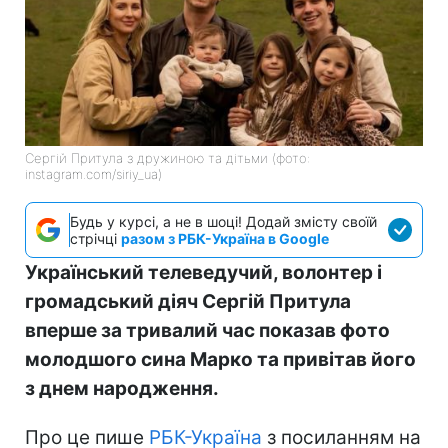
Сергій Притула з дружиною та дітьми (фото:
instagram.com/siriy_ua)
Будь у курсі, а не в шоці! Додай змісту своїй
стрічці
разом з РБК-Україна в Google
Український телеведучий, волонтер і
громадський діяч Сергій Притула
вперше за тривалий час показав фото
молодшого сина Марко та привітав його
з днем народження.
Про це пише
РБК-Україна
з посиланням на