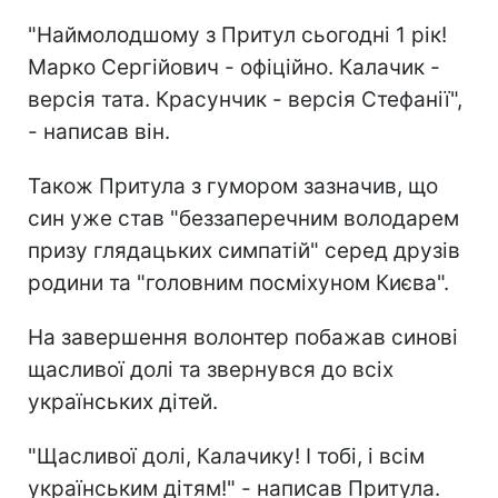
"Наймолодшому з Притул сьогодні 1 рік!
Марко Сергійович - офіційно. Калачик -
версія тата. Красунчик - версія Стефанії",
- написав він.
Також Притула з гумором зазначив, що
син уже став "беззаперечним володарем
призу глядацьких симпатій" серед друзів
родини та "головним посміхуном Києва".
На завершення волонтер побажав синові
щасливої долі та звернувся до всіх
українських дітей.
"Щасливої долі, Калачику! І тобі, і всім
українським дітям!" - написав Притула.