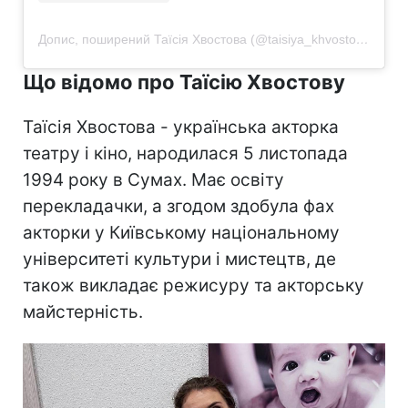
Допис, поширений Таїсія Хвостова (@taisiya_khvostova)
Що відомо про Таїсію Хвостову
Таїсія Хвостова - українська акторка
театру і кіно, народилася 5 листопада
1994 року в Сумах. Має освіту
перекладачки, а згодом здобула фах
акторки у Київському національному
університеті культури і мистецтв, де
також викладає режисуру та акторську
майстерність.