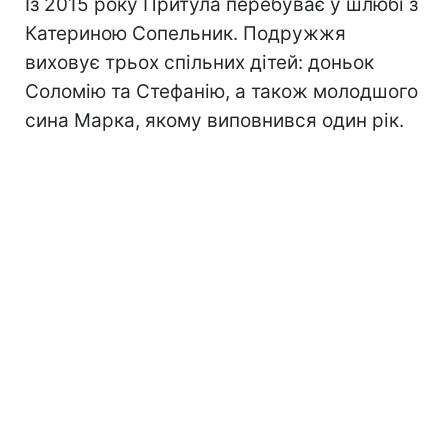
Із 2015 року Притула перебуває у шлюбі з
Катериною Сопельник. Подружжя
виховує трьох спільних дітей: доньок
Соломію та Стефанію, а також молодшого
сина Марка, якому виповнився один рік.