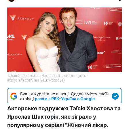
Таїсія Хвостова та Ярослав Шахторін (фото:
instagram.com/taisiya_khvostova)
Будь у курсі, а не в шоці! Додай змісту своїй
стрічці
разом з РБК-Україна в Google
Акторське подружжя Таїсія Хвостова та
Ярослав Шахторін, яке зіграло у
популярному серіалі "Жіночий лікар.