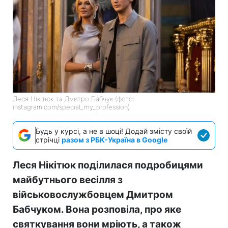
Леся Нікітюк та Дмитро Бабчук (фото:
instagram.com/special_my_profession)
Будь у курсі, а не в шоці! Додай змісту своїй
стрічці
разом з РБК-Україна в Google
Леся Нікітюк поділилася подробицями
майбутнього весілля з
військовослужбовцем Дмитром
Бабчуком. Вона розповіла, про яке
святкування вони мріють, а також