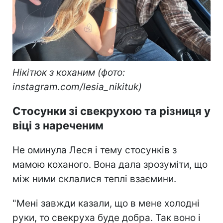
Нікітюк з коханим (фото:
instagram.com/lesia_nikituk)
Стосунки зі свекрухою та різниця у
віці з нареченим
Не оминула Леся і тему стосунків з
мамою коханого. Вона дала зрозуміти, що
між ними склалися теплі взаємини.
"Мені завжди казали, що в мене холодні
руки, то свекруха буде добра. Так воно і