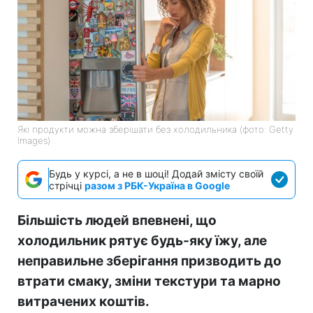
Які продукти можна зберішати без холодильника (фото: Getty
Images)
Будь у курсі, а не в шоці! Додай змісту своїй
стрічці
разом з РБК-Україна в Google
Більшість людей впевнені, що
холодильник рятує будь-яку їжу, але
неправильне зберігання призводить до
втрати смаку, зміни текстури та марно
витрачених коштів.