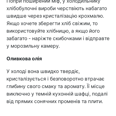
Попри поширений міф, у холодильнику
хлібобулочні вироби черствіють набагато
швидше через кристалізацію крохмалю.
Якщо хочете зберегти хліб свіжим, то
використовуйте хлібницю, а якщо його
забагато - наріжте скибочками і відправте
у морозильну камеру.
Оливкова олія
У холоді вона швидко твердіє,
кристалізується і безповоротно втрачає
глибину свого смаку та аромату. Її місце
виключно у темній кухонній шафці, подалі
від прямих сонячних променів та плити.