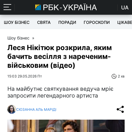
UA
ШОУ БІЗНЕС
СВЯТА
ПОРАДИ
ГОРОСКОПИ
ЦІКАВ
Шоу бізнес
»
Леся Нікітюк розкрила, яким
бачить весілля з нареченим-
військовим (відео)
15:03 29.05.2026 Пт
2 хв
На майбутнє святкування ведуча мріє
запросити легендарного артиста
СЮЗАННА АЛЬ МАРІДІ