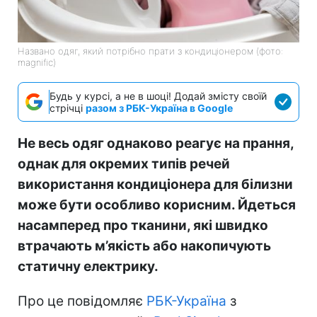
Названо одяг, який потрібно прати з кондиціонером (фото:
magnific)
Будь у курсі, а не в шоці! Додай змісту своїй
стрічці
разом з РБК-Україна в Google
Не весь одяг однаково реагує на прання,
однак для окремих типів речей
використання кондиціонера для білизни
може бути особливо корисним. Йдеться
насамперед про тканини, які швидко
втрачають м’якість або накопичують
статичну електрику.
Про це повідомляє
РБК-Україна
з