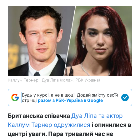
Каллум Тернер і Дуа Ліпа (колаж: РБК-Україна)
Будь у курсі, а не в шоці! Додай змісту своїй
стрічці
разом з РБК-Україна в Google
Британська співачка
Дуа Ліпа та актор
Каллум Тернер одружилися
і опинилися в
центрі уваги. Пара тривалий час не