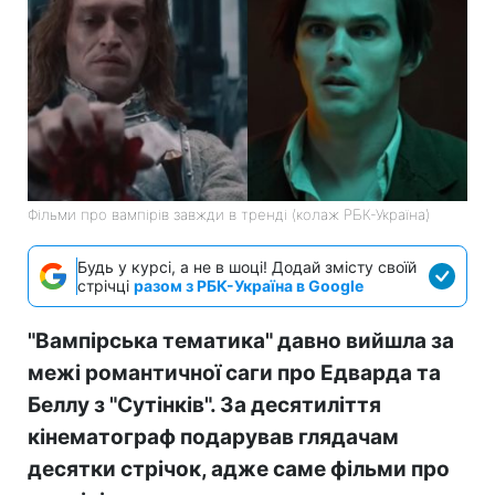
Фільми про вампірів завжди в тренді (колаж РБК-Україна)
Будь у курсі, а не в шоці! Додай змісту своїй
стрічці
разом з РБК-Україна в Google
"Вампірська тематика" давно вийшла за
межі романтичної саги про Едварда та
Беллу з "Сутінків". За десятиліття
кінематограф подарував глядачам
десятки стрічок, адже саме фільми про