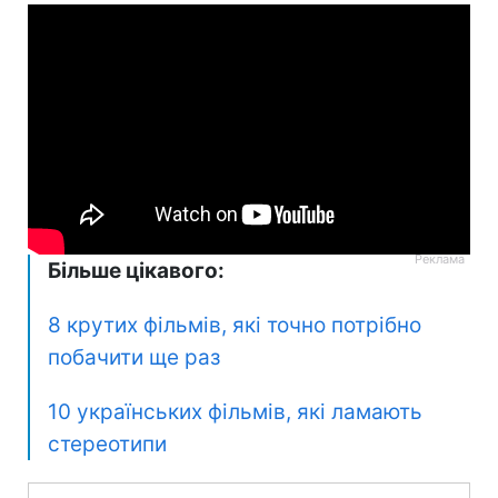
Більше цікавого:
8 крутих фільмів, які точно потрібно
побачити ще раз
10 українських фільмів, які ламають
стереотипи