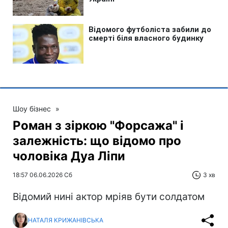
Шоу бізнес
»
Роман з зіркою "Форсажа" і
залежність: що відомо про
чоловіка Дуа Ліпи
18:57 06.06.2026 Сб
3 хв
Відомий нині актор мріяв бути солдатом
НАТАЛЯ КРИЖАНІВСЬКА