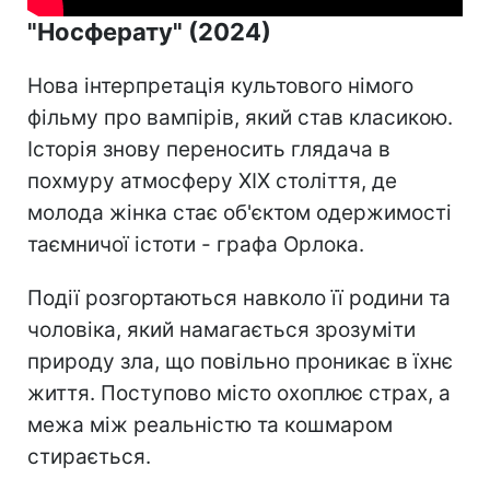
"Носферату" (2024)
Нова інтерпретація культового німого
фільму про вампірів, який став класикою.
Історія знову переносить глядача в
похмуру атмосферу XIX століття, де
молода жінка стає об'єктом одержимості
таємничої істоти - графа Орлока.
Події розгортаються навколо її родини та
чоловіка, який намагається зрозуміти
природу зла, що повільно проникає в їхнє
життя. Поступово місто охоплює страх, а
межа між реальністю та кошмаром
стирається.