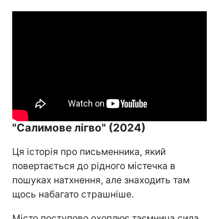
"Салимове лігво" (2024)
Ця історія про письменника, який
повертається до рідного містечка в
пошуках натхнення, але знаходить там
щось набагато страшніше.
Місто поступово охоплює таємнича сила,