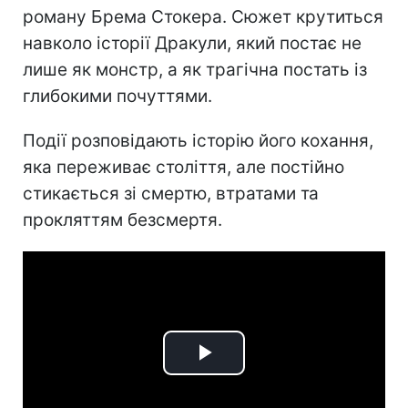
роману Брема Стокера. Сюжет крутиться
навколо історії Дракули, який постає не
лише як монстр, а як трагічна постать із
глибокими почуттями.
Події розповідають історію його кохання,
яка переживає століття, але постійно
стикається зі смертю, втратами та
прокляттям безсмертя.
Play