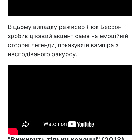
Video
В цьому випадку режисер Люк Бессон
зробив цікавий акцент саме на емоційній
стороні легенди, показуючи вампіра з
несподіваного ракурсу.
"Виживуть тільки коханці" (2013)