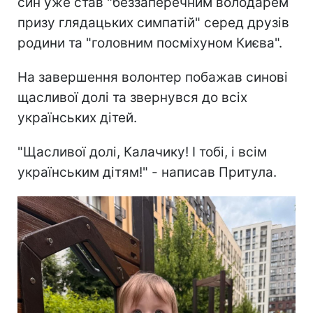
син уже став "беззаперечним володарем
призу глядацьких симпатій" серед друзів
родини та "головним посміхуном Києва".
На завершення волонтер побажав синові
щасливої долі та звернувся до всіх
українських дітей.
"Щасливої долі, Калачику! І тобі, і всім
українським дітям!" - написав Притула.