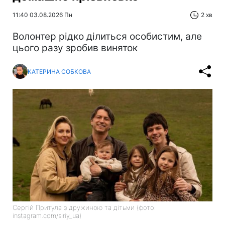
11:40 03.08.2026 Пн
2 хв
Волонтер рідко ділиться особистим, але
цього разу зробив виняток
КАТЕРИНА СОБКОВА
Сергій Притула з дружиною та дітьми (фото:
instagram.com/siriy_ua)