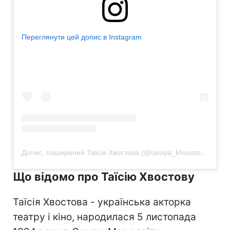
Переглянути цей допис в Instagram
Допис, поширений Таїсія Хвостова (@taisiya_khvostova)
Що відомо про Таїсію Хвостову
Таїсія Хвостова - українська акторка
театру і кіно, народилася 5 листопада