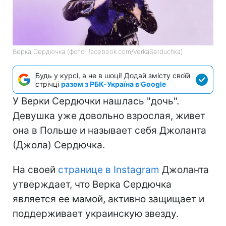
Верка Сердючка (фото: facebook.com/VerkaSerduchka)
Будь у курсі, а не в шоці! Додай змісту своїй
стрічці
разом з РБК-Україна в Google
У Верки Сердючки нашлась "дочь".
Девушка уже довольно взрослая, живет
она в Польше и называет себя Джоланта
(Джола) Сердючка.
На своей
странице в Instagram
Джоланта
утверждает, что Верка Сердючка
является ее мамой, активно защищает и
поддерживает украинскую звезду.