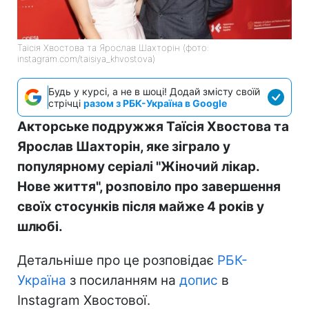
Таїсія Хвостова та Ярослав Шахторін (фото:
instagram.com/taisiya_khvostova)
Будь у курсі, а не в шоці! Додай змісту своїй
стрічці
разом з РБК-Україна в Google
Акторське подружжя Таїсія Хвостова та
Ярослав Шахторін, яке зіграло у
популярному серіалі "Жіночий лікар.
Нове життя", розповіло про завершення
своїх стосунків після майже 4 років у
шлюбі.
Детальніше про це розповідає
РБК-
Україна
з посиланням на
допис
в
Instagram Хвостової.