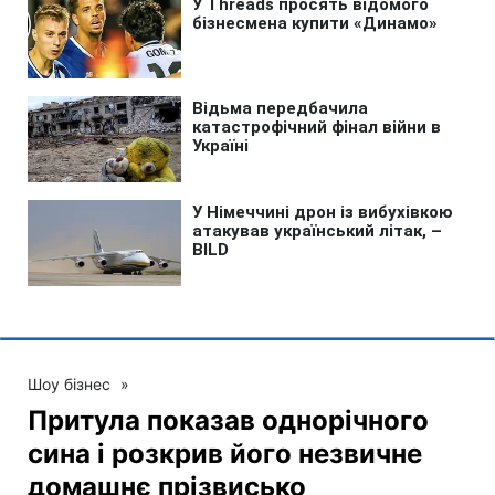
Шоу бізнес
»
Притула показав однорічного
сина і розкрив його незвичне
домашнє прізвисько