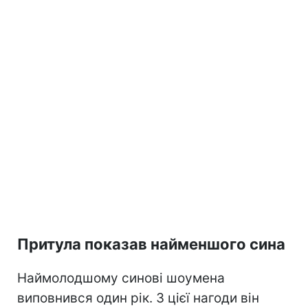
Притула показав найменшого сина
Наймолодшому синові шоумена
виповнився один рік. З цієї нагоди він