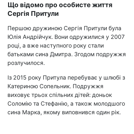
Що відомо про особисте життя
Сергія Притули
Першою дружиною Сергія Притули була
Юлія Андрійчук. Вони одружилися у 2007
році, а вже наступного року стали
батьками сина Дмитра. Згодом подружжя
розлучилося.
Із 2015 року Притула перебуває у шлюбі з
Катериною Сопельник. Подружжя
виховує трьох спільних дітей: доньок
Соломію та Стефанію, а також молодшого
сина Марка, якому виповнився один рік.