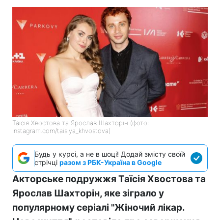
Таїсія Хвостова та Ярослав Шахторін (фото:
instagram.com/taisiya_khvostova)
Будь у курсі, а не в шоці! Додай змісту своїй
стрічці
разом з РБК-Україна в Google
Акторське подружжя Таїсія Хвостова та
Ярослав Шахторін, яке зіграло у
популярному серіалі "Жіночий лікар.