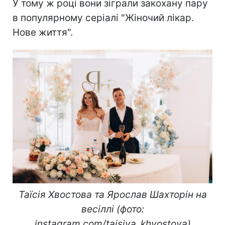
У тому ж році вони зіграли закохану пару
в популярному серіалі "Жіночий лікар.
Нове життя".
Таїсія Хвостова та Ярослав Шахторін на
весіллі (фото:
instagram.com/taisiya_khvostova)