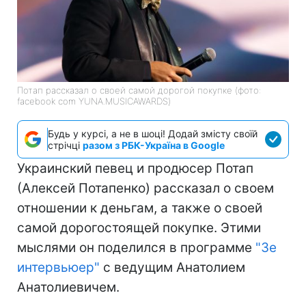
Потап рассказал о своей самой дорогой покупке (фото:
facebook com YUNA.MUSICAWARDS)
Будь у курсі, а не в шоці! Додай змісту своїй
стрічці
разом з РБК-Україна в Google
Украинский певец и продюсер Потап
(Алексей Потапенко) рассказал о своем
отношении к деньгам, а также о своей
самой дорогостоящей покупке. Этими
мыслями он поделился в программе
"Зе
интервьюер"
с ведущим Анатолием
Анатолиевичем.