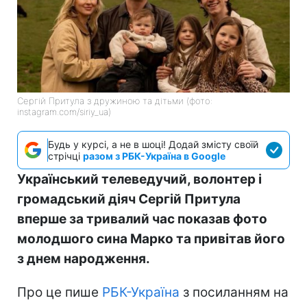
Сергій Притула з дружиною та дітьми (фото:
instagram.com/siriy_ua)
Будь у курсі, а не в шоці! Додай змісту своїй
стрічці
разом з РБК-Україна в Google
Український телеведучий, волонтер і
громадський діяч Сергій Притула
вперше за тривалий час показав фото
молодшого сина Марко та привітав його
з днем народження.
Про це пише
РБК-Україна
з посиланням на