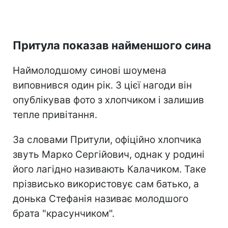
Притула показав найменшого сина
Наймолодшому синові шоумена
виповнився один рік. З цієї нагоди він
опублікував фото з хлопчиком і залишив
тепле привітання.
За словами Притули, офіційно хлопчика
звуть Марко Сергійович, однак у родині
його лагідно називають Калачиком. Таке
прізвисько використовує сам батько, а
донька Стефанія називає молодшого
брата "красунчиком".