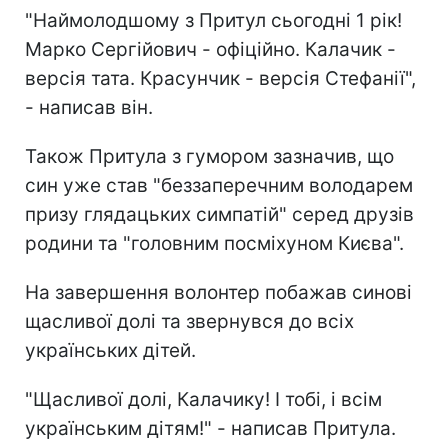
"Наймолодшому з Притул сьогодні 1 рік!
Марко Сергійович - офіційно. Калачик -
версія тата. Красунчик - версія Стефанії",
- написав він.
Також Притула з гумором зазначив, що
син уже став "беззаперечним володарем
призу глядацьких симпатій" серед друзів
родини та "головним посміхуном Києва".
На завершення волонтер побажав синові
щасливої долі та звернувся до всіх
українських дітей.
"Щасливої долі, Калачику! І тобі, і всім
українським дітям!" - написав Притула.