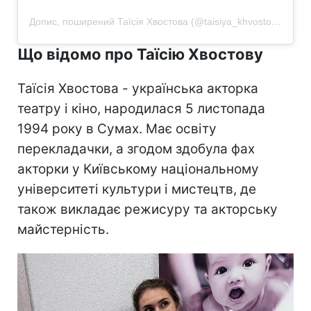
Допис, поширений Таїсія Хвостова (@taisiya_khvostova)
Що відомо про Таїсію Хвостову
Таїсія Хвостова - українська акторка
театру і кіно, народилася 5 листопада
1994 року в Сумах. Має освіту
перекладачки, а згодом здобула фах
акторки у Київському національному
університеті культури і мистецтв, де
також викладає режисуру та акторську
майстерність.