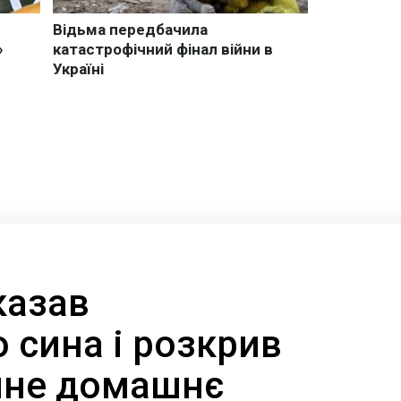
казав
 сина і розкрив
чне домашнє