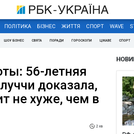
ПОЛІТИКА
БІЗНЕС
ЖИТТЯ
СПОРТ
WAVE
S
ШОУ БІЗНЕС
СВЯТА
ПОРАДИ
ГОРОСКОПИ
ЦІКАВЕ
СПОРТ
НОВИ
оты: 56-летняя
луччи доказала,
т не хуже, чем в
2 хв