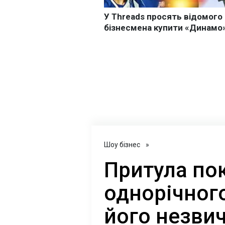
Шоу бізнес
»
Притула по
однорічного
його незви