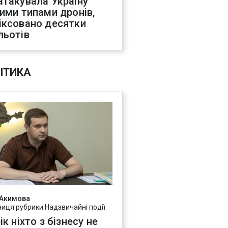
атакувала Україну
ними типами дронів,
іксовано десятки
льотів
ІТИКА
 Акимова
ниця рубрики Надзвичайні події
ік ніхто з бізнесу не