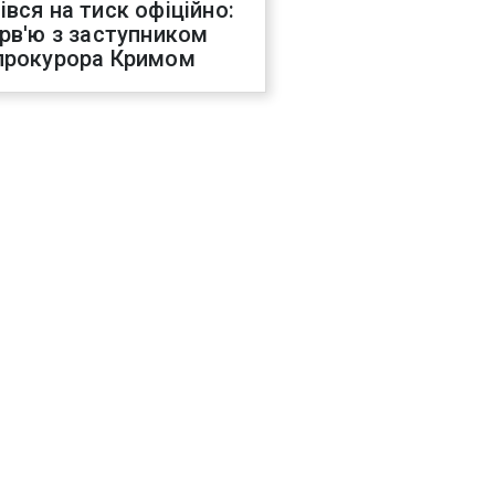
івся на тиск офіційно:
ерв'ю з заступником
прокурора Кримом