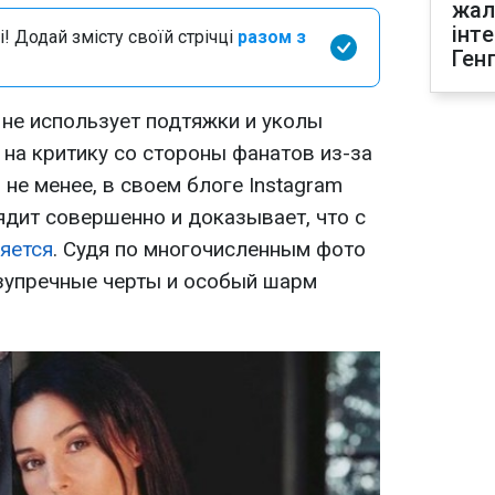
жал
інт
і! Додай змісту своїй стрічці
разом з
Ген
 не использует подтяжки и уколы
 на критику со стороны фанатов из-за
 не менее, в своем блоге Instagram
ядит совершенно и доказывает, что с
яется
. Судя по многочисленным фото
езупречные черты и особый шарм