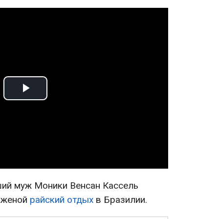
Play
Video
ший муж Моники Венсан Кассель
й женой
райский отдых
в Бразилии.