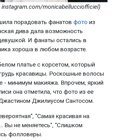
nstagram.com/monicabellucciofficiel)
ешила порадовать фанатов
фото
из
нская дива дала возможность
девушкой. И фанаты остались в
ника хороша в любом возрасте.
белом платье с корсетом, который
грудь красавицы. Роскошные волосы
е - минимум макияжа. Впрочем, яркий
писи она отметила, что фото из ее
 Джастином Джилиусом Сантосом.
невероятная", "Самая красивая на
о… Вы не меняетесь", "Слишком
лись фолловеры.