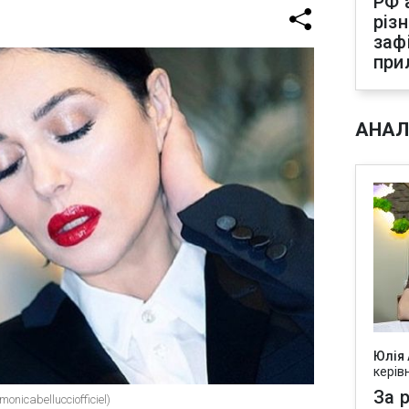
РФ 
різ
заф
при
АНАЛ
Юлія
керів
За р
nicabellucciofficiel)