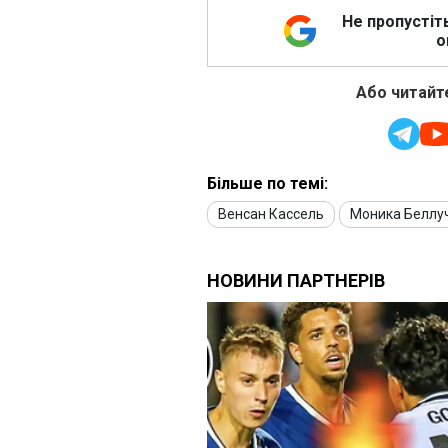
Не пропустіт
о
Або читайте
Більше по темі:
Венсан Кассель
Моника Беллу