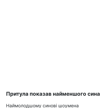
Притула показав найменшого сина
Наймолодшому синові шоумена