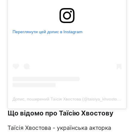
Переглянути цей допис в Instagram
Допис, поширений Таїсія Хвостова (@taisiya_khvostova)
Що відомо про Таїсію Хвостову
Таїсія Хвостова - українська акторка