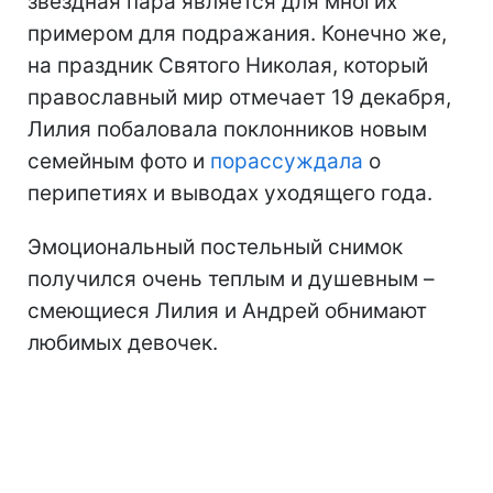
звездная пара является для многих
примером для подражания. Конечно же,
на праздник Святого Николая, который
православный мир отмечает 19 декабря,
Лилия побаловала поклонников новым
семейным фото и
порассуждала
о
перипетиях и выводах уходящего года.
Эмоциональный постельный снимок
получился очень теплым и душевным –
смеющиеся Лилия и Андрей обнимают
любимых девочек.