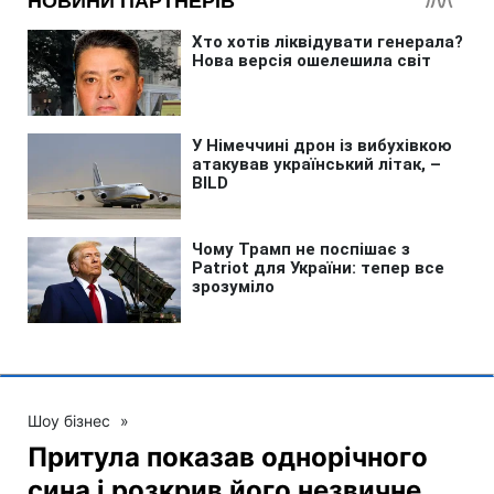
Шоу бізнес
»
Притула показав однорічного
сина і розкрив його незвичне