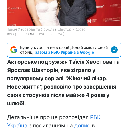
Таїсія Хвостова та Ярослав Шахторін (фото:
instagram.com/taisiya_khvostova)
Будь у курсі, а не в шоці! Додай змісту своїй
стрічці
разом з РБК-Україна в Google
Акторське подружжя Таїсія Хвостова та
Ярослав Шахторін, яке зіграло у
популярному серіалі "Жіночий лікар.
Нове життя", розповіло про завершення
своїх стосунків після майже 4 років у
шлюбі.
Детальніше про це розповідає
РБК-
Україна
з посиланням на
допис
в