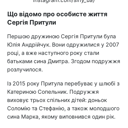
instagram.com/siriy_ua)
Що відомо про особисте життя
Сергія Притули
Першою дружиною Сергія Притули була
Юлія Андрійчук. Вони одружилися у 2007
році, а вже наступного року стали
батьками сина Дмитра. Згодом подружжя
розлучилося.
Із 2015 року Притула перебуває у шлюбі з
Катериною Сопельник. Подружжя
виховує трьох спільних дітей: доньок
Соломію та Стефанію, а також молодшого
сина Марка, якому виповнився один рік.