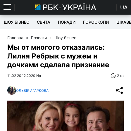
UA
ШОУ БІЗНЕС
СВЯТА
ПОРАДИ
ГОРОСКОПИ
ЦІКАВ
Головна
»
Розваги
»
Шоу бізнес
Мы от многого отказались:
Лилия Ребрык с мужем и
дочками сделала признание
11:02 20.12.2020 Нд
2 хв
ОЛЬВІЯ АГАРКОВА