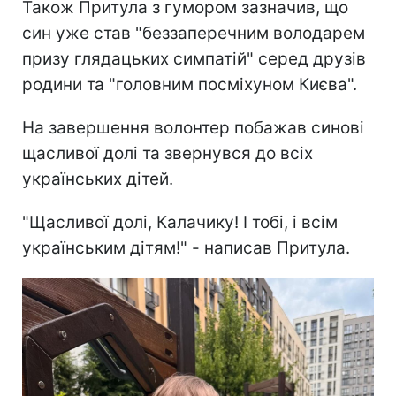
Також Притула з гумором зазначив, що
син уже став "беззаперечним володарем
призу глядацьких симпатій" серед друзів
родини та "головним посміхуном Києва".
На завершення волонтер побажав синові
щасливої долі та звернувся до всіх
українських дітей.
"Щасливої долі, Калачику! І тобі, і всім
українським дітям!" - написав Притула.