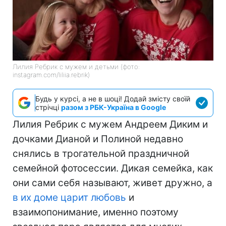
Лилия Ребрик с мужем и детьми (фото:
instagram.com/liliia.rebrik)
Будь у курсі, а не в шоці! Додай змісту своїй
стрічці
разом з РБК-Україна в Google
Лилия Ребрик с мужем Андреем Диким и
дочками Дианой и Полиной недавно
снялись в трогательной праздничной
семейной фотосессии. Дикая семейка, как
они сами себя называют, живет дружно, а
в их доме царит любовь
и
взаимопонимание, именно поэтому