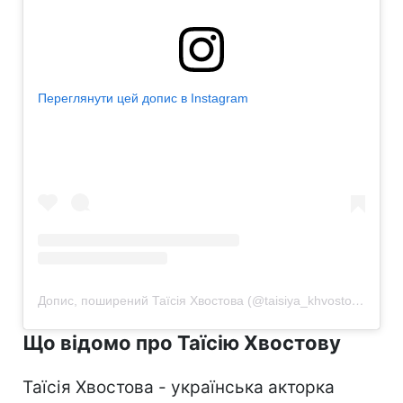
Переглянути цей допис в Instagram
Допис, поширений Таїсія Хвостова (@taisiya_khvostova)
Що відомо про Таїсію Хвостову
Таїсія Хвостова - українська акторка