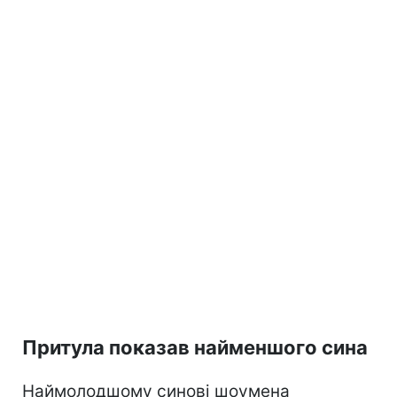
Притула показав найменшого сина
Наймолодшому синові шоумена