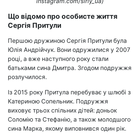
instagram.com/siriy_ua)
Що відомо про особисте життя
Сергія Притули
Першою дружиною Сергія Притули була
Юлія Андрійчук. Вони одружилися у 2007
році, а вже наступного року стали
батьками сина Дмитра. Згодом подружжя
розлучилося.
Із 2015 року Притула перебуває у шлюбі з
Катериною Сопельник. Подружжя
виховує трьох спільних дітей: доньок
Соломію та Стефанію, а також молодшого
сина Марка, якому виповнився один рік.