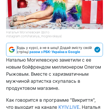
Наталья Могилевская (фото:
instagram.com/nataliya_mogilevskaya)
Будь у курсі, а не в шоці! Додай змісту своїй
стрічці
разом з РБК-Україна в Google
Наталью Могилевскую заметили с ее
новым бойфрендом миллионером Олегом
Рыжовым. Вместе с харизматичным
мужчиной артистка скупалась в
продуктовом магазине.
Как говорится в программе "Викриття",
что выходит на канале
KYIV.LIVE
, Наталья