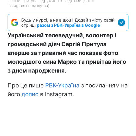
Сергій Притула з дружиною та дітьми (фото:
instagram.com/siriy_ua)
Будь у курсі, а не в шоці! Додай змісту своїй
стрічці
разом з РБК-Україна в Google
Український телеведучий, волонтер і
громадський діяч Сергій Притула
вперше за тривалий час показав фото
молодшого сина Марко та привітав його
з днем народження.
Про це пише
РБК-Україна
з посиланням на
його
допис
в Instagram.