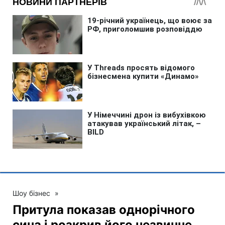
Шоу бізнес
»
Притула показав однорічного
сина і розкрив його незвичне