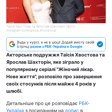
Таїсія Хвостова та Ярослав Шахторін (фото:
instagram.com/taisiya_khvostova)
Будь у курсі, а не в шоці! Додай змісту своїй
стрічці
разом з РБК-Україна в Google
Акторське подружжя Таїсія Хвостова та
Ярослав Шахторін, яке зіграло у
популярному серіалі "Жіночий лікар.
Нове життя", розповіло про завершення
своїх стосунків після майже 4 років у
шлюбі.
Детальніше про це розповідає
РБК-
Україна
з посиланням на
допис
в