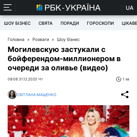
UA
ШОУ БІЗНЕС
СВЯТА
ПОРАДИ
ГОРОСКОПИ
ЦІКАВ
Головна
»
Розваги
»
Шоу бізнес
Могилевскую застукали с
бойферендом-миллионером в
очереди за оливье (видео)
08:08 31.12.2020 Чт
1 хв
СВІТЛАНА МАЩЕНКО