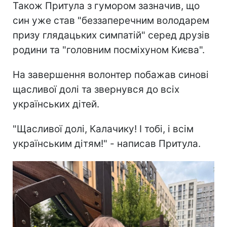
Також Притула з гумором зазначив, що
син уже став "беззаперечним володарем
призу глядацьких симпатій" серед друзів
родини та "головним посміхуном Києва".
На завершення волонтер побажав синові
щасливої долі та звернувся до всіх
українських дітей.
"Щасливої долі, Калачику! І тобі, і всім
українським дітям!" - написав Притула.