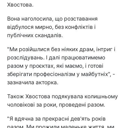
Хвостова.
Вона наголосила, що розставання
відбулося мирно, без конфліктів і
публічних скандалів.
"Ми розійшлися без ніяких драм, інтриг і
розслідувань. І далі працюватимемо
разом у проєктах, які маємо, і готові
зберігати професіоналізм у майбутніх", -
зазначила акторка.
Також Хвостова подякувала колишньому
чоловікові за роки, проведені разом.
"Я вдячна за прекрасні дев'ять років
разом. Ми прожили маленьке життя, ми