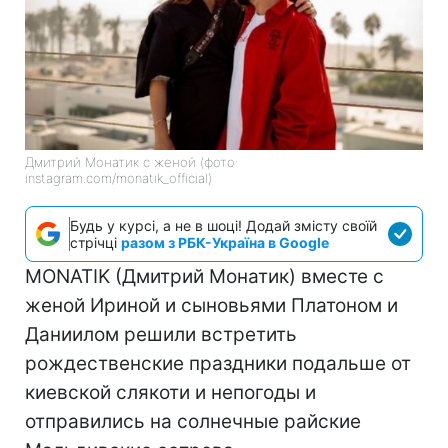
Дмитрий Монатик с женой (фото:
instagram.com/monatik_official)
Будь у курсі, а не в шоці! Додай змісту своїй
стрічці
разом з РБК-Україна в Google
MONATIK (Дмитрий Монатик) вместе с
женой Ириной и сыновьями Платоном и
Даниилом решили встретить
рождественские праздники подальше от
киевской слякоти и непогоды и
отправились на солнечные райские