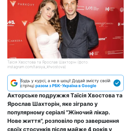
Таїсія Хвостова та Ярослав Шахторін (фото:
instagram.com/taisiya_khvostova)
Будь у курсі, а не в шоці! Додай змісту своїй
стрічці
разом з РБК-Україна в Google
Акторське подружжя Таїсія Хвостова та
Ярослав Шахторін, яке зіграло у
популярному серіалі "Жіночий лікар.
Нове життя", розповіло про завершення
своїх стосунків після майже 4 років у