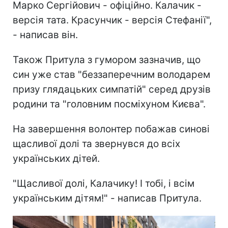
Марко Сергійович - офіційно. Калачик -
версія тата. Красунчик - версія Стефанії",
- написав він.
Також Притула з гумором зазначив, що
син уже став "беззаперечним володарем
призу глядацьких симпатій" серед друзів
родини та "головним посміхуном Києва".
На завершення волонтер побажав синові
щасливої долі та звернувся до всіх
українських дітей.
"Щасливої долі, Калачику! І тобі, і всім
українським дітям!" - написав Притула.