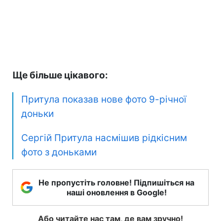
Ще більше цікавого:
Притула показав нове фото 9-річної
доньки
Сергій Притула насмішив рідкісним
фото з доньками
Не пропустіть головне! Підпишіться на
наші оновлення в Google!
Або читайте нас там, де вам зручно!