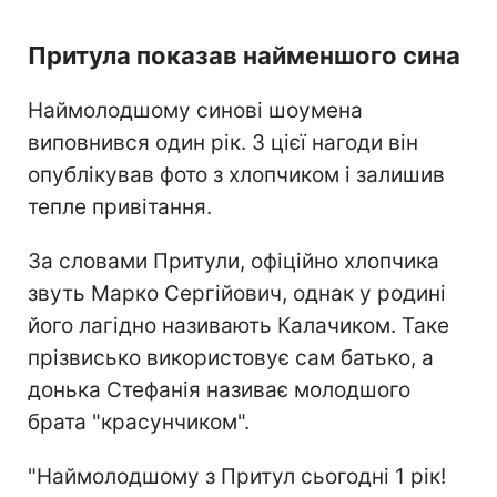
Притула показав найменшого сина
Наймолодшому синові шоумена
виповнився один рік. З цієї нагоди він
опублікував фото з хлопчиком і залишив
тепле привітання.
За словами Притули, офіційно хлопчика
звуть Марко Сергійович, однак у родині
його лагідно називають Калачиком. Таке
прізвисько використовує сам батько, а
донька Стефанія називає молодшого
брата "красунчиком".
"Наймолодшому з Притул сьогодні 1 рік!