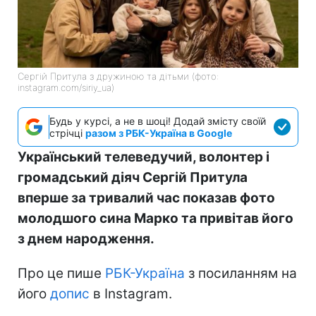
Сергій Притула з дружиною та дітьми (фото:
instagram.com/siriy_ua)
Будь у курсі, а не в шоці! Додай змісту своїй
стрічці
разом з РБК-Україна в Google
Український телеведучий, волонтер і
громадський діяч Сергій Притула
вперше за тривалий час показав фото
молодшого сина Марко та привітав його
з днем народження.
Про це пише
РБК-Україна
з посиланням на
його
допис
в Instagram.