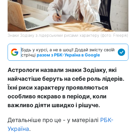
Знаки Зодіаку з лідерськими рисами характеру (фото: Freepik)
Будь у курсі, а не в шоці! Додай змісту своїй
стрічці
разом з РБК-Україна в Google
Астрологи назвали знаки Зодіаку, які
найчастіше беруть на себе роль лідерів.
Їхні риси характеру проявляються
особливо яскраво в періоди, коли
важливо діяти швидко і рішуче.
Детальніше про це - у матеріалі
РБК-
Україна
.