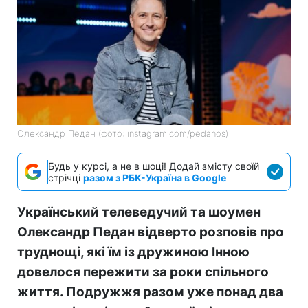
Олександр Педан (фото: instagram.com/pedanos)
Будь у курсі, а не в шоці! Додай змісту своїй
стрічці
разом з РБК-Україна в Google
Український телеведучий та шоумен
Олександр Педан відверто розповів про
труднощі, які їм із дружиною Інною
довелося пережити за роки спільного
життя. Подружжя разом уже понад два