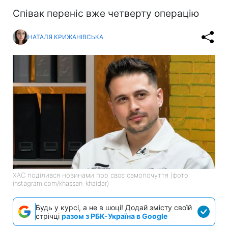
Співак переніс вже четверту операцію
НАТАЛЯ КРИЖАНІВСЬКА
ХАС поділився новинами про своє самопочуття (фото:
instagram.com/khassan_khaidar)
Будь у курсі, а не в шоці! Додай змісту своїй
стрічці
разом з РБК-Україна в Google