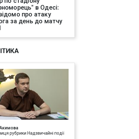
р по стадіону
рноморець" в Одесі:
відомо про атаку
ога за день до матчу
Л
ІТИКА
 Акимова
ниця рубрики Надзвичайні події