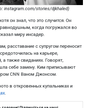
: instagram.com/stories/djkhaled)
отя он знал, что это случится. Он
равнодушным, когда погружался во
ссказал миру инсадер.
хам, расставание с супругом переносит
осредоточилась на карьере,
, а также свиданиях. Говорят,
шла себе замену. Ким приписывают
тером CNN Ваном Джонсом.
фото в откровенных купальниках и
ах
.
ь головне! Підпишіться на наші