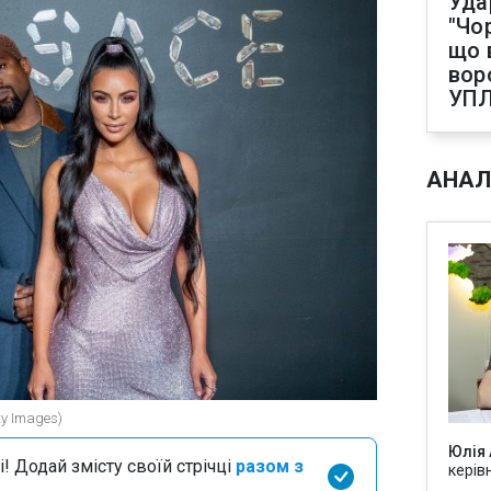
Уда
"Чо
що 
вор
УП
АНАЛ
y Images)
Юлія
і! Додай змісту своїй стрічці
разом з
керів