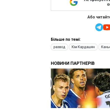
о
Або читайте
Більше по темі:
развод
Кім Кардашян
Кань