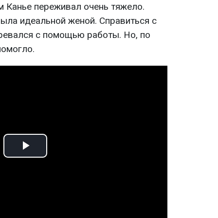
м Канье переживал очень тяжело.
была идеальной женой. Справиться с
евался с помощью работы. Но, по
помогло.
Play
Video