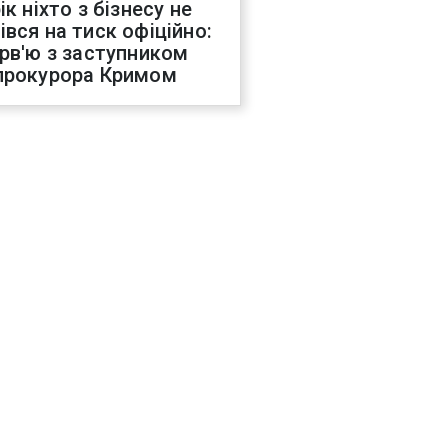
ік ніхто з бізнесу не
івся на тиск офіційно:
ерв'ю з заступником
прокурора Кримом