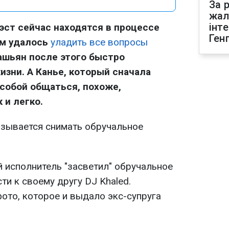
За р
жал
інт
эст сейчас находятся в процессе
Ген
ам удалось
уладить все вопросы
ашьян после этого быстро
изни. А Канье, который сначала
собой общаться, похоже,
 и легко.
казывается снимать обручальное
й исполнитель "засветил" обручальное
ти к своему другу DJ Khaled.
то, которое и выдало экс-супруга