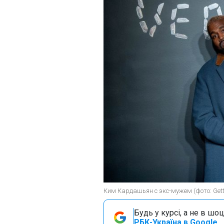
Ким Кардашьян с экс-мужем (фото: Gett
Будь у курсі, а не в шоц
РБК-Україна в Google