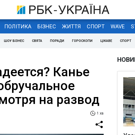
ПОЛІТИКА
БІЗНЕС
ЖИТТЯ
СПОРТ
WAVE
S
ШОУ БІЗНЕС
СВЯТА
ПОРАДИ
ГОРОСКОПИ
ЦІКАВЕ
СПОРТ
НОВИ
адеется? Канье
 обручальное
смотря на развод
1 хв