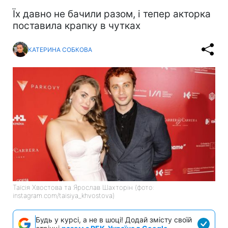
Їх давно не бачили разом, і тепер акторка
поставила крапку в чутках
КАТЕРИНА СОБКОВА
Таїсія Хвостова та Ярослав Шахторін (фото:
instagram.com/taisiya_khvostova)
Будь у курсі, а не в шоці! Додай змісту своїй