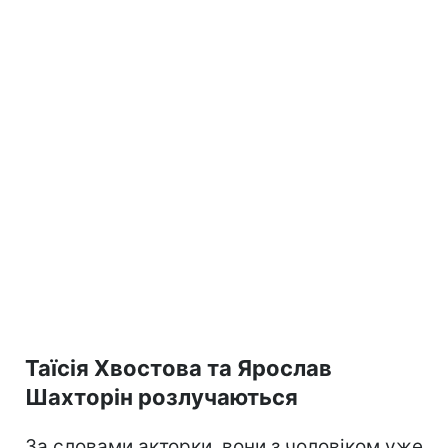
Таїсія Хвостова та Ярослав
Шахторін розлучаються
За словами акторки, вони з чоловіком уже