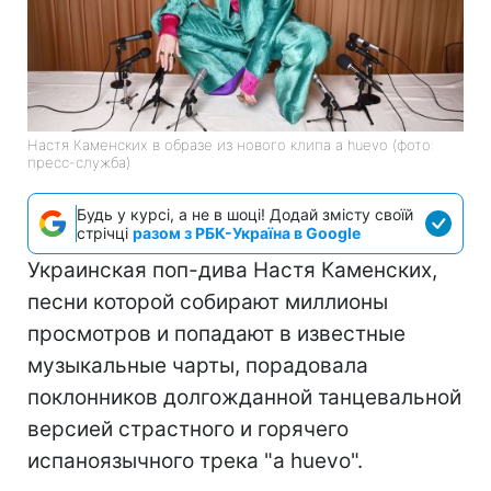
Настя Каменских в образе из нового клипа a huevo (фото:
пресс-служба)
Будь у курсі, а не в шоці! Додай змісту своїй
стрічці
разом з РБК-Україна в Google
Украинская поп-дива Настя Каменских,
песни которой собирают миллионы
просмотров и попадают в известные
музыкальные чарты, порадовала
поклонников долгожданной танцевальной
версией страстного и горячего
испаноязычного трека "a huevo".