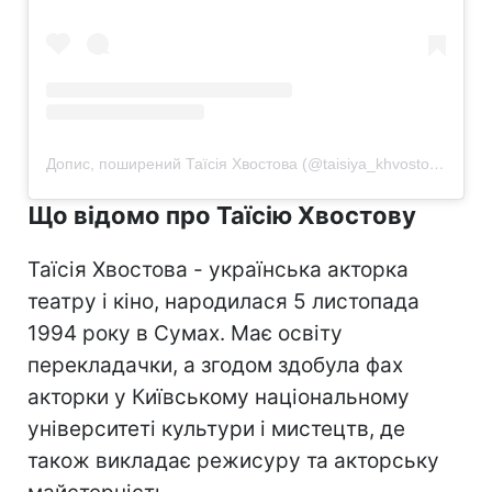
Допис, поширений Таїсія Хвостова (@taisiya_khvostova)
Що відомо про Таїсію Хвостову
Таїсія Хвостова - українська акторка
театру і кіно, народилася 5 листопада
1994 року в Сумах. Має освіту
перекладачки, а згодом здобула фах
акторки у Київському національному
університеті культури і мистецтв, де
також викладає режисуру та акторську