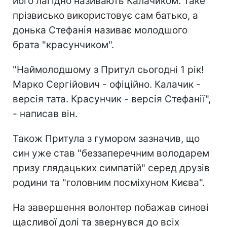
його лагідно називають Калачиком. Таке
прізвисько використовує сам батько, а
донька Стефанія називає молодшого
брата "красунчиком".
"Наймолодшому з Притул сьогодні 1 рік!
Марко Сергійович - офіційно. Калачик -
версія тата. Красунчик - версія Стефанії",
- написав він.
Також Притула з гумором зазначив, що
син уже став "беззаперечним володарем
призу глядацьких симпатій" серед друзів
родини та "головним посміхуном Києва".
На завершення волонтер побажав синові
щасливої долі та звернувся до всіх