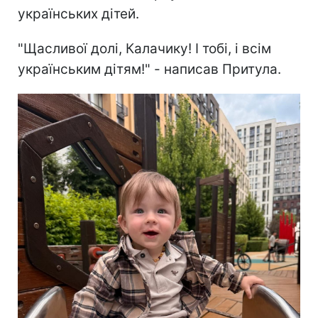
українських дітей.
"Щасливої долі, Калачику! І тобі, і всім
українським дітям!" - написав Притула.