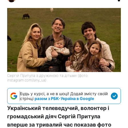
Сергій Притула з дружиною та дітьми (фото:
instagram.com/siriy_ua)
Будь у курсі, а не в шоці! Додай змісту своїй
стрічці
разом з РБК-Україна в Google
Український телеведучий, волонтер і
громадський діяч Сергій Притула
вперше за тривалий час показав фото