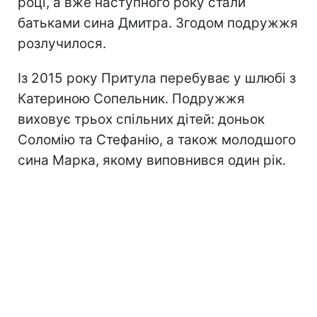
році, а вже наступного року стали
батьками сина Дмитра. Згодом подружжя
розлучилося.
Із 2015 року Притула перебуває у шлюбі з
Катериною Сопельник. Подружжя
виховує трьох спільних дітей: доньок
Соломію та Стефанію, а також молодшого
сина Марка, якому виповнився один рік.