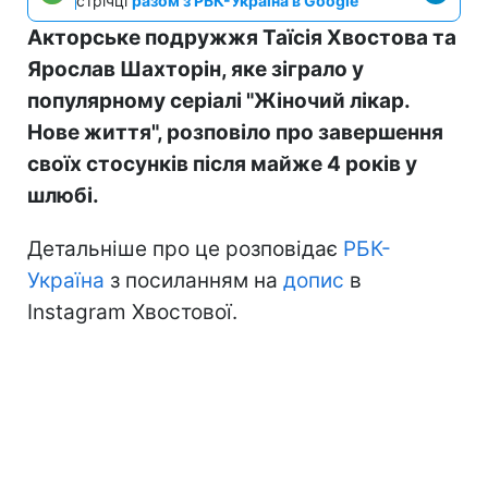
стрічці
разом з РБК-Україна в Google
Акторське подружжя Таїсія Хвостова та
Ярослав Шахторін, яке зіграло у
популярному серіалі "Жіночий лікар.
Нове життя", розповіло про завершення
своїх стосунків після майже 4 років у
шлюбі.
Детальніше про це розповідає
РБК-
Україна
з посиланням на
допис
в
Instagram Хвостової.