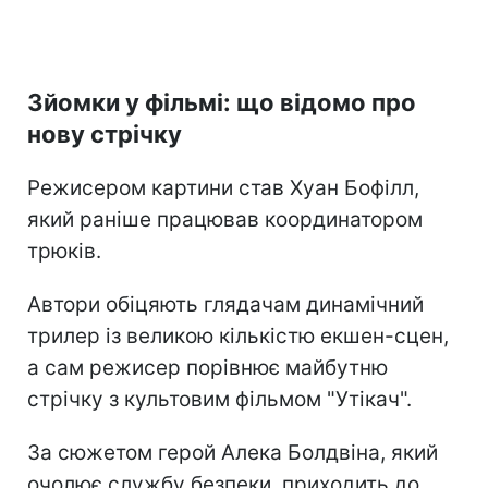
Зйомки у фільмі: що відомо про
нову стрічку
Режисером картини став Хуан Бофілл,
який раніше працював координатором
трюків.
Автори обіцяють глядачам динамічний
трилер із великою кількістю екшен-сцен,
а сам режисер порівнює майбутню
стрічку з культовим фільмом "Утікач".
За сюжетом герой Алека Болдвіна, який
очолює службу безпеки, приходить до