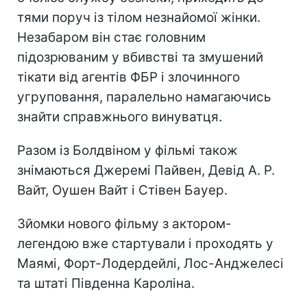
тями поруч із тілом незнайомої жінки.
Незабаром він стає головним
підозрюваним у вбивстві та змушений
тікати від агентів ФБР і злочинного
угруповання, паралельно намагаючись
знайти справжнього винуватця.
Разом із Болдвіном у фільмі також
знімаються Джеремі Пайвен, Девід А. Р.
Вайт, Оушен Вайт і Стівен Бауер.
Зйомки нового фільму з актором-
легендою вже стартували і проходять у
Маямі, Форт-Лодердейлі, Лос-Анджелесі
та штаті Південна Кароліна.