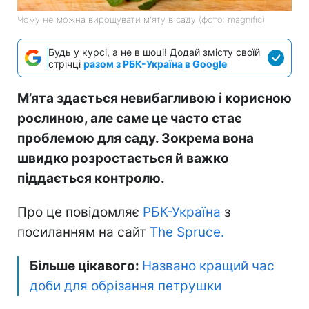
Чому не можна вирощувати м'яту в саду (фото: magnific)
Будь у курсі, а не в шоці! Додай змісту своїй
стрічці
разом з РБК-Україна в Google
М’ята здається невибагливою і корисною
рослиною, але саме це часто стає
проблемою для саду. Зокрема вона
швидко розростається й важко
піддається контролю.
Про це повідомляє
РБК-Україна
з
посиланням на сайт
The Spruce.
Більше цікавого:
Названо кращий час
доби для обрізання петрушки