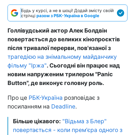
Будь у курсі, а не в шоці! Додай змісту своїй
стрічці
разом з РБК-Україна в Google
Голлівудський актор Алек Болдвін
повертається до великих кінопроєктів
після тривалої перерви, пов'язаної з
трагедією на знімальному майданчику
фільму "Іржа"
. Сьогодні він працює над
новим напруженим трилером "Panic
Button", де виконує головну роль.
Про це
РБК-Україна
розповідає з
посиланням на
Deadline
.
Більше цікавого:
"Відьма з Блер"
повертається - коли прем'єра одного з