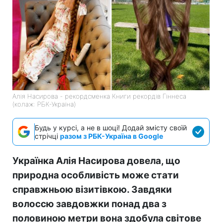
Алія Насирова - рекордсменка Книги рекордів Гіннеса
(колаж: РБК-Україна)
Будь у курсі, а не в шоці! Додай змісту своїй
стрічці
разом з РБК-Україна в Google
Українка Алія Насирова довела, що
природна особливість може стати
справжньою візитівкою. Завдяки
волоссю завдовжки понад два з
половиною метри вона здобула світове