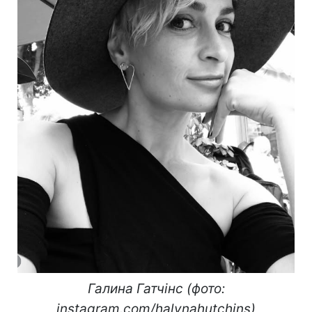
Галина Гатчінс (фото:
іnstagram.com/halynahutchins)