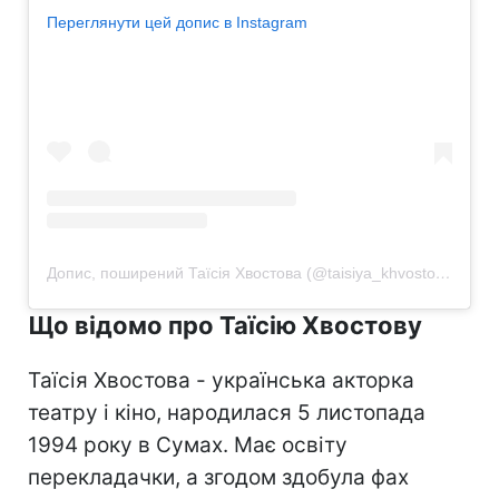
Переглянути цей допис в Instagram
Допис, поширений Таїсія Хвостова (@taisiya_khvostova)
Що відомо про Таїсію Хвостову
Таїсія Хвостова - українська акторка
театру і кіно, народилася 5 листопада
1994 року в Сумах. Має освіту
перекладачки, а згодом здобула фах