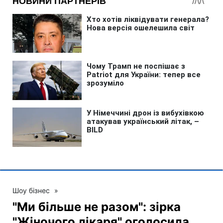
Шоу бізнес
»
"Ми більше не разом": зірка
"Жіночого лікаря" оголосила