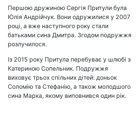
Першою дружиною Сергія Притули була
Юлія Андрійчук. Вони одружилися у 2007
році, а вже наступного року стали
батьками сина Дмитра. Згодом подружжя
розлучилося.
Із 2015 року Притула перебуває у шлюбі з
Катериною Сопельник. Подружжя
виховує трьох спільних дітей: доньок
Соломію та Стефанію, а також молодшого
сина Марка, якому виповнився один рік.