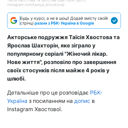
Таїсія Хвостова та Ярослав Шахторін (фото:
instagram.com/taisiya_khvostova)
Будь у курсі, а не в шоці! Додай змісту своїй
стрічці
разом з РБК-Україна в Google
Акторське подружжя Таїсія Хвостова та
Ярослав Шахторін, яке зіграло у
популярному серіалі "Жіночий лікар.
Нове життя", розповіло про завершення
своїх стосунків після майже 4 років у
шлюбі.
Детальніше про це розповідає
РБК-
Україна
з посиланням на
допис
в
Instagram Хвостової.