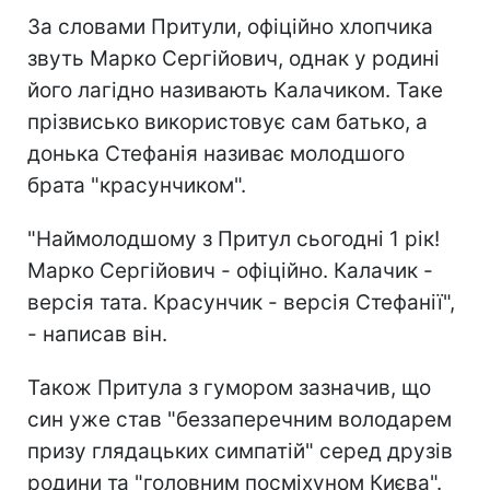
За словами Притули, офіційно хлопчика
звуть Марко Сергійович, однак у родині
його лагідно називають Калачиком. Таке
прізвисько використовує сам батько, а
донька Стефанія називає молодшого
брата "красунчиком".
"Наймолодшому з Притул сьогодні 1 рік!
Марко Сергійович - офіційно. Калачик -
версія тата. Красунчик - версія Стефанії",
- написав він.
Також Притула з гумором зазначив, що
син уже став "беззаперечним володарем
призу глядацьких симпатій" серед друзів
родини та "головним посміхуном Києва".