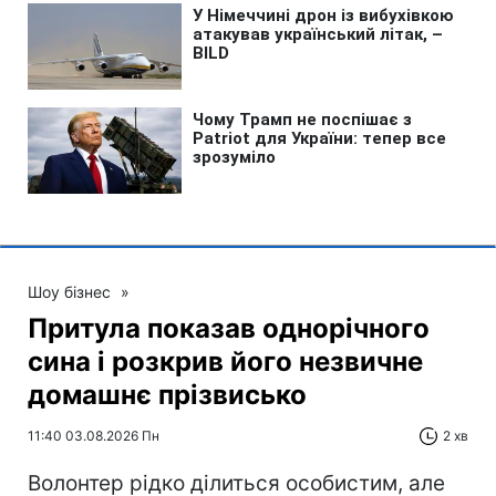
Шоу бізнес
»
Притула показав однорічного
сина і розкрив його незвичне
домашнє прізвисько
11:40 03.08.2026 Пн
2 хв
Волонтер рідко ділиться особистим, але