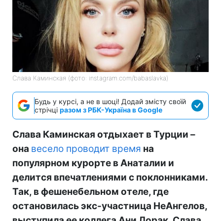
Слава Каминская (фото: instagram.com/babaslavka)
Будь у курсі, а не в шоці! Додай змісту своїй
стрічці
разом з РБК-Україна в Google
Слава Каминская отдыхает в Турции –
она
весело проводит время
на
популярном курорте в Анаталии и
делится впечатлениями с поклонниками.
Так, в фешенебельном отеле, где
остановилась экс-участница НеАнгелов,
выступила ее коллега Ани Лорак. Слава