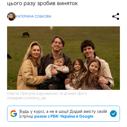
цього разу зробив виняток
КАТЕРИНА СОБКОВА
Сергій Притула з дружиною та дітьми (фото:
instagram.com/siriy_ua)
Будь у курсі, а не в шоці! Додай змісту своїй
стрічці
разом з РБК-Україна в Google