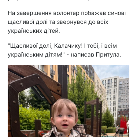
На завершення волонтер побажав синові
щасливої долі та звернувся до всіх
українських дітей.
"Щасливої долі, Калачику! І тобі, і всім
українським дітям!" - написав Притула.