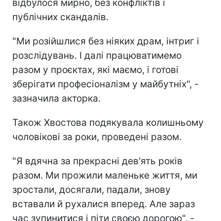
відбулося мирно, без конфліктів і
публічних скандалів.
"Ми розійшлися без ніяких драм, інтриг і
розслідувань. І далі працюватимемо
разом у проєктах, які маємо, і готові
зберігати професіоналізм у майбутніх", -
зазначила акторка.
Також Хвостова подякувала колишньому
чоловікові за роки, проведені разом.
"Я вдячна за прекрасні дев'ять років
разом. Ми прожили маленьке життя, ми
зростали, досягали, падали, знову
вставали й рухалися вперед. Але зараз
час зупинитися і піти своєю дорогою", -