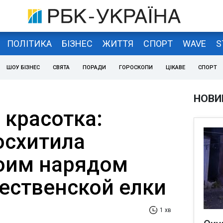
ПОЛІТИКА
БІЗНЕС
ЖИТТЯ
СПОРТ
WAVE
S
ШОУ БІЗНЕС
СВЯТА
ПОРАДИ
ГОРОСКОПИ
ЦІКАВЕ
СПОРТ
НОВИ
 красотка:
осхитила
оим нарядом
ественской елки
1 хв