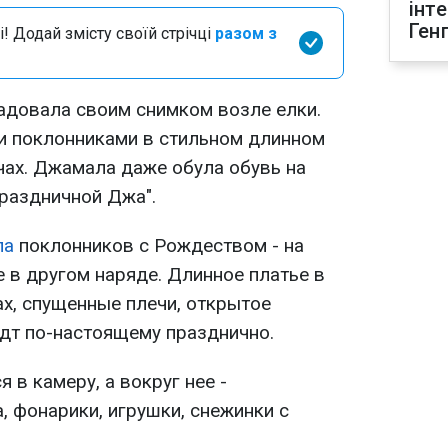
інт
Ген
і! Додай змісту своїй стрічці
разом з
довала своим снимком возле елки.
и поклонниками в стильном длинном
чах. Джамала даже обула обувь на
праздничной Джа".
ла
поклонников с Рождеством - на
е в другом наряде. Длинное платье в
х, спущенные плечи, открытое
дт по-настоящему празднично.
 в камеру, а вокруг нее -
, фонарики, игрушки, снежинки с