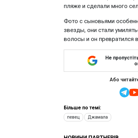
пляже и сделали много се
Фото с сыновьями особен
звезды, они стали умилять
волосы и он превратился в
Не пропустіт
о
Або читайте
Більше по темі:
певец
Джамала