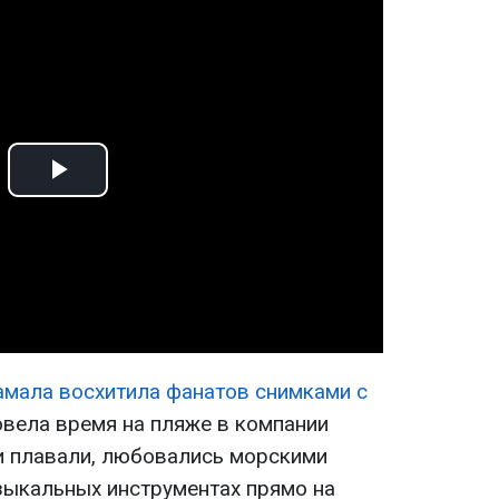
Play
Video
мала восхитила фанатов снимками с
вела время на пляже в компании
ни плавали, любовались морскими
узыкальных инструментах прямо на