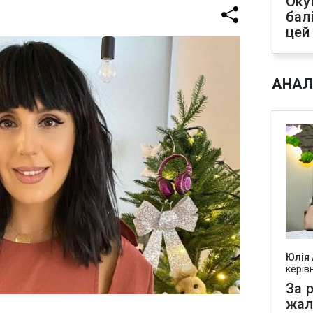
Оку
бал
цей
АНАЛ
Юлія
керів
За р
жал