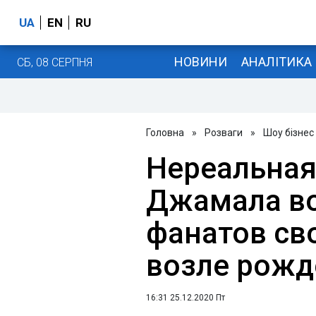
UA
EN
RU
НОВИНИ
АНАЛІТИКА
СБ, 08 СЕРПНЯ
Головна
»
Розваги
»
Шоу бізнес
Нереальная
Джамала в
фанатов св
возле рожд
16:31 25.12.2020 Пт