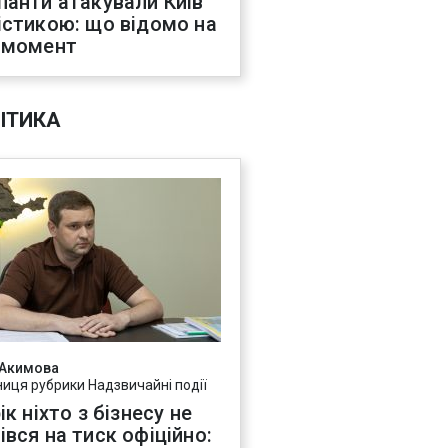
панти атакували Київ
істикою: що відомо на
 момент
ІТИКА
 Акимова
ниця рубрики Надзвичайні події
ік ніхто з бізнесу не
івся на тиск офіційно: