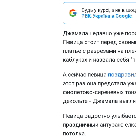
Будь у курсі, а не в шоц
РБК-Україна в Google
Джамала недавно уже пора
Певица стоит перед своим
платье с разрезами на пле
каблуках и назвала себя "
А сейчас певица
поздрави
этот раз она предстала уж
фиолетово-сиреневых тона
декольте - Джамала выгля
Певица радостно улыбается
праздничный антураж: елка
потолка.