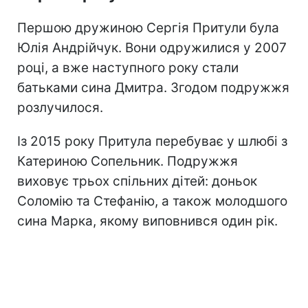
Першою дружиною Сергія Притули була
Юлія Андрійчук. Вони одружилися у 2007
році, а вже наступного року стали
батьками сина Дмитра. Згодом подружжя
розлучилося.
Із 2015 року Притула перебуває у шлюбі з
Катериною Сопельник. Подружжя
виховує трьох спільних дітей: доньок
Соломію та Стефанію, а також молодшого
сина Марка, якому виповнився один рік.