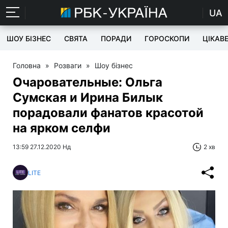
UA
ШОУ БІЗНЕС
СВЯТА
ПОРАДИ
ГОРОСКОПИ
ЦІКАВ
Головна
»
Розваги
»
Шоу бізнес
Очаровательные: Ольга
Сумская и Ирина Билык
порадовали фанатов красотой
на ярком селфи
13:59 27.12.2020 Нд
2 хв
LITE