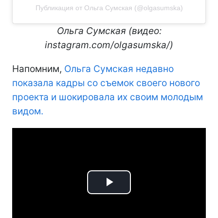
Публикация от Ольга Сумская (@olgasumska)
Ольга Сумская (видео:
instagram.com/olgasumska/)
Напомним,
Ольга Сумская недавно
показала
кадры со съемок своего нового
проекта и шокировала их своим молодым
видом.
Play
Video