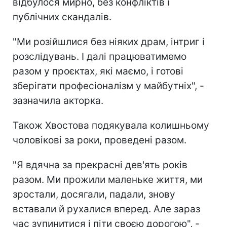
відбулося мирно, без конфліктів і
публічних скандалів.
"Ми розійшлися без ніяких драм, інтриг і
розслідувань. І далі працюватимемо
разом у проєктах, які маємо, і готові
зберігати професіоналізм у майбутніх", -
зазначила акторка.
Також Хвостова подякувала колишньому
чоловікові за роки, проведені разом.
"Я вдячна за прекрасні дев'ять років
разом. Ми прожили маленьке життя, ми
зростали, досягали, падали, знову
вставали й рухалися вперед. Але зараз
час зупинитися і піти своєю дорогою", -