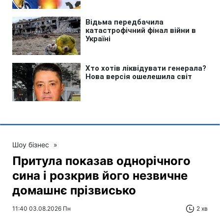
Шоу бізнес
»
Притула показав однорічного
сина і розкрив його незвичне
домашнє прізвисько
11:40 03.08.2026 Пн
2 хв