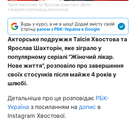
Таїсія Хвостова та Ярослав Шахторін (фото:
instagram.com/taisiya_khvostova)
Будь у курсі, а не в шоці! Додай змісту своїй
стрічці
разом з РБК-Україна в Google
Акторське подружжя Таїсія Хвостова та
Ярослав Шахторін, яке зіграло у
популярному серіалі "Жіночий лікар.
Нове життя", розповіло про завершення
своїх стосунків після майже 4 років у
шлюбі.
Детальніше про це розповідає
РБК-
Україна
з посиланням на
допис
в
Instagram Хвостової.