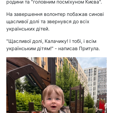
родини та "головним посміхуном Києва".
На завершення волонтер побажав синові
щасливої долі та звернувся до всіх
українських дітей.
"Щасливої долі, Калачику! І тобі, і всім
українським дітям!" - написав Притула.