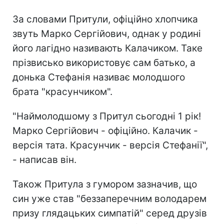
За словами Притули, офіційно хлопчика
звуть Марко Сергійович, однак у родині
його лагідно називають Калачиком. Таке
прізвисько використовує сам батько, а
донька Стефанія називає молодшого
брата "красунчиком".
"Наймолодшому з Притул сьогодні 1 рік!
Марко Сергійович - офіційно. Калачик -
версія тата. Красунчик - версія Стефанії",
- написав він.
Також Притула з гумором зазначив, що
син уже став "беззаперечним володарем
призу глядацьких симпатій" серед друзів