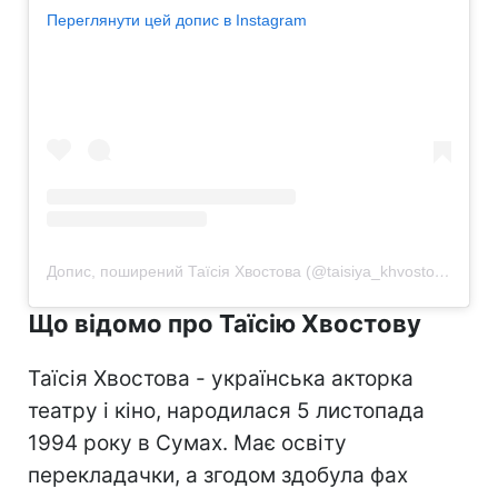
Переглянути цей допис в Instagram
Допис, поширений Таїсія Хвостова (@taisiya_khvostova)
Що відомо про Таїсію Хвостову
Таїсія Хвостова - українська акторка
театру і кіно, народилася 5 листопада
1994 року в Сумах. Має освіту
перекладачки, а згодом здобула фах