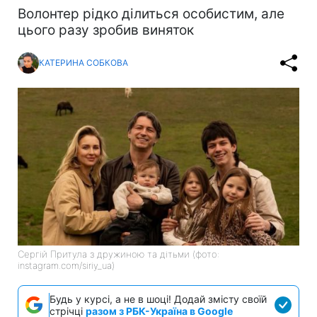
Волонтер рідко ділиться особистим, але
цього разу зробив виняток
КАТЕРИНА СОБКОВА
Сергій Притула з дружиною та дітьми (фото:
instagram.com/siriy_ua)
Будь у курсі, а не в шоці! Додай змісту своїй
стрічці
разом з РБК-Україна в Google