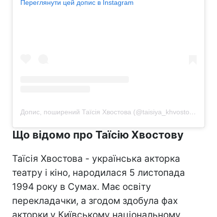
Переглянути цей допис в Instagram
Допис, поширений Таїсія Хвостова (@taisiya_khvostova)
Що відомо про Таїсію Хвостову
Таїсія Хвостова - українська акторка
театру і кіно, народилася 5 листопада
1994 року в Сумах. Має освіту
перекладачки, а згодом здобула фах
акторки у Київському національному