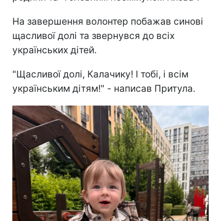
На завершення волонтер побажав синові
щасливої долі та звернувся до всіх
українських дітей.
"Щасливої долі, Калачику! І тобі, і всім
українським дітям!" - написав Притула.