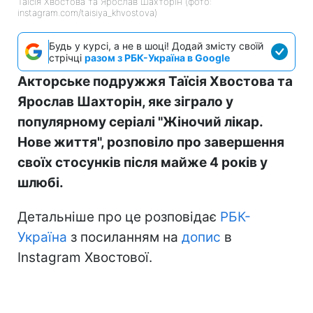
Таїсія Хвостова та Ярослав Шахторін (фото:
instagram.com/taisiya_khvostova)
Будь у курсі, а не в шоці! Додай змісту своїй
стрічці
разом з РБК-Україна в Google
Акторське подружжя Таїсія Хвостова та
Ярослав Шахторін, яке зіграло у
популярному серіалі "Жіночий лікар.
Нове життя", розповіло про завершення
своїх стосунків після майже 4 років у
шлюбі.
Детальніше про це розповідає
РБК-
Україна
з посиланням на
допис
в
Instagram Хвостової.