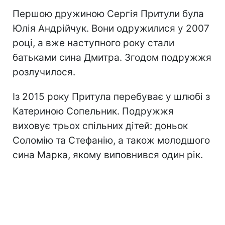
Першою дружиною Сергія Притули була
Юлія Андрійчук. Вони одружилися у 2007
році, а вже наступного року стали
батьками сина Дмитра. Згодом подружжя
розлучилося.
Із 2015 року Притула перебуває у шлюбі з
Катериною Сопельник. Подружжя
виховує трьох спільних дітей: доньок
Соломію та Стефанію, а також молодшого
сина Марка, якому виповнився один рік.