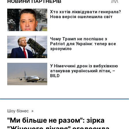
Шоу бізнес
»
"Ми більше не разом": зірка
"Жіночого лікаря" оголосила