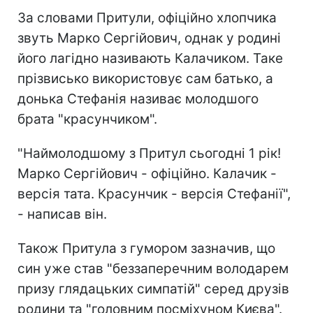
За словами Притули, офіційно хлопчика
звуть Марко Сергійович, однак у родині
його лагідно називають Калачиком. Таке
прізвисько використовує сам батько, а
донька Стефанія називає молодшого
брата "красунчиком".
"Наймолодшому з Притул сьогодні 1 рік!
Марко Сергійович - офіційно. Калачик -
версія тата. Красунчик - версія Стефанії",
- написав він.
Також Притула з гумором зазначив, що
син уже став "беззаперечним володарем
призу глядацьких симпатій" серед друзів
родини та "головним посміхуном Києва".