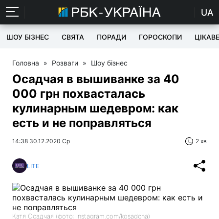
UA
ШОУ БІЗНЕС
СВЯТА
ПОРАДИ
ГОРОСКОПИ
ЦІКАВ
Головна
»
Розваги
»
Шоу бізнес
Осадчая в вышиванке за 40
000 грн похвасталась
кулинарным шедевром: как
есть и не поправляться
14:38 30.12.2020 Ср
2 хв
LITE
Катя Осадчая (фото: instagram.com/kosadcha)