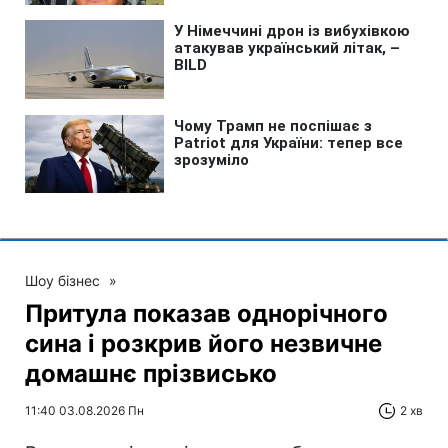
Шоу бізнес
»
Притула показав однорічного
сина і розкрив його незвичне
домашнє прізвисько
11:40 03.08.2026 Пн
2 хв