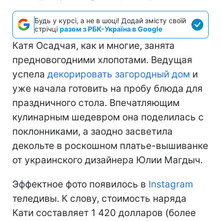
Будь у курсі, а не в шоці! Додай змісту своїй
стрічці
разом з РБК-Україна в Google
Катя Осадчая, как и многие, занята
предновогодними хлопотами. Ведущая
успела
декорировать загородный дом
и
уже начала готовить на пробу блюда для
праздничного стола. Впечатляющим
кулинарным шедевром она поделилась с
поклонниками, а заодно засветила
декольте в роскошном платье-вышиванке
от украинского дизайнера Юлии Магдыч.
Эффектное фото появилось в
Instagram
теледивы. К слову, стоимость наряда
Кати составляет 1 420 долларов (более