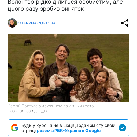
Волонтер рідко ділиться особистим, але
цього разу зробив виняток
КАТЕРИНА СОБКОВА
Сергій Притула з дружиною та дітьми (фото:
instagram.com/siriy_ua)
Будь у курсі, а не в шоці! Додай змісту своїй
стрічці
разом з РБК-Україна в Google