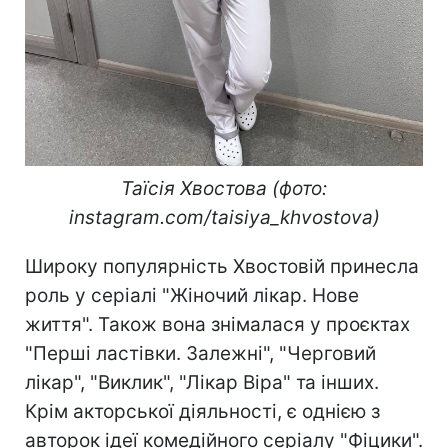
Таїсія Хвостова (фото:
instagram.com/taisiya_khvostova)
Широку популярність Хвостовій принесла
роль у серіалі "Жіночий лікар. Нове
життя". Також вона знімалася у проєктах
"Перші ластівки. Залежні", "Черговий
лікар", "Виклик", "Лікар Віра" та інших.
Крім акторської діяльності, є однією з
авторок ідеї комедійного серіалу "Фіцики".