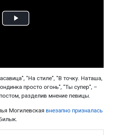
Play
Video
савица", "На стиле", "В точку. Наташа,
ондинка просто огонь", "Ты супер", –
постом, разделив мнение певицы.
алья Могилевская
внезапно призналась
Билык.