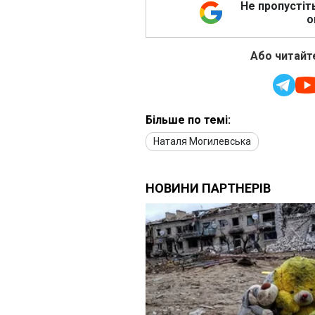
Не пропустіт
о
Або читайте
Більше по темі:
Наталя Могилевська