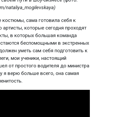
m/nataliya_mogilevskaya)
е костюмы, сама готовила себя к
о артисты, которые сегодня проходят
кты, в которых большая команда
а остаются беспомощными в экстренных
должен уметь сам себя подготовить к
еги, мои ученики, настоящий
шел от простого водителя до министра
му я верю больше всего, она самая
менитость.