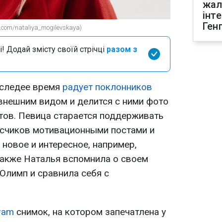
жал
інт
Ген
com/nataliya_mogilevskaya)
і! Додай змісту своїй стрічці
разом з
оследее время
радует поклонников
нешним видом и делится с ними фото
тов. Певица старается поддерживать
исчиков мотивационными постами и
 новое и интересное, например,
Также Наталья вспомнила о своем
Олимп и сравнила себя с
ram
снимок, на котором запечатлена у