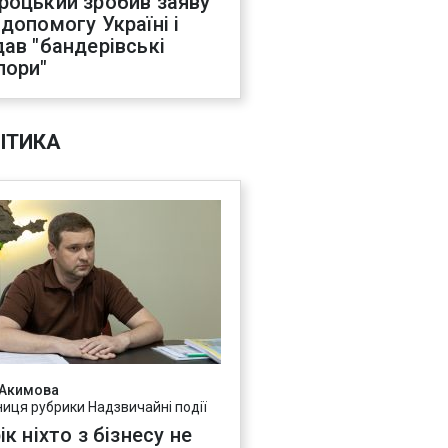
роцький зробив заяву
 допомогу Україні і
дав "бандерівські
пори"
ІТИКА
 Акимова
ниця рубрики Надзвичайні події
ік ніхто з бізнесу не