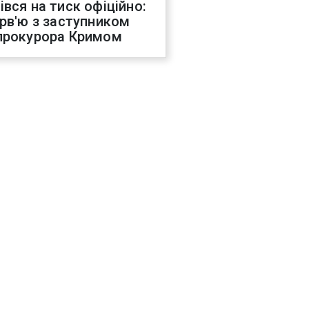
івся на тиск офіційно:
ерв'ю з заступником
прокурора Кримом