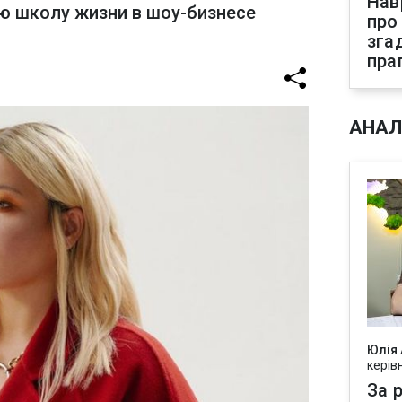
Нав
ую школу жизни в шоу-бизнесе
про
зга
пра
АНАЛ
Юлія
керів
За р