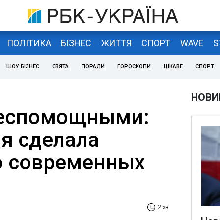
ПОЛІТИКА
БІЗНЕС
ЖИТТЯ
СПОРТ
WAVE
S
ШОУ БІЗНЕС
СВЯТА
ПОРАДИ
ГОРОСКОПИ
ЦІКАВЕ
СПОРТ
НОВИ
беспомощными:
я сделала
о современных
2 хв