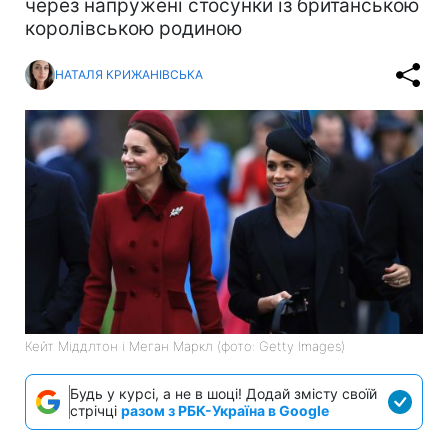
через напружені стосунки із британською
королівською родиною
НАТАЛЯ КРИЖАНІВСЬКА
Кейт Міддлтон і Меган Маркл (фото: Getty Images)
Будь у курсі, а не в шоці! Додай змісту своїй
стрічці
разом з РБК-Україна в Google