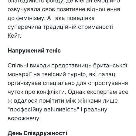
благодійного фонду, де Меган емоційно
озвучувала своє позитивне відношення
до фемінізму. А така поведінка
суперечила традиційній стриманості
Кейт.
Напружений теніс
Спільні виходи представниць британської
монархії на тенісний турнір, які палац
організував спеціально для спростування
чуток про конфлікти. Однак експертам все
ж вдалося помітити між жінками лише
"професійну ввічливість" і реальну
ворожнечу.
День Співдружності