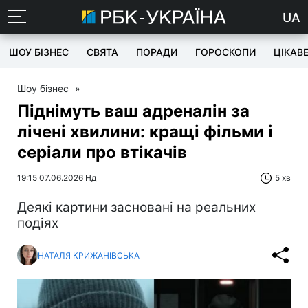
UA
ШОУ БІЗНЕС
СВЯТА
ПОРАДИ
ГОРОСКОПИ
ЦІКАВ
Шоу бізнес
»
Піднімуть ваш адреналін за
лічені хвилини: кращі фільми і
серіали про втікачів
19:15 07.06.2026 Нд
5 хв
Деякі картини засновані на реальних
подіях
НАТАЛЯ КРИЖАНІВСЬКА