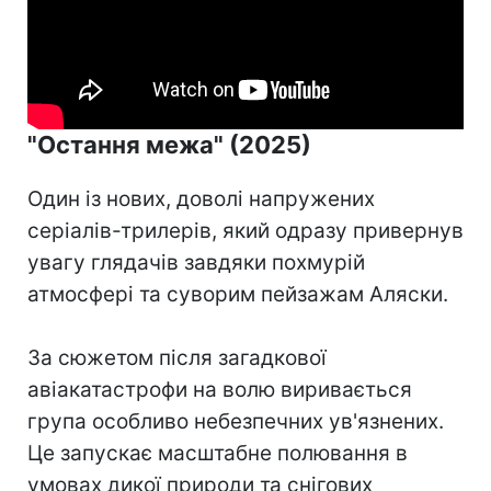
"Остання межа" (2025)
Один із нових, доволі напружених
серіалів-трилерів, який одразу привернув
увагу глядачів завдяки похмурій
атмосфері та суворим пейзажам Аляски.
За сюжетом після загадкової
авіакатастрофи на волю виривається
група особливо небезпечних ув'язнених.
Це запускає масштабне полювання в
умовах дикої природи та снігових