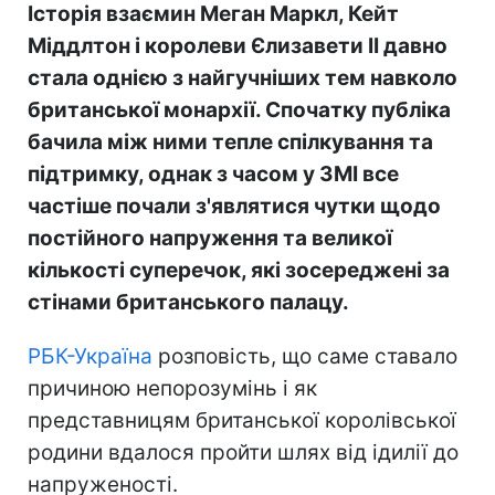
Історія взаємин Меган Маркл, Кейт
Міддлтон і королеви Єлизавети II давно
стала однією з найгучніших тем навколо
британської монархії. Спочатку публіка
бачила між ними тепле спілкування та
підтримку, однак з часом у ЗМІ все
частіше почали з'являтися чутки щодо
постійного напруження та великої
кількості суперечок, які зосереджені за
стінами британського палацу.
РБК-Україна
розповість, що саме ставало
причиною непорозумінь і як
представницям британської королівської
родини вдалося пройти шлях від ідилії до
напруженості.