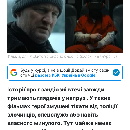
Фільми, для любителів цікавих екшенів (колаж: РБК-Україна)
Будь у курсі, а не в шоці! Додай змісту своїй
стрічці
разом з РБК-Україна в Google
Історії про грандіозні втечі завжди
тримають глядачів у напрузі. У таких
фільмах герої змушені тікати від поліції,
злочинців, спецслужб або навіть
власного минулого. Тут майже немає