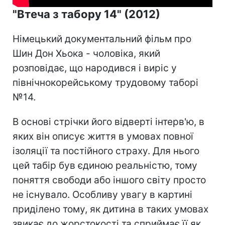
"Втеча з табору 14" (2012)
Німецький документальний фільм про
Шин Дон Хьока - чоловіка, який
розповідає, що народився і виріс у
північнокорейському трудовому таборі
№14.
В основі стрічки його відверті інтерв'ю, в
яких він описує життя в умовах повної
ізоляції та постійного страху. Для нього
цей табір був єдиною реальністю, тому
поняття свободи або іншого світу просто
не існувало. Особливу увагу в картині
приділено тому, як дитина в таких умовах
звикає до жорстокості та сприймає її як