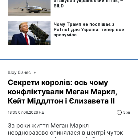
Шоу бізнес
»
Секрети королів: ось чому
конфліктували Меган Маркл,
Кейт Міддлтон і Єлизавета II
18:35 07.06.2026 Нд
5 хв
За роки життя Меган Маркл
неодноразово опинялася в центрі чуток