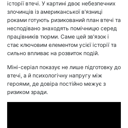
історії втечі. У картині двоє небезпечних
злочинців із американської в'язниці
роками готують ризикований план втечі та
несподівано знаходять помічницю серед
працівників тюрми. Саме цей зв'язок і
стає ключовим елементом усієї історії та
сильно впливає на розвиток подій.
Міні-серіал показує не лише підготовку до
втечі, а й психологічну напругу між
героями, де довіра постійно межує з
ризиком зради.