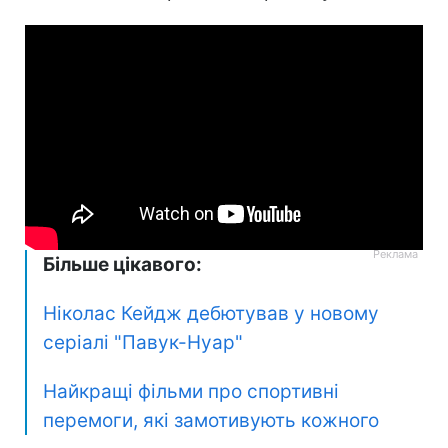
Більше цікавого:
Ніколас Кейдж дебютував у новому
серіалі "Павук-Нуар"
Найкращі фільми про спортивні
перемоги, які замотивують кожного